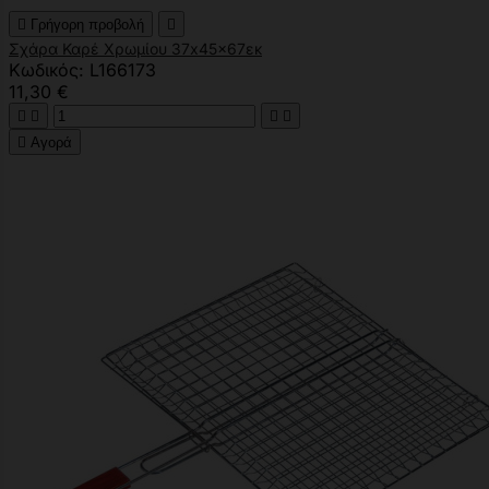

Γρήγορη προβολή

Σχάρα Καρέ Χρωμίου 37x45x67εκ
Κωδικός: L166173
11,30 €





Αγορά