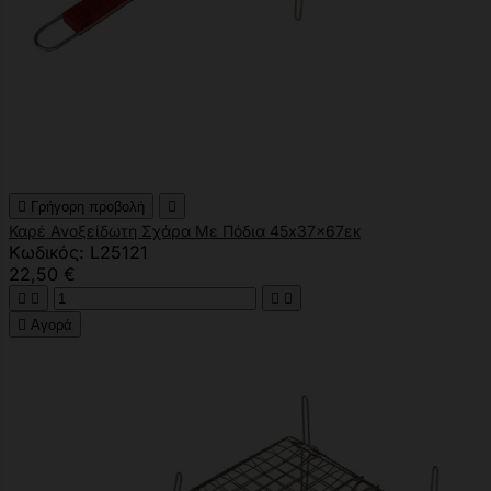

Γρήγορη προβολή

Καρέ Ανοξείδωτη Σχάρα Με Πόδια 45x37x67εκ
Κωδικός: L25121
22,50 €





Αγορά