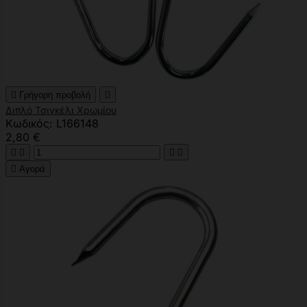

Γρήγορη προβολή

Διπλό Τσιγκέλι Χρωμίου
Κωδικός: L166148
2,80 €





Αγορά