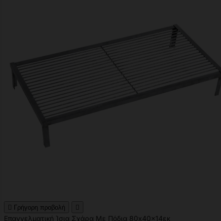

Γρήγορη προβολή

Επαγγελματική Ίσια Σχάρα Με Πόδια 80x40x14εκ