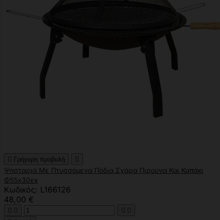

Γρήγορη προβολή

Ψησταριά Με Πτυσσόμενα Πόδια Σχάρα Πιρούνα Και Καπάκι
Φ55x30εκ
Κωδικός: L166126
48,00 €



