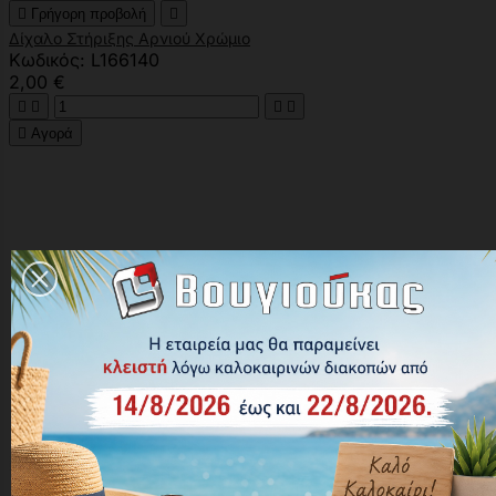

Γρήγορη προβολή

Δίχαλο Στήριξης Αρνιού Χρώμιο
Κωδικός: L166140
2,00 €





Αγορά