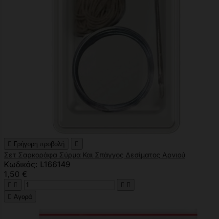

Γρήγορη προβολή

Σετ Σαρκοράφα Σύρμα Και Σπάγγος Δεσίματος Αρνιού
Κωδικός: L166149
1,50 €





Αγορά