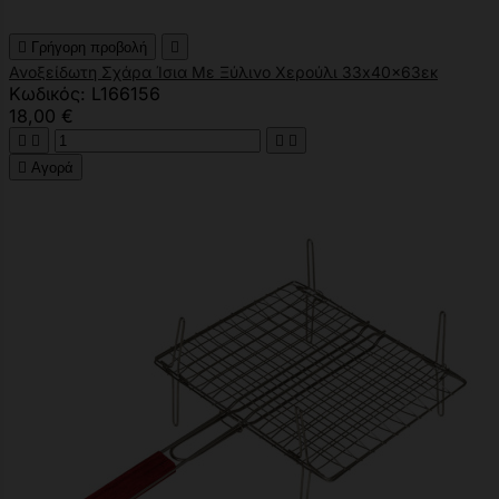

Γρήγορη προβολή

Ανοξείδωτη Σχάρα Ίσια Με Ξύλινο Χερούλι 33x40x63εκ
Κωδικός: L166156
18,00 €





Αγορά