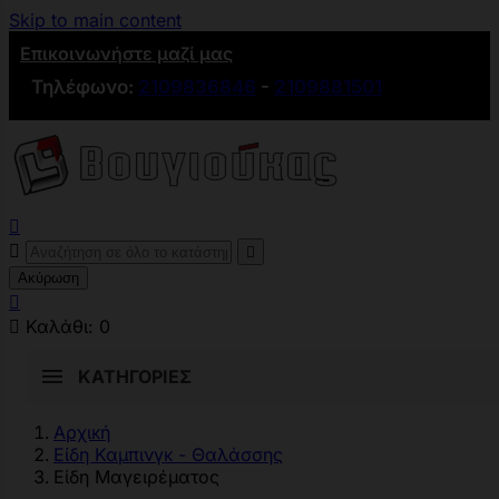
Skip to main content
Επικοινωνήστε μαζί μας
Τηλέφωνο:
2109836846
-
2109881501



Ακύρωση


Καλάθι:
0
ΚΑΤΗΓΟΡΊΕΣ
Αρχική
Είδη Καμπινγκ - Θαλάσσης
Είδη Μαγειρέματος