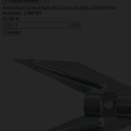

Γρήγορη προβολή

Ανοξείδωτη Σχάρα Καρέ Με Ξύλινο Χερούλι 37x45x67εκ
Κωδικός: L166161
21,00 €





Αγορά