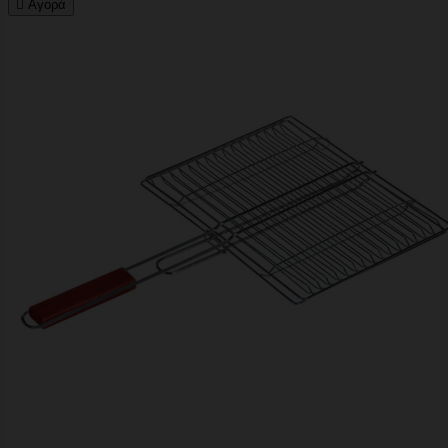

Αγορά