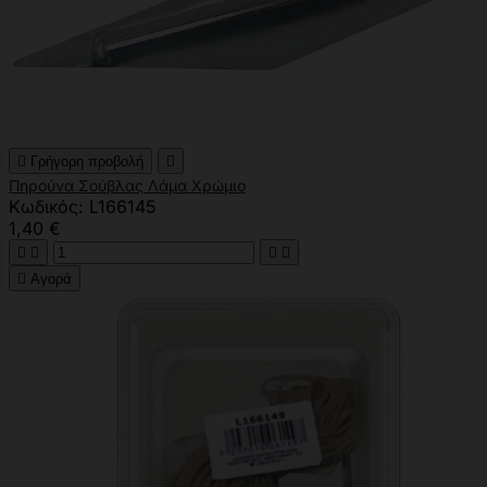

Γρήγορη προβολή

Πηρούνα Σούβλας Λάμα Χρώμιο
Κωδικός: L166145
1,40 €





Αγορά