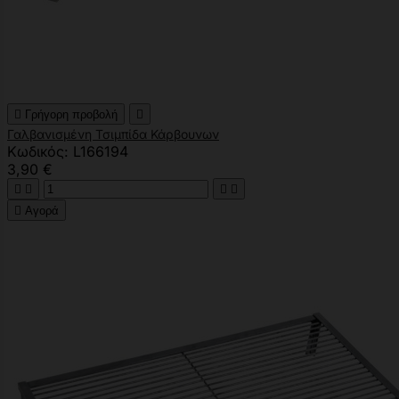

Γρήγορη προβολή

Γαλβανισμένη Τσιμπίδα Κάρβουνων
Κωδικός: L166194
3,90 €





Αγορά