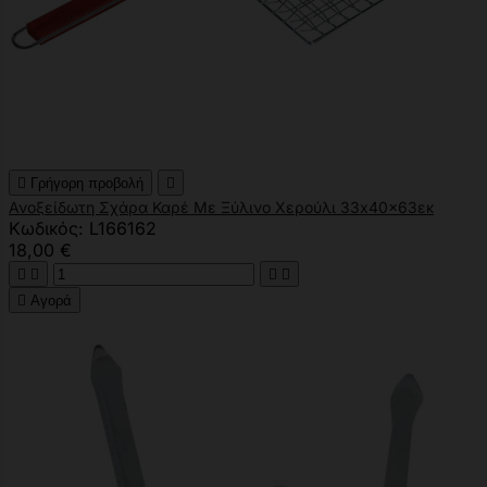

Γρήγορη προβολή

Ανοξείδωτη Σχάρα Καρέ Με Ξύλινο Χερούλι 33x40x63εκ
Κωδικός: L166162
18,00 €





Αγορά