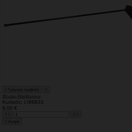

Γρήγορη προβολή

Φτυάρι Κάρβουνων
Κωδικός: L186833
8,00 €





Αγορά