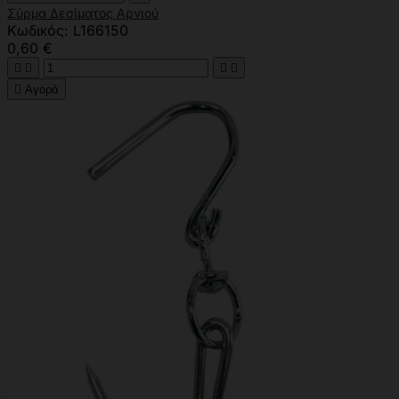
Σύρμα Δεσίματος Αρνιού
Κωδικός: L166150
0,60 €





Αγορά