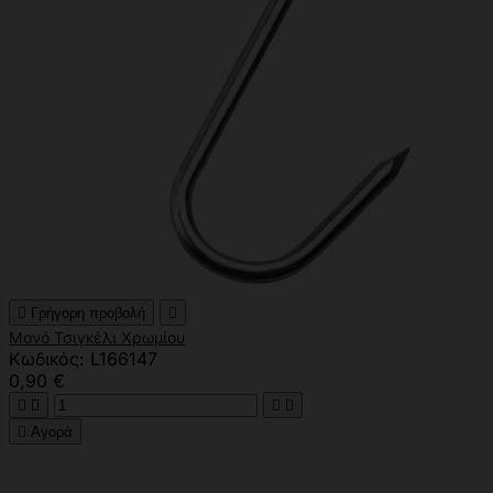

Γρήγορη προβολή

Μονό Τσιγκέλι Χρωμίου
Κωδικός: L166147
0,90 €





Αγορά