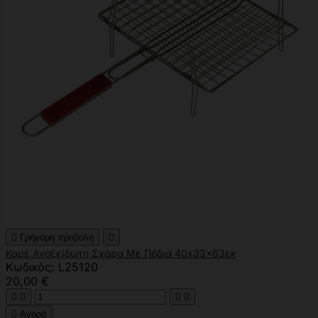

Γρήγορη προβολή

Καρέ Ανοξείδωτη Σχάρα Με Πόδια 40x33x63εκ
Κωδικός: L25120
20,00 €





Αγορά