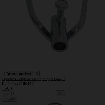

Γρήγορη προβολή

Πηρούνα Σούβλας Μικρή Σύρμα Χρώμιο
Κωδικός: L166146
1,50 €





Αγορά