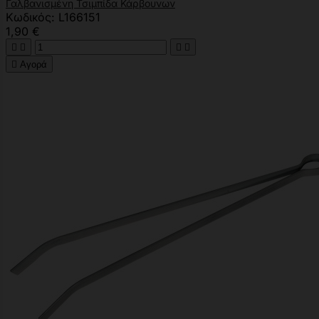
Γαλβανισμένη Τσιμπίδα Κάρβουνων
Κωδικός: L166151
1,90 €





Αγορά