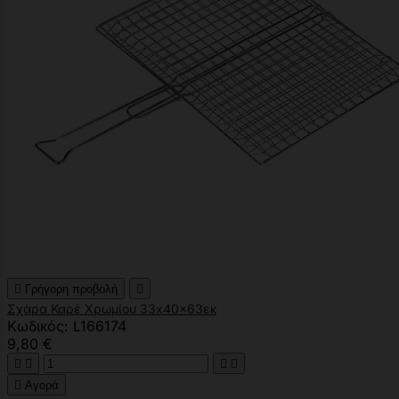

Γρήγορη προβολή

Σχάρα Καρέ Χρωμίου 33x40x63εκ
Κωδικός: L166174
9,80 €





Αγορά