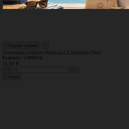

Γρήγορη προβολή

Στηρίγματα Σούβλας Μασίφ Σετ 2 Τεμαχίων 75cm
Κωδικός: L186834
13,50 €





Αγορά