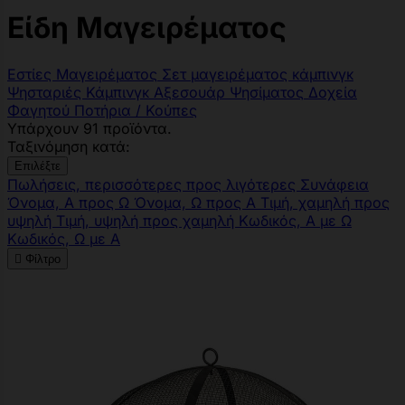
Είδη Μαγειρέματος
Εστίες Μαγειρέματος
Σετ μαγειρέματος κάμπινγκ
Ψησταριές Κάμπινγκ
Αξεσουάρ Ψησίματος
Δοχεία
Φαγητού
Ποτήρια / Κούπες
Υπάρχουν 91 προϊόντα.
Ταξινόμηση κατά:
Επιλέξτε
Πωλήσεις, περισσότερες προς λιγότερες
Συνάφεια
Όνομα, Α προς Ω
Όνομα, Ω προς Α
Τιμή, χαμηλή προς
υψηλή
Τιμή, υψηλή προς χαμηλή
Κωδικός, Α με Ω
Κωδικός, Ω με Α

Φίλτρο