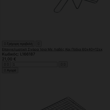

Γρήγορη προβολή

Επαγγελματική Σχάρα Ίσια Με Λαβές Και Πόδια 60x40x12εκ
Κωδικός: L166187
21,00 €





Αγορά