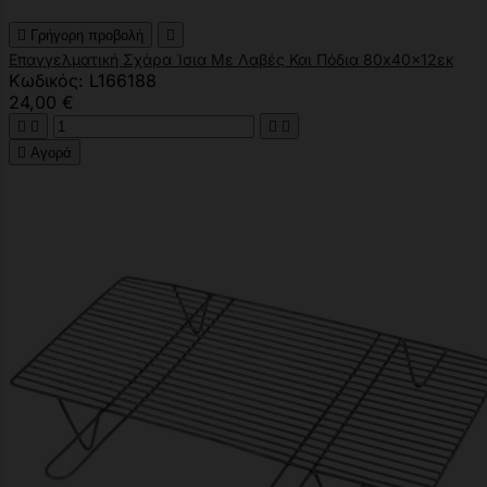

Γρήγορη προβολή

Επαγγελματική Σχάρα Ίσια Με Λαβές Και Πόδια 80x40x12εκ
Κωδικός: L166188
24,00 €





Αγορά