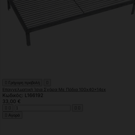

Γρήγορη προβολή

Επαγγελματική Ίσια Σχάρα Με Πόδια 100x40x14εκ
Κωδικός: L166192
33,00 €





Αγορά