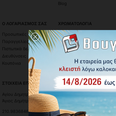
Blog
Ο ΛΟΓΑΡΙΑΣΜΟΣ ΣΑΣ
ΧΡΩΜΑΤΟΛΟΓΙΑ
Προσωπικές πληροφορίες
Χρωματολόγιο Ακρίτας
Παραγγελίες
Χρωματολόγιο Aline
Πιστωτικά δελτία
Δειγματολόγιο Πόμολων
Διευθύνσεις
Κουπόνια
ΣΤΟΙΧΕΙΑ ΕΠΙΚΟΙΝΩΝΙΑΣ
ΑΝΑΖΗΤΗΣΗ ΑΠΟΣΤΟΛΗΣ
Αγίου Δημητρίου 301, 17342
Άγιος Δημήτριος, Ελλάδα
210.9836846 | 210.9881501