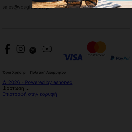
sales@vougioukas.gr
Όροι Χρήσης
Πολιτική Απορρήτου
© 2026 - Powered by eshoped
Φόρτωση ...
Επιστροφή στην κορυφή