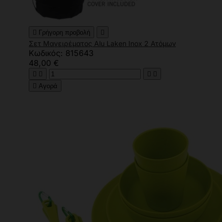

Γρήγορη προβολή

Σετ Μαγειρέματος Alu Laken Inox 2 Ατόμων
Κωδικός: 815643
48,00 €





Αγορά