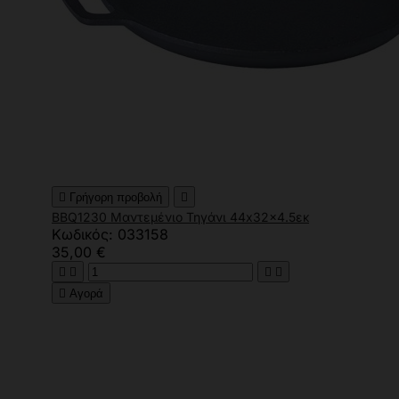

Γρήγορη προβολή

BBQ1230 Μαντεμένιο Τηγάνι 44x32x4.5εκ
Κωδικός: 033158
35,00 €





Αγορά