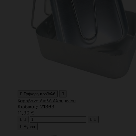

Γρήγορη προβολή

Καραβάνα Διπλή Αλουμινίου
Κωδικός: 21363
11,90 €





Αγορά