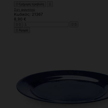

Γρήγορη προβολή

Σετ φαγητού
Κωδικός: 21367
8,90 €





Αγορά