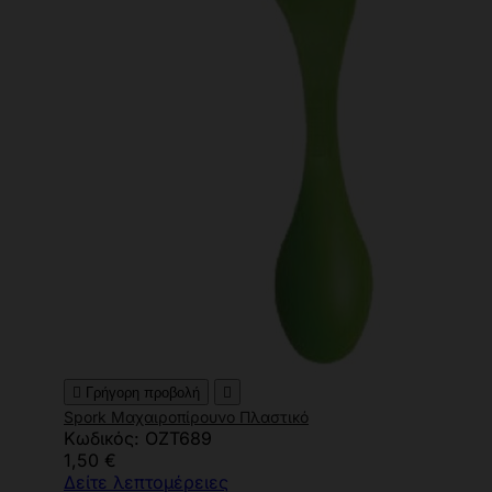

Γρήγορη προβολή

Spork Μαχαιροπίρουνο Πλαστικό
Κωδικός: OZT689
1,50 €
Δείτε λεπτομέρειες