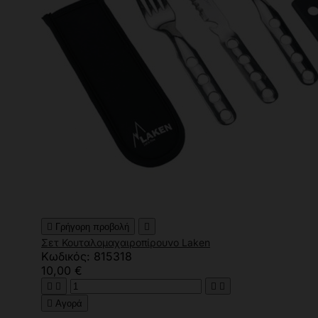

Γρήγορη προβολή

Σετ Κουταλομαχαιροπίρουνο Laken
Κωδικός: 815318
10,00 €





Αγορά