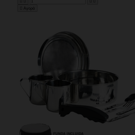





Αγορά