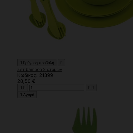

Γρήγορη προβολή

Σετ bamboo 2 ατόμων
Κωδικός: 21399
28,50 €





Αγορά