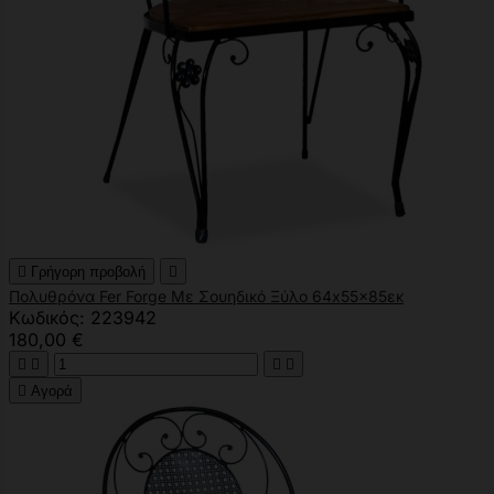

Γρήγορη προβολή

Πολυθρόνα Fer Forge Με Σουηδικό Ξύλο 64x55x85εκ
Κωδικός: 223942
180,00 €





Αγορά