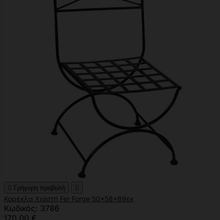

Γρήγορη προβολή

Καρέκλα Χιαστή Fer Forge 50x58x89εκ
Κωδικός: 3786
170,00 €