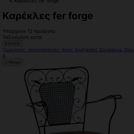
Καρέκλες fer forge
Καρέκλες fer forge
Υπάρχουν 12 προϊόντα.
Ταξινόμηση κατά:
Επιλέξτε
Πωλήσεις, περισσότερες προς λιγότερες
Συνάφεια
Όνο
Α

Φίλτρο