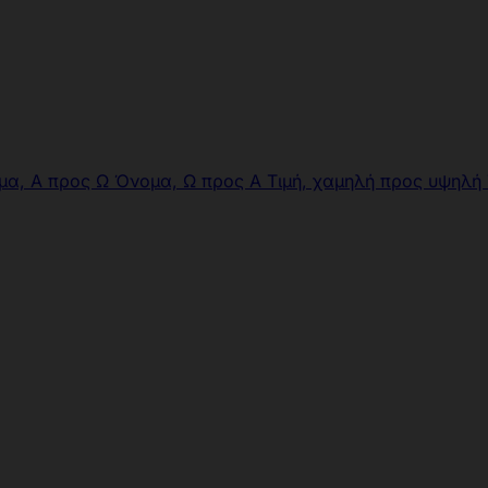
μα, Α προς Ω
Όνομα, Ω προς Α
Τιμή, χαμηλή προς υψηλή