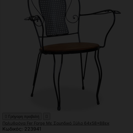

Γρήγορη προβολή

Πολυθρόνα Fer Forge Με Σουηδικό Ξύλο 64x58x88εκ
Κωδικός: 223941