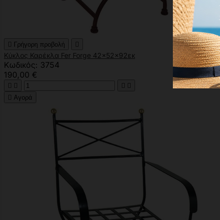

Γρήγορη προβολή

Κύκλος Καρέκλα Fer Forge 42x52x92εκ
Κωδικός: 3754
190,00 €





Αγορά