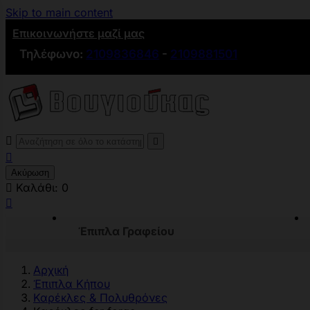
Skip to main content
Επικοινωνήστε μαζί μας
Τηλέφωνο:
2109836846
-
2109881501



Ακύρωση

Καλάθι:
0

Έπιπλα Γραφείου
Αρχική
Έπιπλα Κήπου
Καρέκλες & Πολυθρόνες