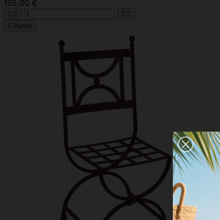
165,00 €





Αγορά