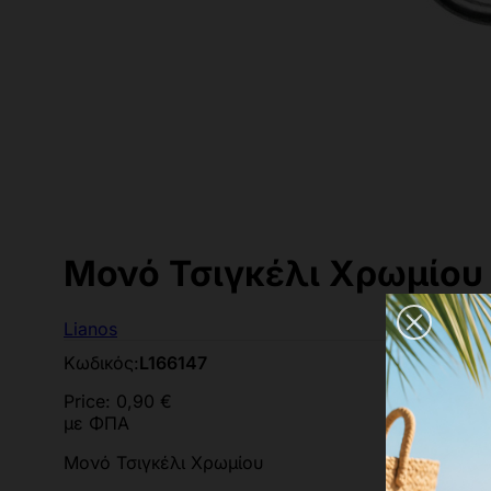
Μονό Τσιγκέλι Χρωμίου
Lianos
Κωδικός:
L166147
Price:
0,90 €
με ΦΠΑ
Μονό Τσιγκέλι Χρωμίου