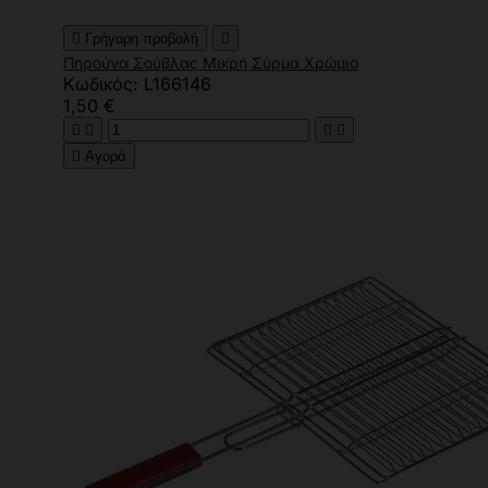

Γρήγορη προβολή

Πηρούνα Σούβλας Μικρή Σύρμα Χρώμιο
Κωδικός: L166146
1,50 €





Αγορά