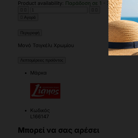
Product availability:
Παράδοση σε 1 - 3 ημέρες





Αγορά
Περιγραφή
Μονό Τσιγκέλι Χρωμίου
Λεπτομέρειες προϊόντος
Μάρκα
Κωδικός
L166147
Μπορεί να σας αρέσει