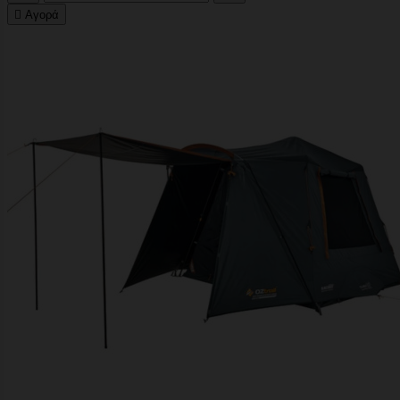

Αγορά