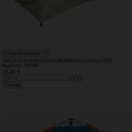

Γρήγορη προβολή

Pop Up ΙΙI Αυτόματη Σκηνή Καλοκαιρινή 3 Ατόμων 100Υ
Κωδικός: 10209
35,90 €





Αγορά