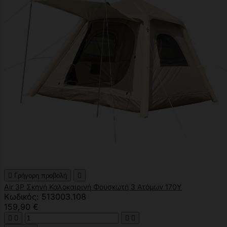

Γρήγορη προβολή

Air 3P Σκηνή Καλοκαιρινή Φουσκωτή 3 Ατόμων 170Υ
Κωδικός: 513003.108
159,90 €



