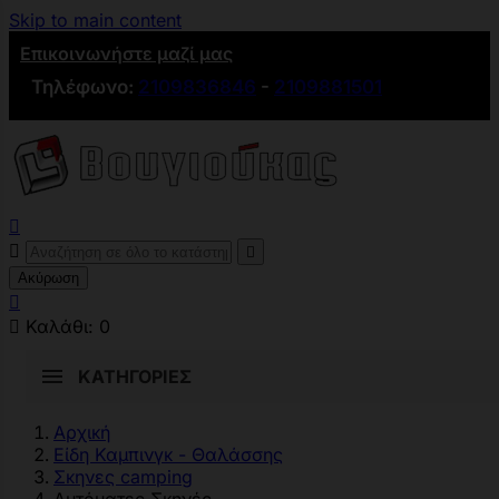
Skip to main content
Επικοινωνήστε μαζί μας
Τηλέφωνο:
2109836846
-
2109881501



Ακύρωση


Καλάθι:
0
ΚΑΤΗΓΟΡΊΕΣ
Αρχική
Είδη Καμπινγκ - Θαλάσσης
Σκηνες camping