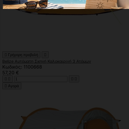

Γρήγορη προβολή

Belize Αυτόματη Σκηνή Καλοκαιρινή 3 Ατόμων
Κωδικός: 1100668
57,20 €





Αγορά