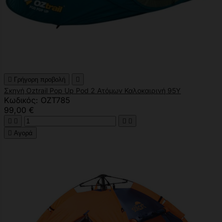

Γρήγορη προβολή

Σκηνή Oztrail Pop Up Pod 2 Ατόμων Καλοκαιρινή 95Υ
Κωδικός: OZT785
99,00 €





Αγορά