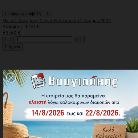

Γρήγορη προβολή

Flash 2 Αυτόματη Σκηνή Καλοκαιρινή 2 Ατόμων 100Υ
Κωδικός: 10509
53,50 €





Αγορά