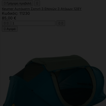

Γρήγορη προβολή

Keumer Αυτόματη Σκηνή 3 Εποχών 3 Ατόμων 128Υ
Κωδικός: 11230
85,00 €





Αγορά