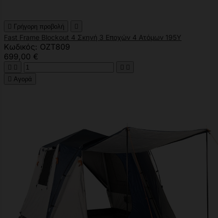

Γρήγορη προβολή

Fast Frame Blockout 4 Σκηνή 3 Εποχών 4 Ατόμων 195Υ
Κωδικός: OZT809
699,00 €





Αγορά