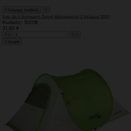

Γρήγορη προβολή

Pop Up ΙΙ Αυτόματη Σκηνή Καλοκαιρινή 2 Ατόμων 100Υ
Κωδικός: 10208
31,90 €





Αγορά