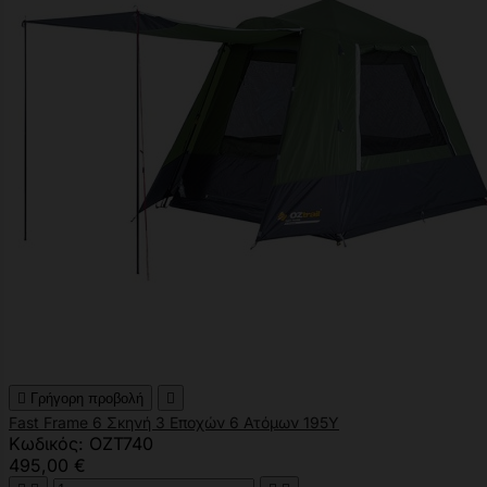

Γρήγορη προβολή

Fast Frame 6 Σκηνή 3 Εποχών 6 Ατόμων 195Y
Κωδικός: OZT740
495,00 €