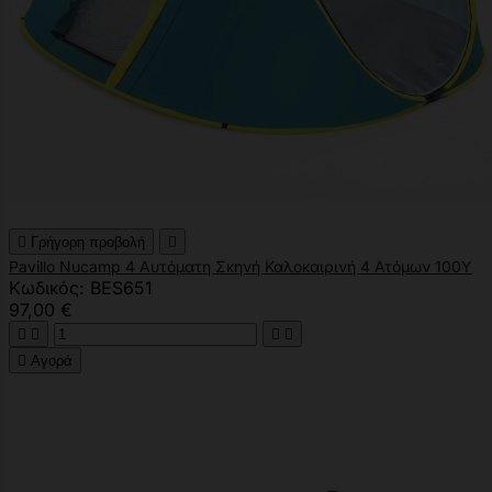

Γρήγορη προβολή

Pavillo Nucamp 4 Αυτόματη Σκηνή Καλοκαιρινή 4 Ατόμων 100Υ
Κωδικός: BES651
97,00 €





Αγορά