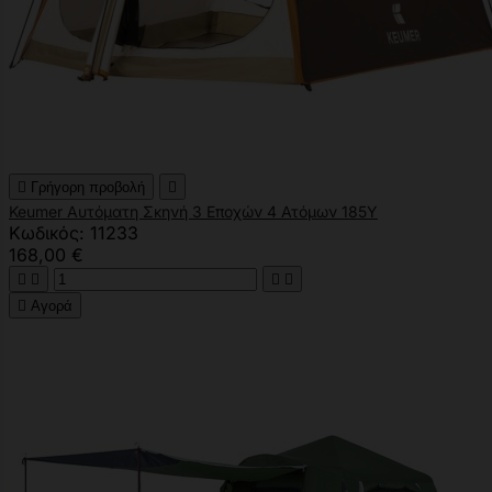

Γρήγορη προβολή

Keumer Αυτόματη Σκηνή 3 Εποχών 4 Ατόμων 185Υ
Κωδικός: 11233
168,00 €





Αγορά