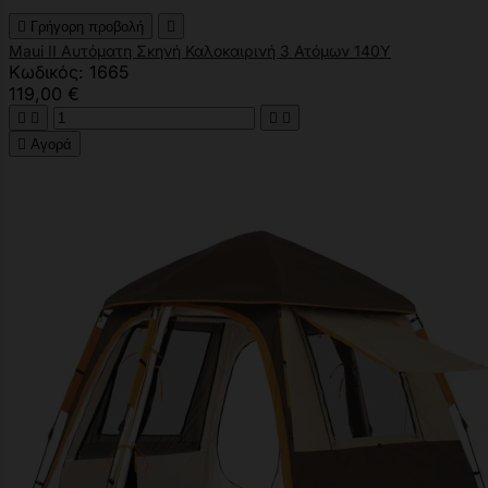

Γρήγορη προβολή

Maui ΙΙ Αυτόματη Σκηνή Καλοκαιρινή 3 Ατόμων 140Υ
Κωδικός: 1665
119,00 €





Αγορά