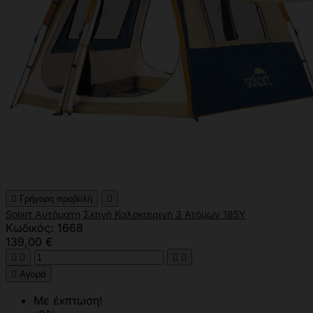

Γρήγορη προβολή

Solart Αυτόματη Σκηνή Καλοκαιρινή 3 Ατόμων 185Υ
Κωδικός: 1668
139,00 €





Αγορά
Με έκπτωση!