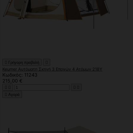

Γρήγορη προβολή

Keumer Αυτόματη Σκηνή 3 Εποχών 4 Ατόμων 218Υ
Κωδικός: 11243
215,00 €





Αγορά