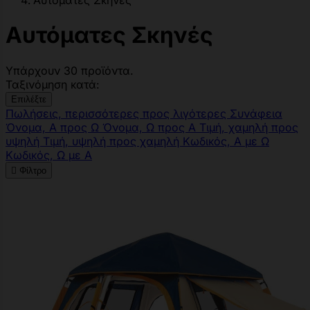
Αυτόματες Σκηνές
Αυτόματες Σκηνές
Υπάρχουν 30 προϊόντα.
Ταξινόμηση κατά:
Επιλέξτε
Πωλήσεις, περισσότερες προς λιγότερες
Συνάφεια
Όνομα, Α προς Ω
Όνομα, Ω προς Α
Τιμή, χαμηλή προς
υψηλή
Τιμή, υψηλή προς χαμηλή
Κωδικός, Α με Ω
Κωδικός, Ω με Α

Φίλτρο