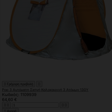

Γρήγορη προβολή

Pop 3 Αυτόματη Σκηνή Καλοκαιρινή 3 Ατόμων 130Υ
Κωδικός: 1109939
64,60 €





Αγορά