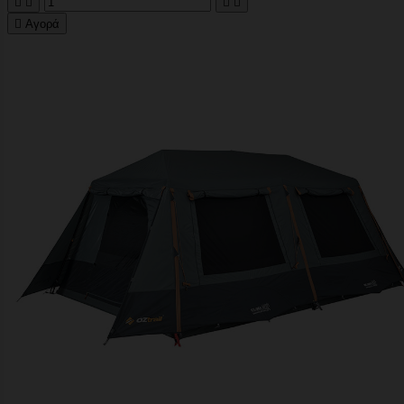





Αγορά