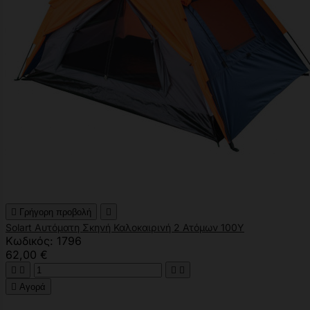

Γρήγορη προβολή

Solart Αυτόματη Σκηνή Καλοκαιρινή 2 Ατόμων 100Υ
Κωδικός: 1796
62,00 €





Αγορά