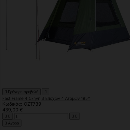

Γρήγορη προβολή

Fast Frame 4 Σκηνή 3 Εποχών 4 Ατόμων 195Υ
Κωδικός: OZT739
439,00 €





Αγορά