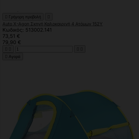

Γρήγορη προβολή

Auto X-Agon Σκηνή Καλοκαιρινή 4 Ατόμων 152Υ
Κωδικός: 513002.141
73,51 €
79,90 €





Αγορά