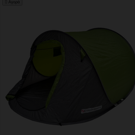

Αγορά