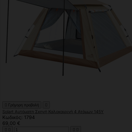

Γρήγορη προβολή

Solart Αυτόματη Σκηνή Καλοκαιρινή 4 Ατόμων 145Υ
Κωδικός: 1794
69,00 €



