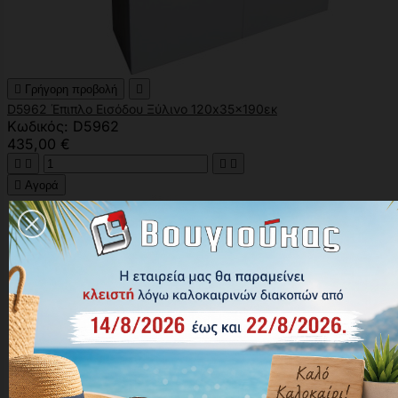

Γρήγορη προβολή

D5962 Έπιπλο Εισόδου Ξύλινο 120x35x190εκ
Κωδικός: D5962
435,00 €





Αγορά