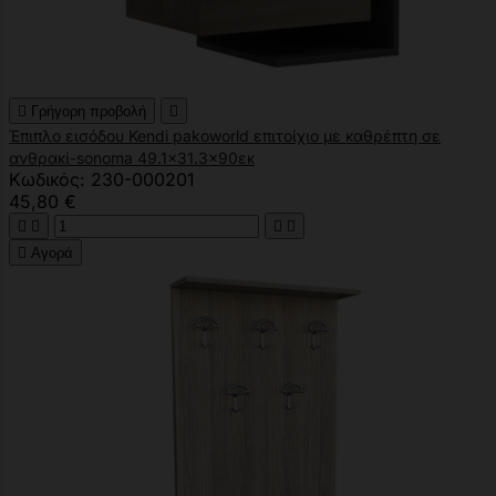

Γρήγορη προβολή

Έπιπλο εισόδου Kendi pakoworld επιτοίχιο με καθρέπτη σε
ανθρακί-sonoma 49.1x31.3x90εκ
Κωδικός: 230-000201
45,80 €





Αγορά