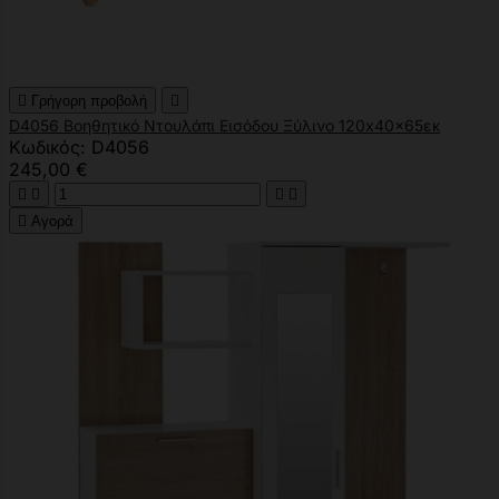

Γρήγορη προβολή

D4056 Βοηθητικό Ντουλάπι Εισόδου Ξύλινο 120x40x65εκ
Κωδικός: D4056
245,00 €





Αγορά