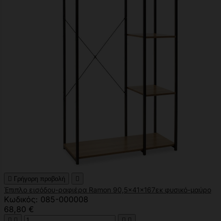

Γρήγορη προβολή

Έπιπλο εισόδου-ραφιέρα Ramon 90,5x41x167εκ φυσικό-μαύρο
Κωδικός: 085-000008
68,80 €



