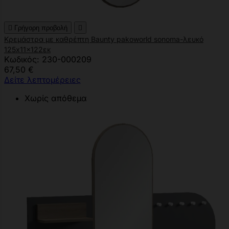

Γρήγορη προβολή

Κρεμάστρα με καθρέπτη Baunty pakoworld sonoma-λευκό
125x11x122εκ
Κωδικός: 230-000209
67,50 €
Δείτε λεπτομέρειες
Χωρίς απόθεμα