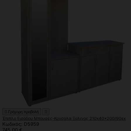

Γρήγορη προβολή

Έπιπλο Εισόδου Μπουφές-Κονσόλα Ξύλινος 210x40x200/90εκ
Κωδικός: D5959
745,00 €