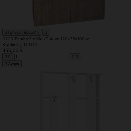

Γρήγορη προβολή

D1110 Έπιπλο Εισόδου Ξύλινο 120x35x190εκ
Κωδικός: D3110
355,00 €





Αγορά