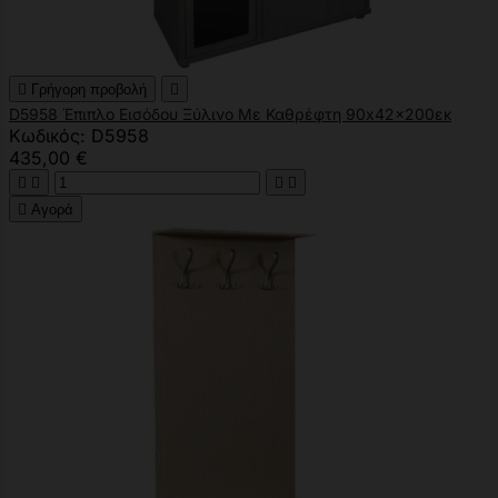

Γρήγορη προβολή

D5958 Έπιπλο Εισόδου Ξύλινο Με Καθρέφτη 90x42x200εκ
Κωδικός: D5958
435,00 €





Αγορά