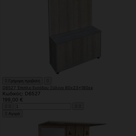

Γρήγορη προβολή

D6527 Έπιπλο Εισόδου Ξύλινο 80x23x180εκ
Κωδικός: D6527
199,00 €





Αγορά