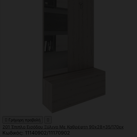

Γρήγορη προβολή

201 Έπιπλο Εισόδου Ξύλινο Με Καθρέφτη 90x28x35/170εκ
Κωδικός: 11140902/11170902