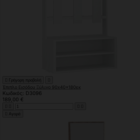

Γρήγορη προβολή

Έπιπλο Εισόδου Ξύλινο 90x40x180εκ
Κωδικός: D3096
189,00 €





Αγορά