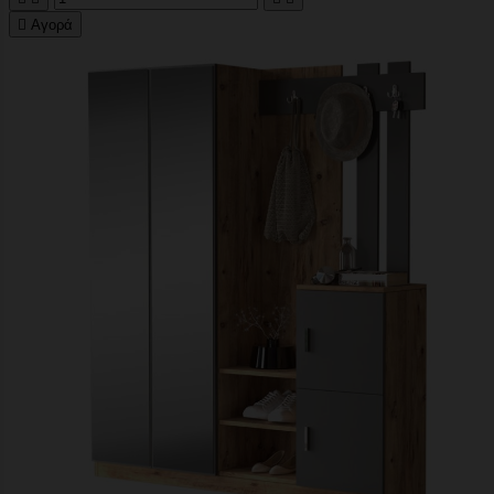

Αγορά