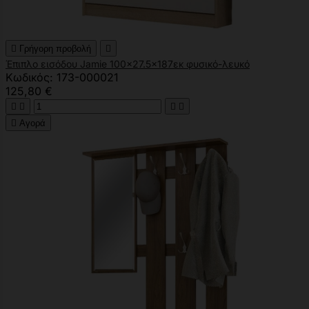

Γρήγορη προβολή

Έπιπλο εισόδου Jamie 100x27.5x187εκ φυσικό-λευκό
Κωδικός: 173-000021
125,80 €





Αγορά