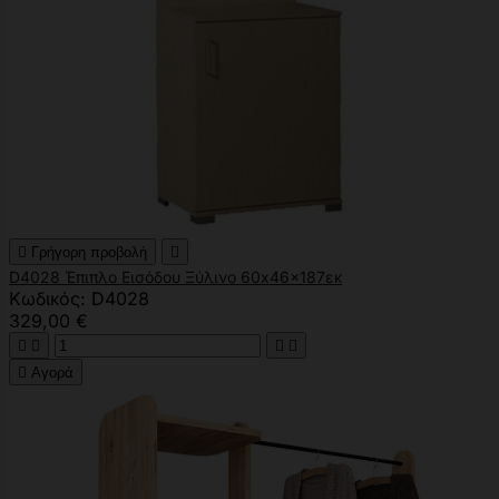

Γρήγορη προβολή

D4028 Έπιπλο Εισόδου Ξύλινο 60x46x187εκ
Κωδικός: D4028
329,00 €





Αγορά