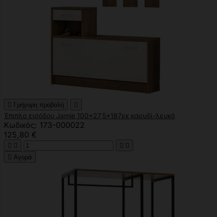

Γρήγορη προβολή

Έπιπλο εισόδου Jamie 100x27,5x187εκ καρυδί-λευκό
Κωδικός: 173-000022
125,80 €





Αγορά