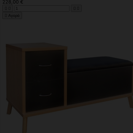
228,00 €





Αγορά