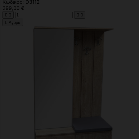
Κωδικός: D3112
299,00 €





Αγορά