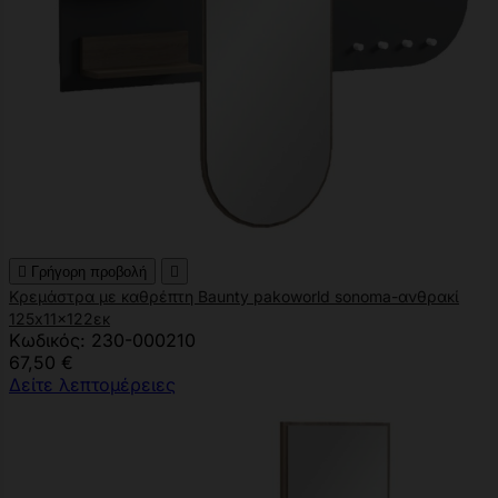

Γρήγορη προβολή

Κρεμάστρα με καθρέπτη Baunty pakoworld sonoma-ανθρακί
125x11x122εκ
Κωδικός: 230-000210
67,50 €
Δείτε λεπτομέρειες