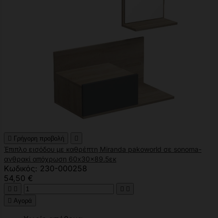

Γρήγορη προβολή

Έπιπλο εισόδου με καθρέπτη Miranda pakoworld σε sonoma-
ανθρακί απόχρωση 60x30x89.5εκ
Κωδικός: 230-000258
54,50 €





Αγορά