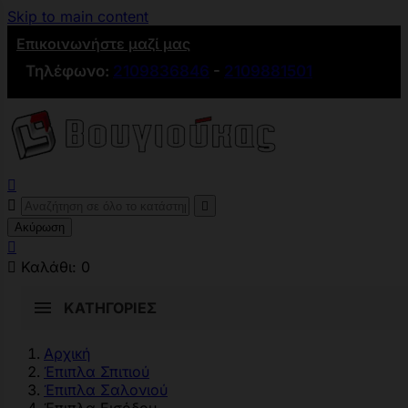
Skip to main content
Επικοινωνήστε μαζί μας
Τηλέφωνο:
2109836846
-
2109881501



Ακύρωση


Καλάθι:
0
ΚΑΤΗΓΟΡΊΕΣ
Αρχική
Έπιπλα Σπιτιού
Έπιπλα Σαλονιού