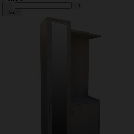





Αγορά