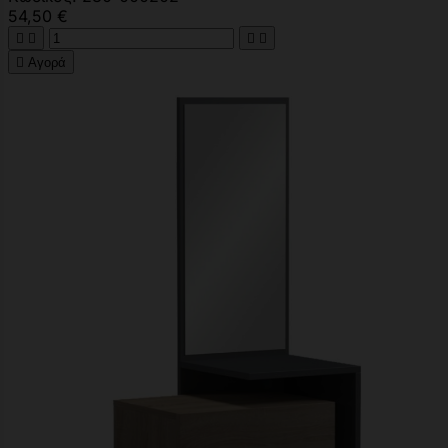
54,50 €





Αγορά