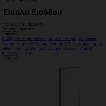
Έπιπλα Εισόδου
Έπιπλα Εισόδου
Υπάρχουν 45 προϊόντα.
Ταξινόμηση κατά:
Επιλέξτε
Πωλήσεις, περισσότερες προς λιγότερες
Συνάφεια
Όνομα, Α προς Ω
Όνομα, Ω προς Α
Τιμή, χαμηλή προς
υψηλή
Τιμή, υψηλή προς χαμηλή
Κωδικός, Α με Ω
Κωδικός, Ω με Α

Φίλτρο