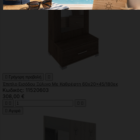

Γρήγορη προβολή

Έπιπλο Εισόδου Ξύλινο Με Καθρέφτη 60x20x45/180εκ
Κωδικός: 11520603
308,00 €





Αγορά