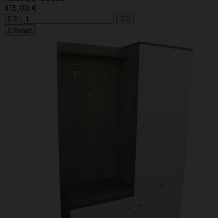
415,00 €





Αγορά