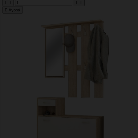





Αγορά