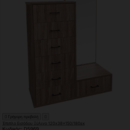

Γρήγορη προβολή

Έπιπλο Εισόδου Ξύλινο 120x38x150/180εκ
Κωδικός: D5969