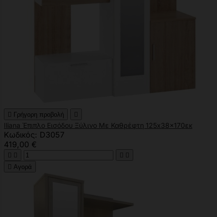

Γρήγορη προβολή

Iliana Έπιπλο Εισόδου Ξύλινο Με Καθρέφτη 125x38x170εκ
Κωδικός: D3057
419,00 €





Αγορά