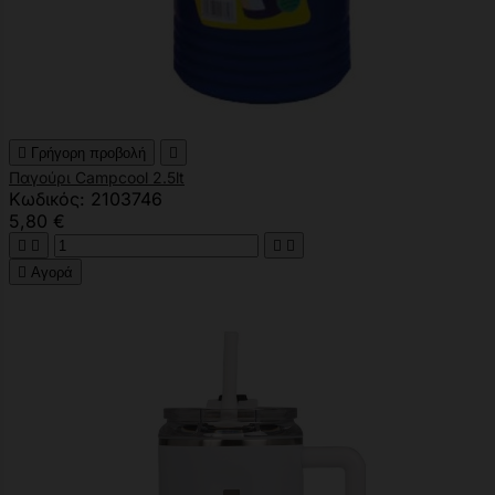

Γρήγορη προβολή

Παγούρι Campcool 2.5lt
Κωδικός: 2103746
5,80 €





Αγορά