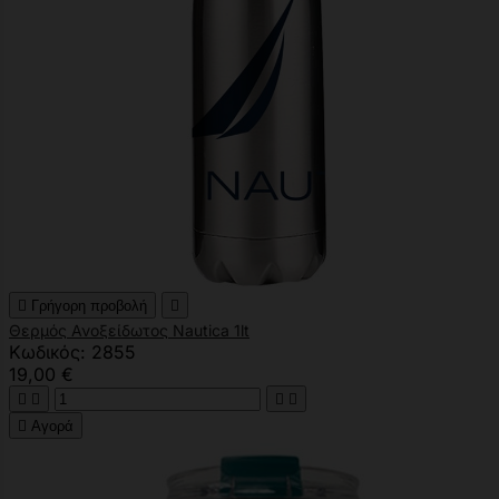

Γρήγορη προβολή

Θερμός Ανοξείδωτος Nautica 1lt
Κωδικός: 2855
19,00 €





Αγορά