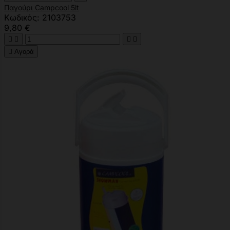
Παγούρι Campcool 5lt
Κωδικός: 2103753
9,80 €





Αγορά