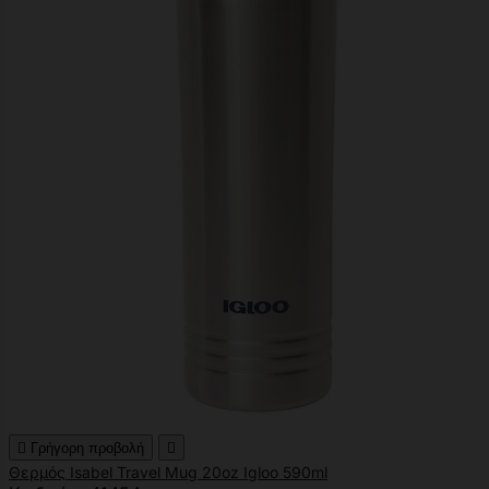

Γρήγορη προβολή

Θερμός Isabel Travel Mug 20oz Igloo 590ml