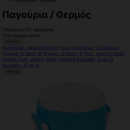
Παγούρια / Θερμός
Παγούρια / Θερμός
Υπάρχουν 51 προϊόντα.
Ταξινόμηση κατά:
Επιλέξτε
Πωλήσεις, περισσότερες προς λιγότερες
Συνάφεια
Όνομα, Α προς Ω
Όνομα, Ω προς Α
Τιμή, χαμηλή προς
υψηλή
Τιμή, υψηλή προς χαμηλή
Κωδικός, Α με Ω
Κωδικός, Ω με Α

Φίλτρο