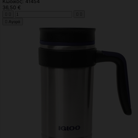
Κωδικός: 41454
36,50 €





Αγορά