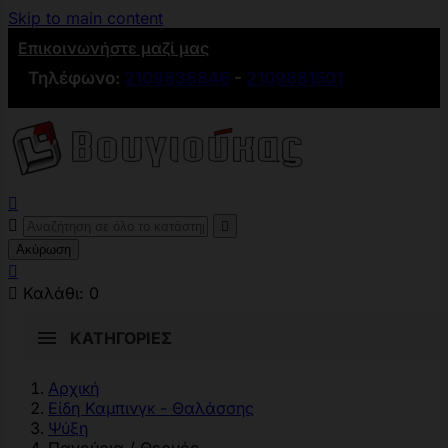
Skip to main content
Επικοινωνήστε μαζί μας
Τηλέφωνο:
2109836846
-
2109881501



Ακύρωση


Καλάθι:
0
ΚΑΤΗΓΟΡΊΕΣ
Αρχική
Είδη Καμπινγκ - Θαλάσσης
Ψύξη