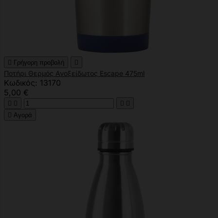

Γρήγορη προβολή

Ποτήρι Θερμός Ανοξείδωτος Escape 475ml
Κωδικός: 13170
5,00 €





Αγορά