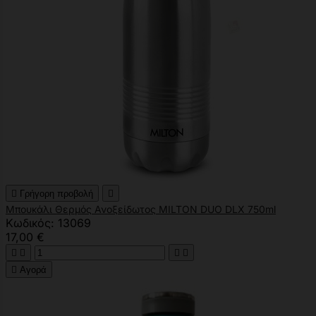

Γρήγορη προβολή

Μπουκάλι Θερμός Ανοξείδωτος MILTON DUO DLX 750ml
Κωδικός: 13069
17,00 €





Αγορά