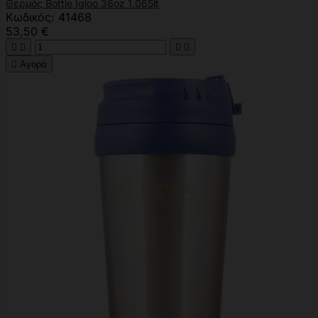
Θερμός Bottle Igloo 36oz 1.065lt
Κωδικός: 41468
53,50 €





Αγορά