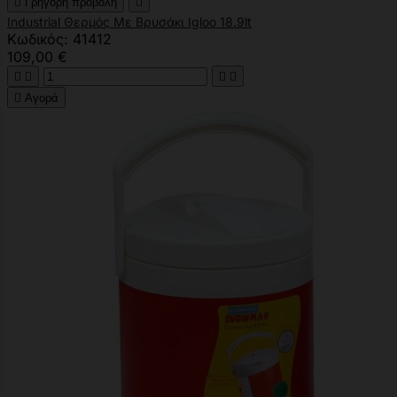

Γρήγορη προβολή

Industrial Θερμός Με Βρυσάκι Igloo 18.9lt
Κωδικός: 41412
109,00 €





Αγορά