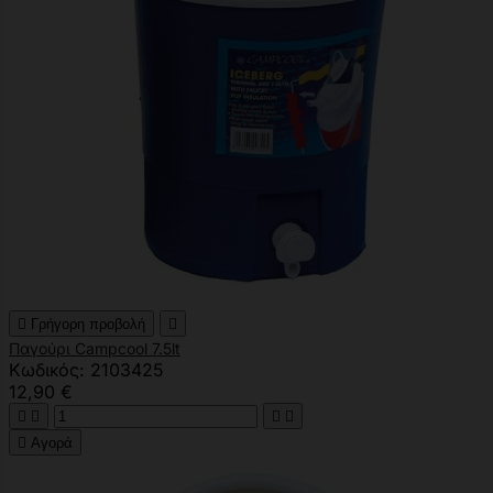

Γρήγορη προβολή

Παγούρι Campcool 7.5lt
Κωδικός: 2103425
12,90 €





Αγορά