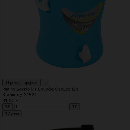

Γρήγορη προβολή

Platino Δοχείο Με Βρυσάκι Θερμός 12lt
Κωδικός: 31521
31,50 €





Αγορά