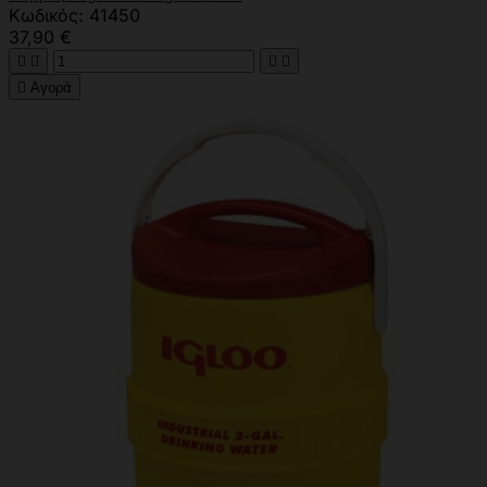
Κωδικός: 41450
37,90 €





Αγορά