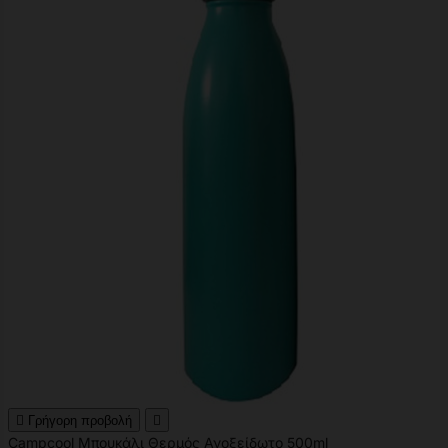

Γρήγορη προβολή

Campcool Μπουκάλι Θερμός Ανοξείδωτο 500ml