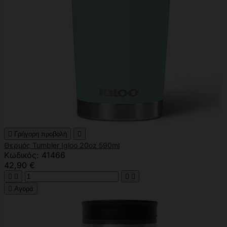

Γρήγορη προβολή

Θερμός Tumbler Igloo 20oz 590ml
Κωδικός: 41466
42,90 €





Αγορά