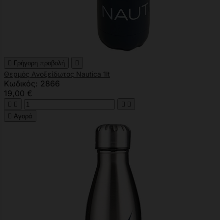

Γρήγορη προβολή

Θερμός Ανοξείδωτος Nautica 1lt
Κωδικός: 2866
19,00 €





Αγορά