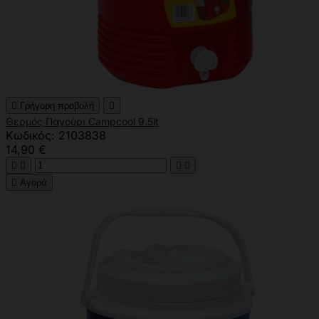

Γρήγορη προβολή

Θερμός Παγούρι Campcool 9.5lt
Κωδικός: 2103838
14,90 €





Αγορά