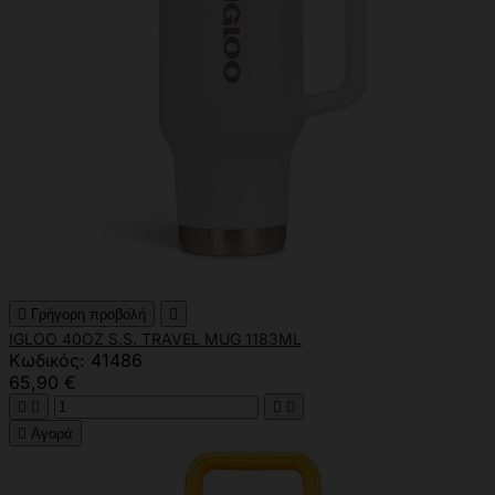

Γρήγορη προβολή

IGLOO 40OZ S.S. TRAVEL MUG 1183ML
Κωδικός: 41486
65,90 €





Αγορά