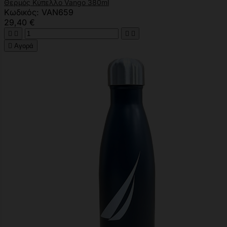
Θερμός Κύπελλο Vango 380ml
Κωδικός: VAN659
29,40 €





Αγορά