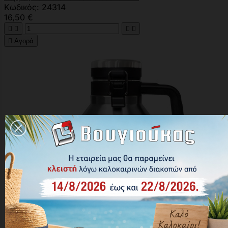
Κωδικός: 24314
16,50 €





Αγορά