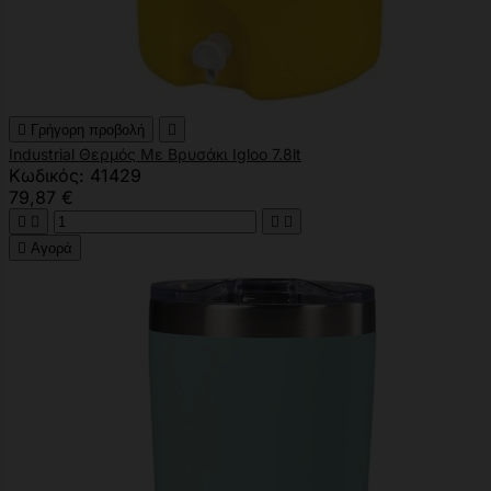

Γρήγορη προβολή

Industrial Θερμός Με Βρυσάκι Igloo 7.8lt
Κωδικός: 41429
79,87 €





Αγορά