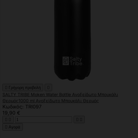

Γρήγορη προβολή

SALTY TRIBE Moken Water Bottle Ανοξείδωτο Μπουκάλι
Θερμός1000 ml Ανοξείδωτο Μπουκάλι Θερμός
Κωδικός: TRI097
19,90 €





Αγορά