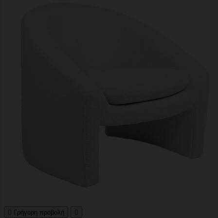

Γρήγορη προβολή
