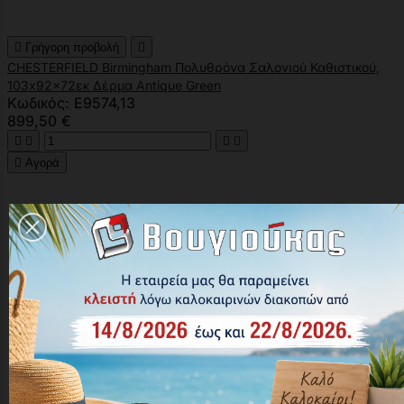

Γρήγορη προβολή

CHESTERFIELD Birmingham Πολυθρόνα Σαλονιού Καθιστικού,
103x92x72εκ Δέρμα Antique Green
Κωδικός: Ε9574,13
899,50 €





Αγορά