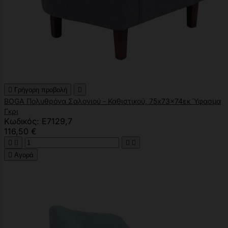

Γρήγορη προβολή

BOGA Πολυθρόνα Σαλονιού - Καθιστικού, 75x73x74εκ Ύφασμα
Γκρι
Κωδικός: Ε7129,7
116,50 €





Αγορά