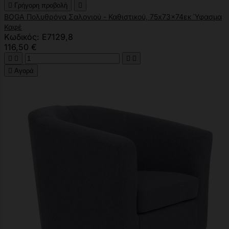

Γρήγορη προβολή

BOGA Πολυθρόνα Σαλονιού - Καθιστικού, 75x73x74εκ Ύφασμα
Καφέ
Κωδικός: Ε7129,8
116,50 €





Αγορά