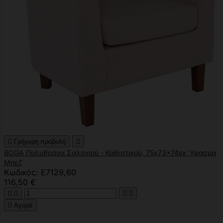

Γρήγορη προβολή

BOGA Πολυθρόνα Σαλονιού - Καθιστικού, 75x73x74εκ Ύφασμα
Μπεζ
Κωδικός: Ε7129,60
116,50 €





Αγορά