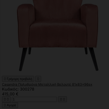

Γρήγορη προβολή

Casandra Πολυθρόνα Μεταλλική Βελουτέ 81x83x96εκ
Κωδικός: 300278
415,00 €





Αγορά