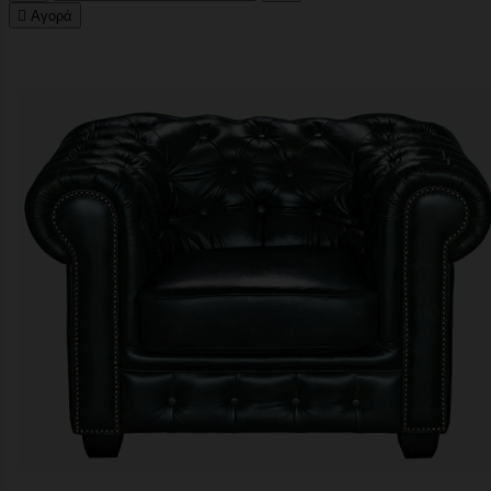

Αγορά