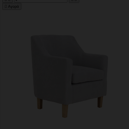

Αγορά