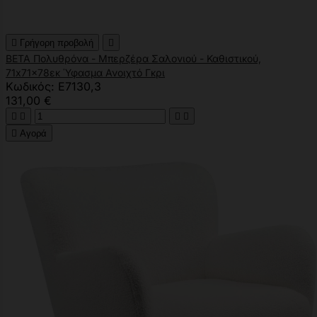

Γρήγορη προβολή

BETA Πολυθρόνα - Μπερζέρα Σαλονιού - Καθιστικού,
71x71x78εκ Ύφασμα Ανοιχτό Γκρι
Κωδικός: Ε7130,3
131,00 €





Αγορά