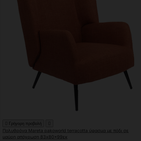

Γρήγορη προβολή

Πολυθρόνα Mareta pakoworld terracotta ύφασμα με πόδι σε
μαύρη απόχρωση 83x80x99εκ