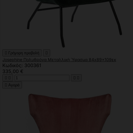

Γρήγορη προβολή

Josephine Πολυθρόνα Μεταλλική Ύφασμα 84x89x109εκ
Κωδικός: 300361
335,00 €





Αγορά