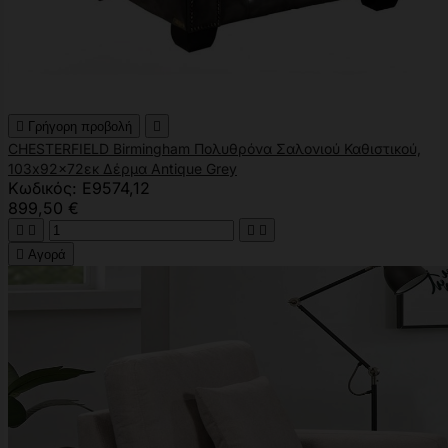

Γρήγορη προβολή

CHESTERFIELD Birmingham Πολυθρόνα Σαλονιού Καθιστικού,
103x92x72εκ Δέρμα Antique Grey
Κωδικός: Ε9574,12
899,50 €





Αγορά