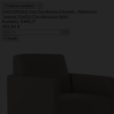

Γρήγορη προβολή

CHESTERFIELD York Πολυθρόνα Σαλονιού - Καθιστικού,
Ύφασμα 110x82x77εκ Απόχρωση Μπεζ
Κωδικός: Ε942,11
293,80 €





Αγορά