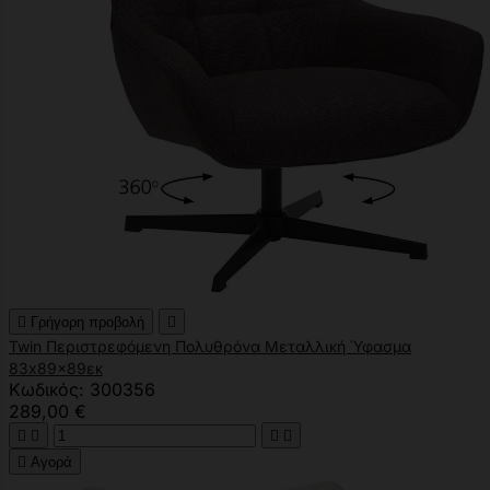

Γρήγορη προβολή

Twin Περιστρεφόμενη Πολυθρόνα Μεταλλική Ύφασμα
83x89x89εκ
Κωδικός: 300356
289,00 €





Αγορά