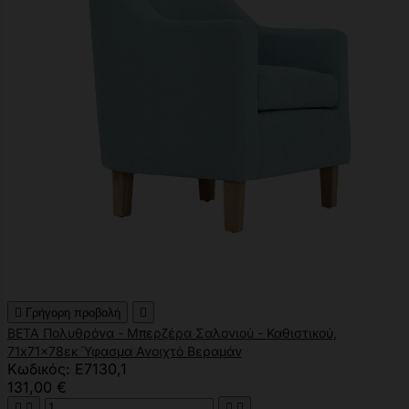

Γρήγορη προβολή

BETA Πολυθρόνα - Μπερζέρα Σαλονιού - Καθιστικού,
71x71x78εκ Ύφασμα Ανοιχτό Βεραμάν
Κωδικός: Ε7130,1
131,00 €



