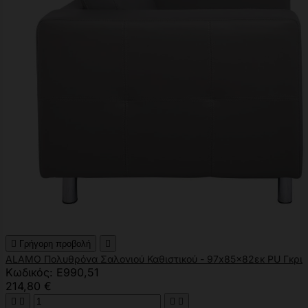

Γρήγορη προβολή

ALAMO Πολυθρόνα Σαλονιού Καθιστικού - 97x85x82εκ PU Γκρι
Κωδικός: Ε990,51
214,80 €



