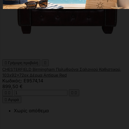

Γρήγορη προβολή

CHESTERFIELD Birmingham Πολυθρόνα Σαλονιού Καθιστικού,
103x92x72εκ Δέρμα Antique Red
Κωδικός: Ε9574,14
899,50 €





Αγορά
Χωρίς απόθεμα