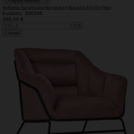

Γρήγορη προβολή

Raffaella Πολυθρόνα Μεταλλική Βελουτέ 67x70x76εκ
Κωδικός: 300345
268,00 €





Αγορά