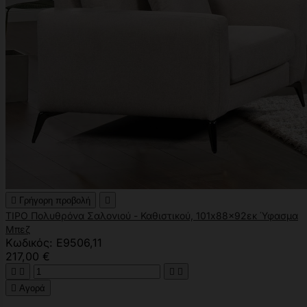

Γρήγορη προβολή

TIPO Πολυθρόνα Σαλονιού - Καθιστικού, 101x88x92εκ Ύφασμα
Μπεζ
Κωδικός: Ε9506,11
217,00 €





Αγορά