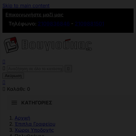
Skip to main content
Επικοινωνήστε μαζί μας
Τηλέφωνο:
2109836846
-
2109881501



Ακύρωση


Καλάθι:
0
ΚΑΤΗΓΟΡΊΕΣ
Αρχική
Έπιπλα Γραφείου
Χώροι Υποδοχής