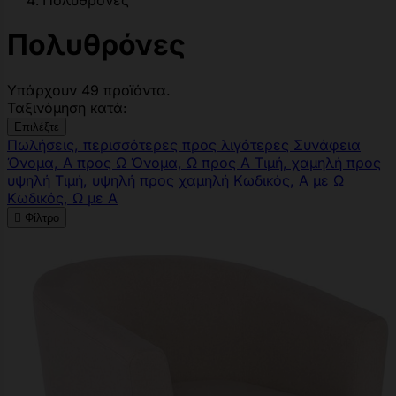
Πολυθρόνες
Πολυθρόνες
Υπάρχουν 49 προϊόντα.
Ταξινόμηση κατά:
Επιλέξτε
Πωλήσεις, περισσότερες προς λιγότερες
Συνάφεια
Όνομα, Α προς Ω
Όνομα, Ω προς Α
Τιμή, χαμηλή προς
υψηλή
Τιμή, υψηλή προς χαμηλή
Κωδικός, Α με Ω
Κωδικός, Ω με Α

Φίλτρο