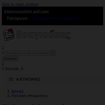
Skip to main content
Επικοινωνήστε μαζί μας
Τηλέφωνο:
2109836846
-
2109881501



Ακύρωση


Καλάθι:
0
ΚΑΤΗΓΟΡΊΕΣ
Αρχική
Πολιτική Απορρήτου