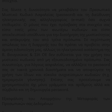
στοιχεία.
Σας δίνετε η δυνατότητα να μεταβάλετε τον Προσωπικό
Μυστικό Κωδικό Ασφαλείας (password) και τη διεύθυνση
ηλεκτρονικής σας αλληλογραφίας (e-mail) όσο συχνά
επιθυμείτε. Ο μόνος που έχει πρόσβαση στα στοιχεία σας
είστε εσείς μέσω των ανωτέρω κωδικών και είστε
αποκλειστικά υπεύθυνοι για την διατήρηση της μυστικότητας
και απόκρυψης του από τρίτα πρόσωπα. Σε περίπτωση
απώλειας του ή διαρροής του θα πρέπει να προβείτε στην
άμεση ειδοποίηση μας, αλλιώς το ηλεκτρονικό κατάστημα της
Β. Βουγιούκας & ΣΙΑ ΟΕ δεν ευθύνεται για την χρήση του
μυστικού κωδικού από μη εξουσιοδοτημένο πρόσωπο. Σας
συνιστούμε, για λόγους ασφαλείας, να αλλάζετε το password
σας σε τακτά χρονικά διαστήματα και να αποφεύγετε τη
χρήση των ίδιων και εύκολα ανιχνεύσιμων κωδικών (π.χ.
ημερομηνία γέννησης). Επίσης σας προτείνουμε να
χρησιμοποιείτε όχι μόνο γράμματα και αριθμούς αλλά και
σύμβολα και τη δημιουργία password.
Εξασφάλιση του Απορρήτου της Μεταφοράς των
Προσωπικών σας Δεδομένων