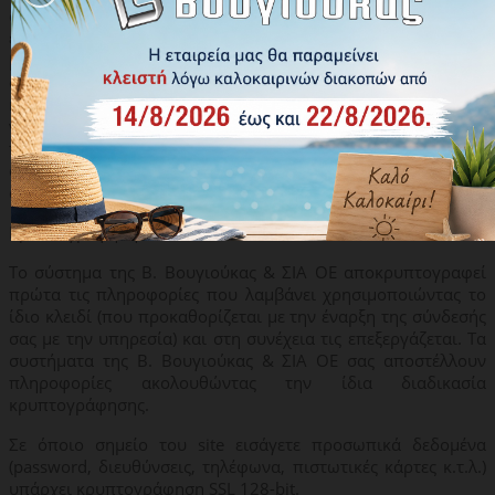
οποιουσδήποτε άλλους κώδικες, αρχεία ή προγράμματα, που
έχουν σχεδιαστεί με σκοπό την διακοπή, την πρόκληση
βλάβης, την καταστροφή ή παρεμπόδιση της λειτουργίας
οποιουδήποτε λογισμικού ή υλικού υπολογιστών, ηθελημένα
ή αθέλητα παραβαίνει την ισχύουσα ελληνική και κοινοτική
νομοθεσία και των διατάξεων αυτής, δύναται να
παρενοχλήσει τρίτους με οποιοδήποτε τρόπο και
οποιοδήποτε περιεχόμενο χρησιμοποιείται για συλλογή ή
αποθήκευση προσωπικών δεδομένων των χρηστών.
Κρυπτογράφηση
Το σύστημα της Β. Βουγιούκας & ΣΙΑ ΟΕ αποκρυπτογραφεί
πρώτα τις πληροφορίες που λαμβάνει χρησιμοποιώντας το
ίδιο κλειδί (που προκαθορίζεται με την έναρξη της σύνδεσής
σας με την υπηρεσία) και στη συνέχεια τις επεξεργάζεται. Τα
συστήματα της Β. Βουγιούκας & ΣΙΑ ΟΕ σας αποστέλλουν
πληροφορίες ακολουθώντας την ίδια διαδικασία
κρυπτογράφησης.
Σε όποιο σημείο του site εισάγετε προσωπικά δεδομένα
(password, διευθύνσεις, τηλέφωνα, πιστωτικές κάρτες κ.τ.λ.)
υπάρχει κρυπτογράφηση SSL 128-bit.