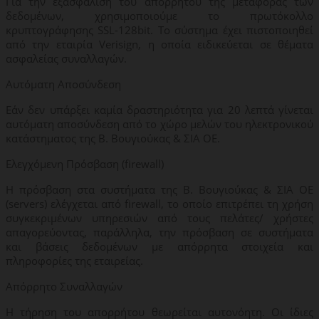
Για την εξασφάλιση του απορρήτου της μεταφοράς των
δεδομένων, χρησιμοποιούμε το πρωτόκολλο
κρυπτογράφησης SSL-128bit. Το σύστημα έχει πιστοποιηθεί
από την εταιρία Verisign, η οποία ειδικεύεται σε θέματα
ασφαλείας συναλλαγών.
Αυτόματη Αποσύνδεση
Εάν δεν υπάρξει καμία δραστηριότητα για 20 λεπτά γίνεται
αυτόματη αποσύνδεση από το χώρο μελών του ηλεκτρονικού
κατάστηματος της Β. Βουγιούκας & ΣΙΑ ΟΕ.
Ελεγχόμενη Πρόσβαση (firewall)
Η πρόσβαση στα συστήματα της Β. Βουγιούκας & ΣΙΑ ΟΕ
(servers) ελέγχεται από firewall, το οποίο επιτρέπει τη χρήση
συγκεκριμένων υπηρεσιών από τους πελάτες/ χρήστες
απαγορεύοντας, παράλληλα, την πρόσβαση σε συστήματα
και βάσεις δεδομένων με απόρρητα στοιχεία και
πληροφορίες της εταιρείας.
Απόρρητο Συναλλαγών
Η τήρηση του απορρήτου θεωρείται αυτονόητη. Οι ίδιες