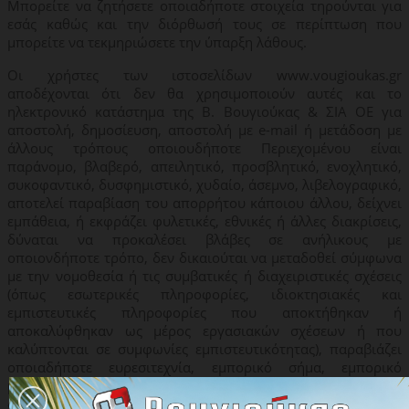
Μπορείτε να ζητήσετε οποιαδήποτε στοιχεία τηρούνται για
εσάς καθώς και την διόρθωσή τους σε περίπτωση που
μπορείτε να τεκμηριώσετε την ύπαρξη λάθους.
Οι χρήστες των ιστοσελίδων www.vougioukas.gr
αποδέχονται ότι δεν θα χρησιμοποιούν αυτές και το
ηλεκτρονικό κατάστημα της Β. Βουγιούκας & ΣΙΑ ΟΕ για
αποστολή, δημοσίευση, αποστολή με e-mail ή μετάδοση με
άλλους τρόπους οποιουδήποτε Περιεχομένου είναι
παράνομο, βλαβερό, απειλητικό, προσβλητικό, ενοχλητικό,
συκοφαντικό, δυσφημιστικό, χυδαίο, άσεμνο, λιβελογραφικό,
αποτελεί παραβίαση του απορρήτου κάποιου άλλου, δείχνει
εμπάθεια, ή εκφράζει φυλετικές, εθνικές ή άλλες διακρίσεις,
δύναται να προκαλέσει βλάβες σε ανήλικους με
οποιονδήποτε τρόπο, δεν δικαιούται να μεταδοθεί σύμφωνα
με την νομοθεσία ή τις συμβατικές ή διαχειριστικές σχέσεις
(όπως εσωτερικές πληροφορίες, ιδιοκτησιακές και
εμπιστευτικές πληροφορίες που αποκτήθηκαν ή
αποκαλύφθηκαν ως μέρος εργασιακών σχέσεων ή που
καλύπτονται σε συμφωνίες εμπιστευτικότητας), παραβιάζει
οποιαδήποτε ευρεσιτεχνία, εμπορικό σήμα, εμπορικό
μυστικό, πνευματικά δικαιώματα ή άλλα ιδιοκτησιακά
δικαιώματα τρίτων, περιέχει ιούς λογισμικού ή