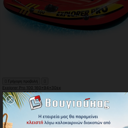

Γρήγορη προβολή

Εxplorer Pro 100 160x94x30εκ
Κωδικός: 58355
20,00 €





Αγορά