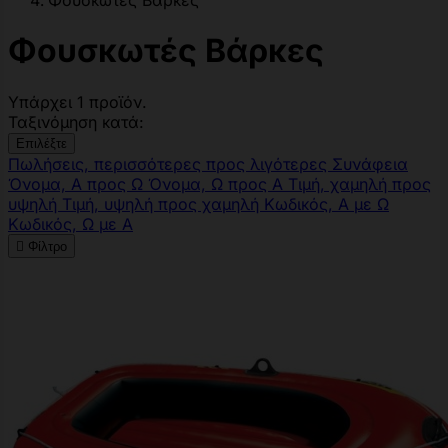
Φουσκωτές Βάρκες
Φουσκωτές Βάρκες
Υπάρχει 1 προϊόν.
Ταξινόμηση κατά:
Επιλέξτε
Πωλήσεις, περισσότερες προς λιγότερες
Συνάφεια
Όνομα, Α προς Ω
Όνομα, Ω προς Α
Τιμή, χαμηλή προς
υψηλή
Τιμή, υψηλή προς χαμηλή
Κωδικός, Α με Ω
Κωδικός, Ω με Α

Φίλτρο