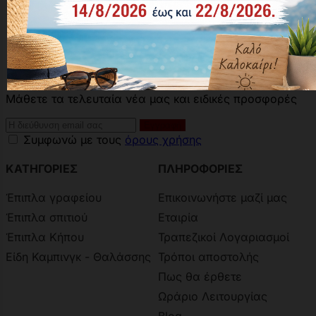
Φτάσατε στο τέλος της σελίδας.
Πίσω
Μάθετε τα τελευταία νέα μας και ειδικές προσφορές
Συμφωνώ με τους
όρους χρήσης
ΚΑΤΗΓΟΡΙΕΣ
ΠΛΗΡΟΦΟΡΙΕΣ
Έπιπλα γραφείου
Επικοινωνήστε μαζί μας
Έπιπλα σπιτιού
Εταιρία
Έπιπλα Κήπου
Τραπεζικοί Λογαριασμοί
Είδη Καμπινγκ - Θαλάσσης
Τρόποι αποστολής
Πως θα έρθετε
Ωράριο Λειτουργίας