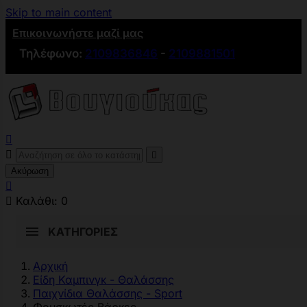
Skip to main content
Επικοινωνήστε μαζί μας
Τηλέφωνο:
2109836846
-
2109881501



Ακύρωση


Καλάθι:
0
ΚΑΤΗΓΟΡΊΕΣ
Αρχική
Είδη Καμπινγκ - Θαλάσσης
Παιχνίδια Θαλάσσης - Sport