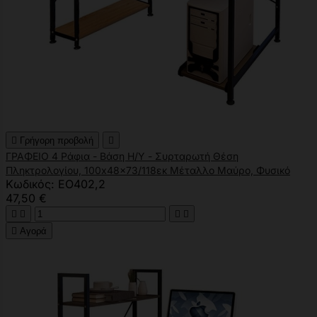

Γρήγορη προβολή

ΓΡΑΦΕΙΟ 4 Ράφια - Βάση Η/Υ - Συρταρωτή Θέση
Πληκτρολογίου, 100x48x73/118εκ Μέταλλο Μαύρο, Φυσικό
Κωδικός: ΕΟ402,2
47,50 €





Αγορά