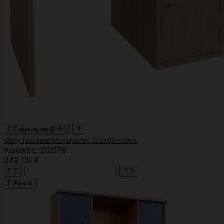

Γρήγορη προβολή

Glory Γραφείο Μελαμίνης 120x60x79εκ
Κωδικός: D2076
249,00 €





Αγορά