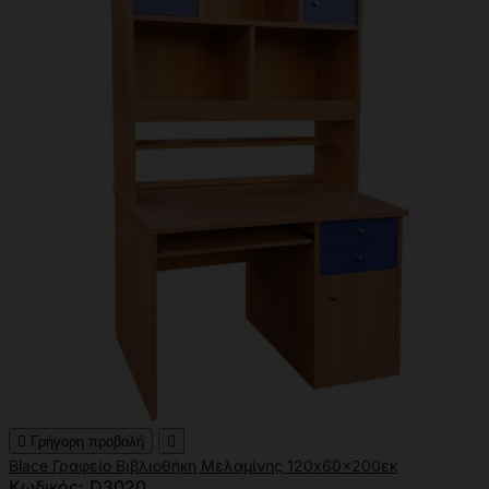

Γρήγορη προβολή

Blace Γραφείο Βιβλιοθήκη Μελαμίνης 120x60x200εκ
Κωδικός: D3020