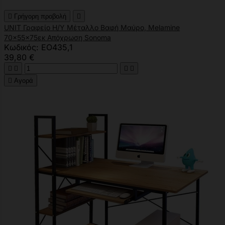

Γρήγορη προβολή

UNIT Γραφείο Η/Υ Μέταλλο Βαφή Μαύρο, Melamine
70x55x75εκ Απόχρωση Sonoma
Κωδικός: ΕΟ435,1
39,80 €





Αγορά