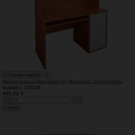

Γρήγορη προβολή

Marmot Γραφείο Βιβλιοθήκη Η/Υ Μελαμίνης 120x60x200εκ
Κωδικός: D3028
468,00 €





Αγορά