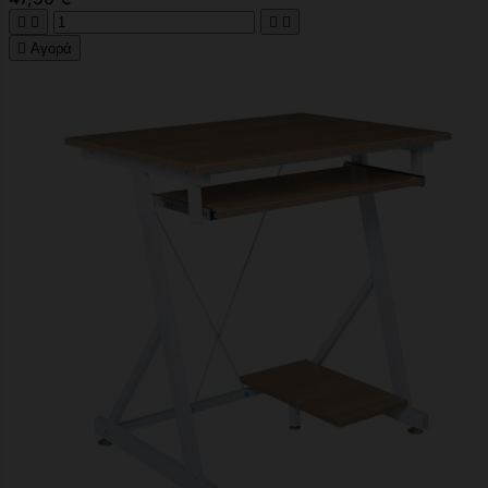





Αγορά