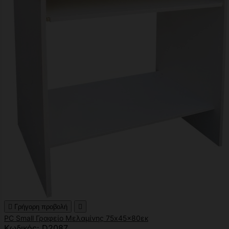

Γρήγορη προβολή

PC Small Γραφείο Μελαμίνης 75x45x80εκ
Κωδικός: D2087