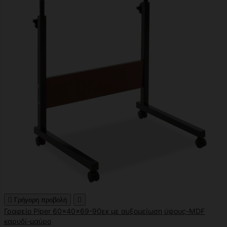

Γρήγορη προβολή

Γραφείο Piper 60x40x69-90εκ με αυξομείωση ύψους-MDF
καρυδί-μαύρο