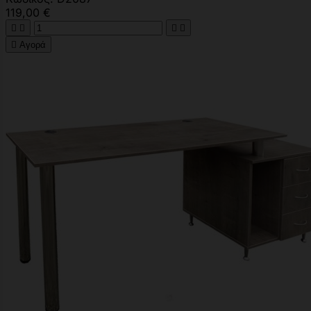
119,00 €





Αγορά