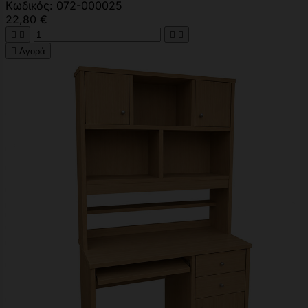
Κωδικός: 072-000025
22,80 €





Αγορά