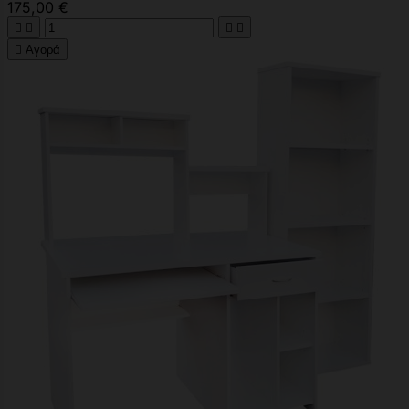
175,00 €





Αγορά