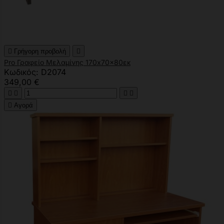

Γρήγορη προβολή

Pro Γραφείο Μελαμίνης 170x70x80εκ
Κωδικός: D2074
349,00 €





Αγορά