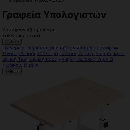
Γραφεία Υπολογιστών
Γραφεία Υπολογιστών
Υπάρχουν 46 προϊόντα.
Ταξινόμηση κατά:
Επιλέξτε
Πωλήσεις, περισσότερες προς λιγότερες
Συνάφεια
Όνομα, Α προς Ω
Όνομα, Ω προς Α
Τιμή, χαμηλή προς
υψηλή
Τιμή, υψηλή προς χαμηλή
Κωδικός, Α με Ω
Κωδικός, Ω με Α

Φίλτρο