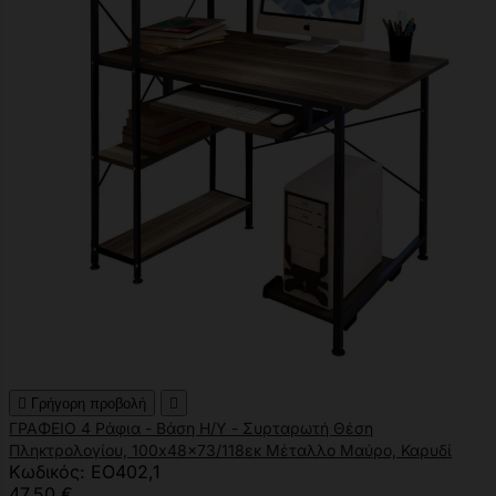

Γρήγορη προβολή

ΓΡΑΦΕΙΟ 4 Ράφια - Βάση Η/Υ - Συρταρωτή Θέση
Πληκτρολογίου, 100x48x73/118εκ Μέταλλο Μαύρο, Καρυδί
Κωδικός: ΕΟ402,1
47,50 €