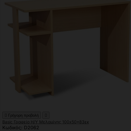

Γρήγορη προβολή

Basic Γραφείο Η/Υ Μελαμίνης 100x50x83εκ
Κωδικός: D2062