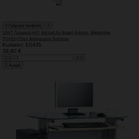

Γρήγορη προβολή

UNIT Γραφείο Η/Υ Μέταλλο Βαφή Άσπρο, Melamine
70x55x75εκ Απόχρωση Sonoma
Κωδικός: ΕΟ435
39,80 €





Αγορά