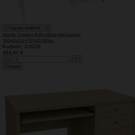

Γρήγορη προβολή

Wendy Γραφείο Βιβλιοθήκη Μελαμίνης
190x65/30x75/140/180εκ
Κωδικός: D3026
464,00 €





Αγορά