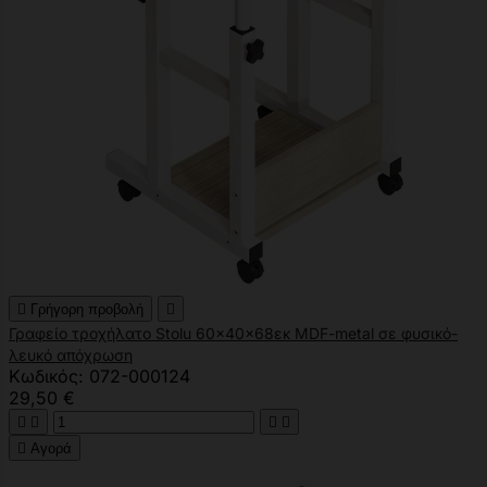

Γρήγορη προβολή

Γραφείο τροχήλατο Stolu 60x40x68εκ MDF-metal σε φυσικό-
λευκό απόχρωση
Κωδικός: 072-000124
29,50 €





Αγορά