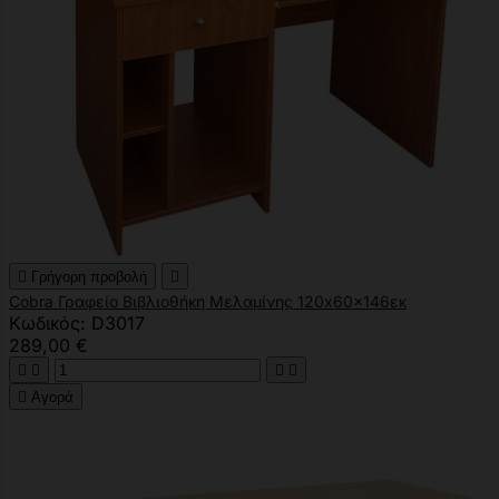

Γρήγορη προβολή

Cobra Γραφείο Βιβλιοθήκη Μελαμίνης 120x60x146εκ
Κωδικός: D3017
289,00 €





Αγορά