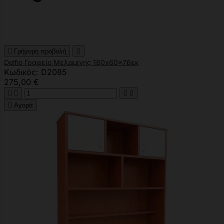

Γρήγορη προβολή

Delfio Γραφείο Μελαμίνης 180x60x76εκ
Κωδικός: D2085
275,00 €





Αγορά