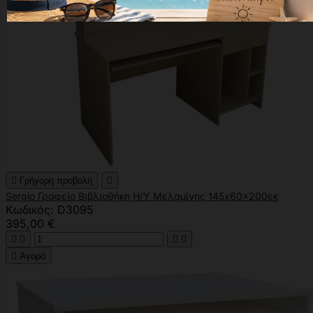

Γρήγορη προβολή

Sergio Γραφείο Βιβλιοθήκη Η/Υ Μελαμίνης 145x60x200εκ
Κωδικός: D3095
395,00 €





Αγορά