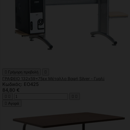

Γρήγορη προβολή

ΓΡΑΦΕΙΟ 132x59x75εκ Μέταλλο Βαφή Silver - Γυαλί
Κωδικός: ΕΟ425
84,80 €





Αγορά