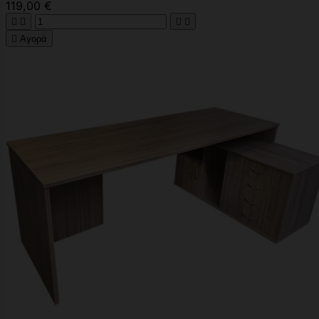
119,00 €





Αγορά