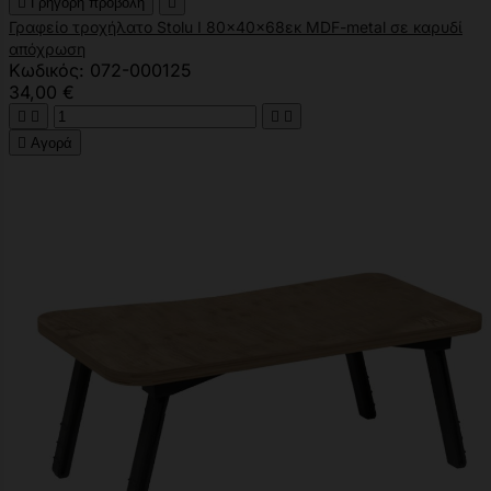

Γρήγορη προβολή

Γραφείο τροχήλατο Stolu I 80x40x68εκ MDF-metal σε καρυδί
απόχρωση
Κωδικός: 072-000125
34,00 €





Αγορά