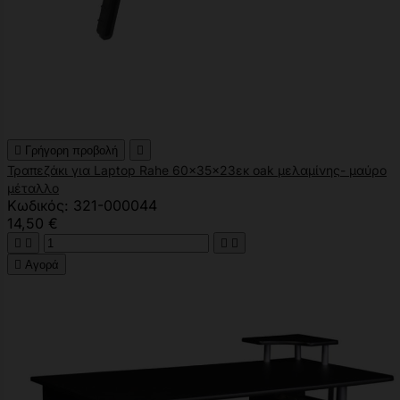

Γρήγορη προβολή

Τραπεζάκι για Laptop Rahe 60x35x23εκ oak μελαμίνης- μαύρο
μέταλλο
Κωδικός: 321-000044
14,50 €





Αγορά