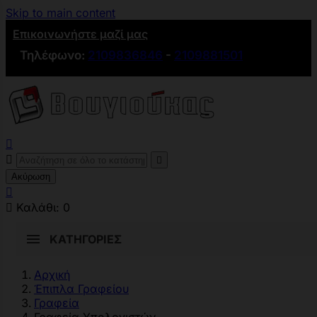
Skip to main content
Επικοινωνήστε μαζί μας
Τηλέφωνο:
2109836846
-
2109881501



Ακύρωση


Καλάθι:
0
ΚΑΤΗΓΟΡΊΕΣ
Αρχική
Έπιπλα Γραφείου
Γραφεία