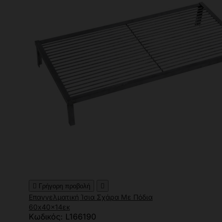

Γρήγορη προβολή

Επαγγελματική Ίσια Σχάρα Με Πόδια
60x40x14εκ
Κωδικός: L166190