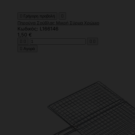

Γρήγορη προβολή

Πηρούνα Σούβλας Μικρή Σύρμα Χρώμιο
Κωδικός: L166146
1,50 €





Αγορά