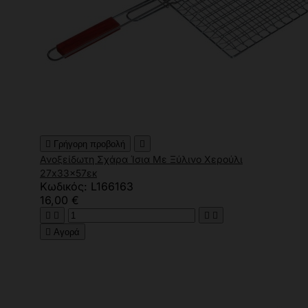

Γρήγορη προβολή

Ανοξείδωτη Σχάρα Ίσια Με Ξύλινο Χερούλι
27x33x57εκ
Κωδικός: L166163
16,00 €





Αγορά