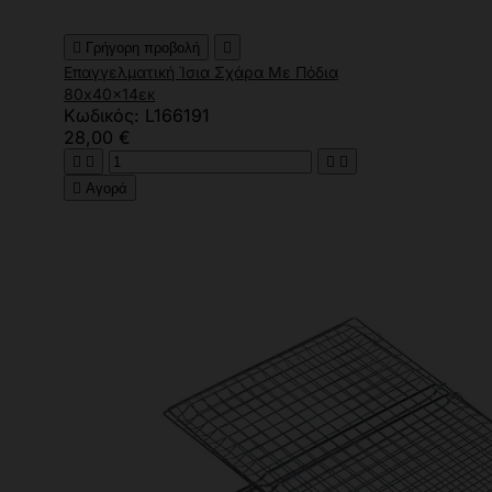

Γρήγορη προβολή

Επαγγελματική Ίσια Σχάρα Με Πόδια
80x40x14εκ
Κωδικός: L166191
28,00 €





Αγορά