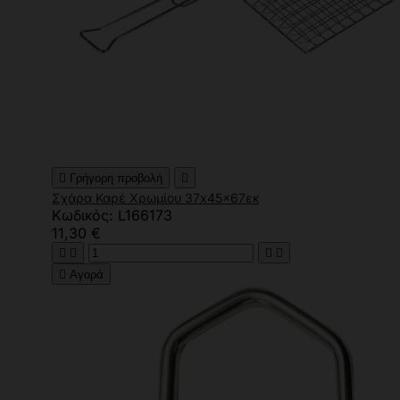

Γρήγορη προβολή

Σχάρα Καρέ Χρωμίου 37x45x67εκ
Κωδικός: L166173
11,30 €





Αγορά