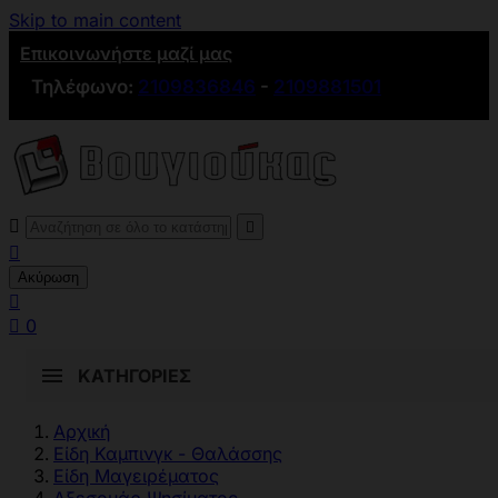
Skip to main content
Επικοινωνήστε μαζί μας
Τηλέφωνο:
2109836846
-
2109881501



Ακύρωση


0
ΚΑΤΗΓΟΡΊΕΣ
Αρχική
Είδη Καμπινγκ - Θαλάσσης
Είδη Μαγειρέματος