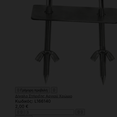

Γρήγορη προβολή

Δίχαλο Στήριξης Αρνιού Χρώμιο
Κωδικός: L166140
2,00 €



