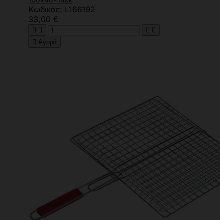
Κωδικός: L166192
33,00 €





Αγορά