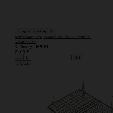

Γρήγορη προβολή

Ανοξείδωτη Σχάρα Καρέ Με Ξύλινο Χερούλι
37x45x67εκ
Κωδικός: L166161
21,00 €





Αγορά