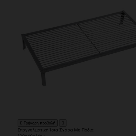

Γρήγορη προβολή

Επαγγελματική Ίσια Σχάρα Με Πόδια
100x40x14εκ