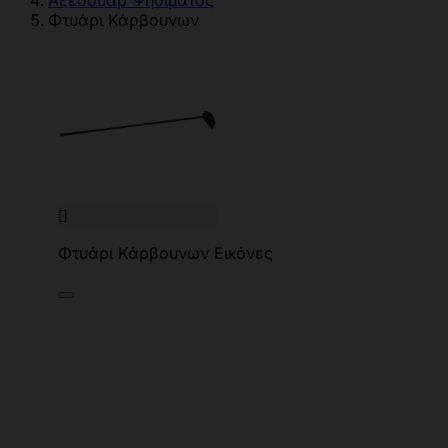
Αξεσουάρ Ψησίματος
Φτυάρι Κάρβουνων

Φτυάρι Κάρβουνων Εικόνες