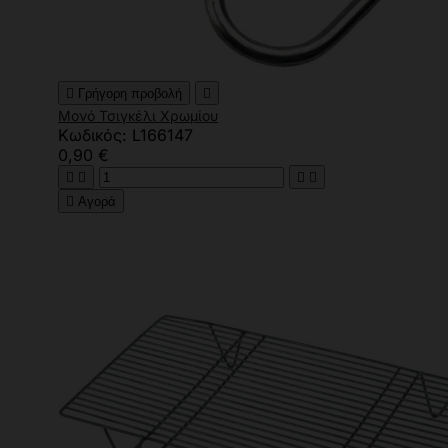

Γρήγορη προβολή

Μονό Τσιγκέλι Χρωμίου
Κωδικός: L166147
0,90 €





Αγορά