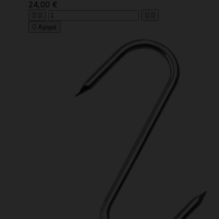
24,00 €





Αγορά