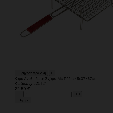

Γρήγορη προβολή

Καρέ Ανοξείδωτη Σχάρα Με Πόδια 45x37x67εκ
Κωδικός: L25121
22,50 €





Αγορά