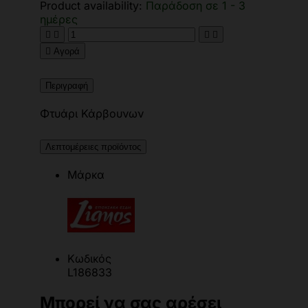
Product availability:
Παράδοση σε 1 - 3
ημέρες





Αγορά
Περιγραφή
Φτυάρι Κάρβουνων
Λεπτομέρειες προϊόντος
Μάρκα
Κωδικός
L186833
Μπορεί να σας αρέσει