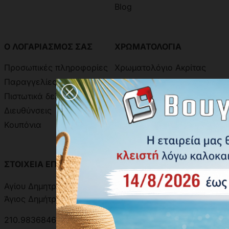
Blog
Ο ΛΟΓΑΡΙΑΣΜΟΣ ΣΑΣ
ΧΡΩΜΑΤΟΛΟΓΙΑ
Προσωπικές πληροφορίες
Χρωματολόγιο Ακρίτας
Παραγγελίες
Χρωματολόγιο Aline
Πιστωτικά δελτία
Δειγματολόγιο Πόμολων
Διευθύνσεις
Κουπόνια
ΣΤΟΙΧΕΙΑ ΕΠΙΚΟΙΝΩΝΙΑΣ
ΑΝΑΖΗΤΗΣΗ ΑΠΟΣΤΟΛΗΣ
Αγίου Δημητρίου 301, 17342
Άγιος Δημήτριος, Ελλάδα
210.9836846 | 210.9881501