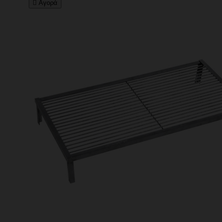

Αγορά