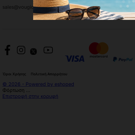
sales@vougioukas.gr
Όροι Χρήσης
Πολιτική Απορρήτου
© 2026 - Powered by eshoped
Φόρτωση ...
Επιστροφή στην κορυφή