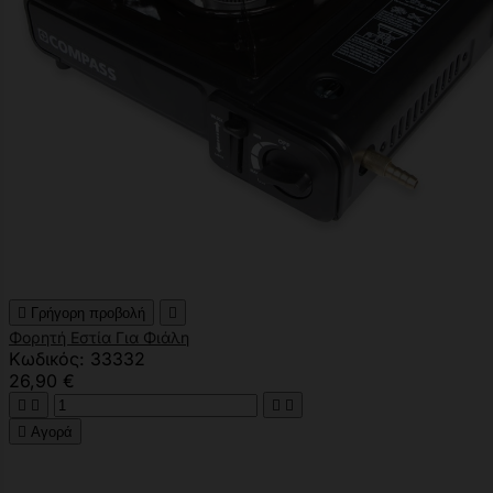

Γρήγορη προβολή

Φορητή Εστία Για Φιάλη
Κωδικός: 33332
26,90 €





Αγορά