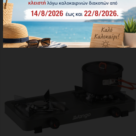
BLG7500 Εστία Υγραερίου Μονή
Κωδικός: 022312
35,00 €





Αγορά