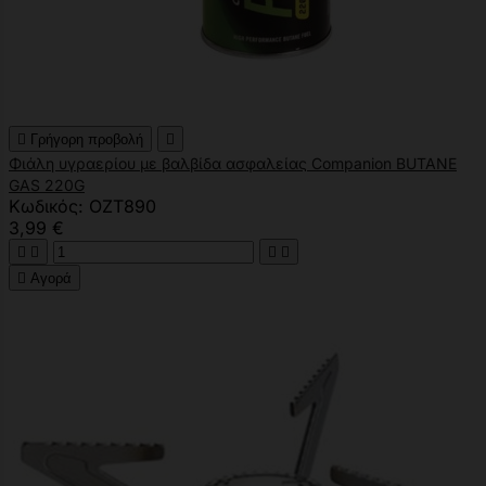

Γρήγορη προβολή

Φιάλη υγραερίου με βαλβίδα ασφαλείας Companion BUTANE
GAS 220G
Κωδικός: OZT890
3,99 €





Αγορά