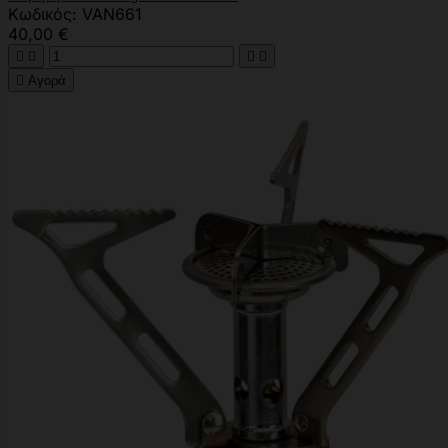
Κωδικός: VAN661
40,00 €





Αγορά