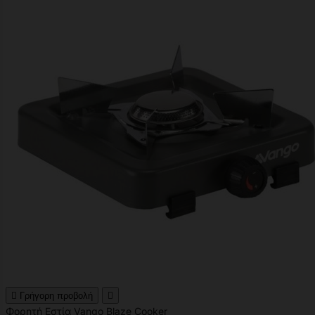

Γρήγορη προβολή

Φορητή Εστία Vango Blaze Cooker