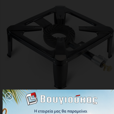

Γρήγορη προβολή
