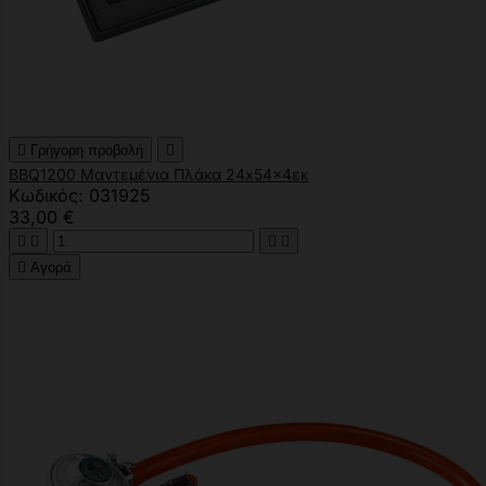

Γρήγορη προβολή

BBQ1200 Μαντεμένια Πλάκα 24x54x4εκ
Κωδικός: 031925
33,00 €





Αγορά