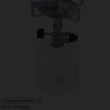

Γρήγορη προβολή

Εστία Υγραερίου