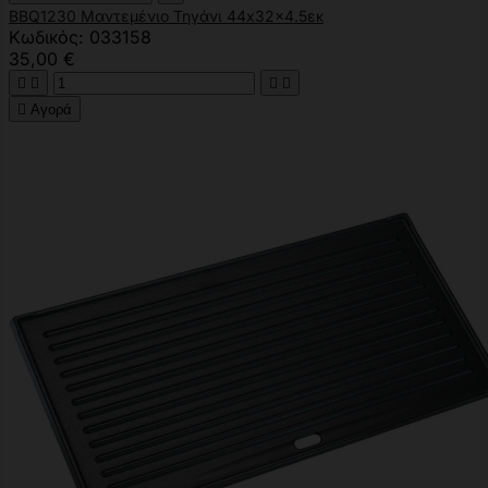
BBQ1230 Μαντεμένιο Τηγάνι 44x32x4.5εκ
Κωδικός: 033158
35,00 €





Αγορά