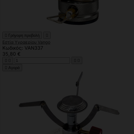

Γρήγορη προβολή

Εστία Υγραερίου Vango
Κωδικός: VAN337
35,80 €





Αγορά