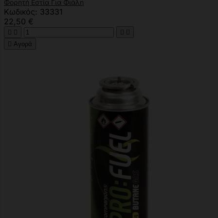
Φορητή Εστία Για Φιάλη
Κωδικός: 33331
22,50 €





Αγορά