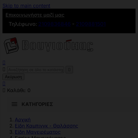
Skip to main content
Επικοινωνήστε μαζί μας
Τηλέφωνο:
2109836846
-
2109881501



Ακύρωση


Καλάθι:
0
ΚΑΤΗΓΟΡΊΕΣ
Αρχική
Είδη Καμπινγκ - Θαλάσσης
Είδη Μαγειρέματος