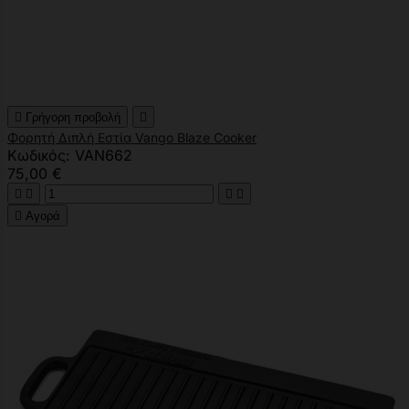

Γρήγορη προβολή

Φορητή Διπλή Εστία Vango Blaze Cooker
Κωδικός: VAN662
75,00 €





Αγορά