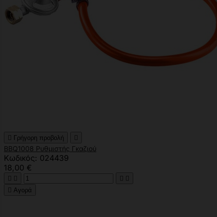

Γρήγορη προβολή

BBQ1008 Ρυθμιστής Γκαζιού
Κωδικός: 024439
18,00 €





Αγορά