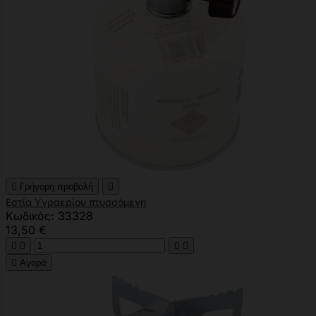

Γρήγορη προβολή

Εστία Υγραερίου πτυσσόμενη
Κωδικός: 33328
13,50 €





Αγορά