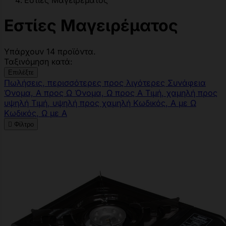
Εστίες Μαγειρέματος
Εστίες Μαγειρέματος
Υπάρχουν 14 προϊόντα.
Ταξινόμηση κατά:
Επιλέξτε
Πωλήσεις, περισσότερες προς λιγότερες
Συνάφεια
Όνομα, Α προς Ω
Όνομα, Ω προς Α
Τιμή, χαμηλή προς
υψηλή
Τιμή, υψηλή προς χαμηλή
Κωδικός, Α με Ω
Κωδικός, Ω με Α

Φίλτρο