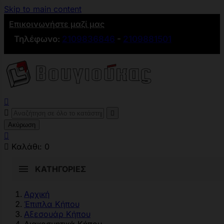
Skip to main content
Επικοινωνήστε μαζί μας
Τηλέφωνο:
2109836846
-
2109881501



Ακύρωση


Καλάθι:
0
ΚΑΤΗΓΟΡΊΕΣ
Αρχική
Έπιπλα Κήπου
Αξεσουάρ Κήπου