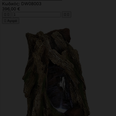
Κωδικός: DW08003
396,00 €





Αγορά