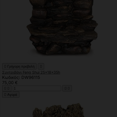

Γρήγορη προβολή

Συντριβάνι Feng Shui 25x18x35h
Κωδικός: DW96115
75,00 €





Αγορά