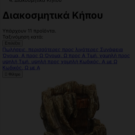
Διακοσμητικά Κήπου
Διακοσμητικά Κήπου
Υπάρχουν 11 προϊόντα.
Ταξινόμηση κατά:
Επιλέξτε
Πωλήσεις, περισσότερες προς λιγότερες
Συνάφεια
Όνομα, Α προς Ω
Όνομα, Ω προς Α
Τιμή, χαμηλή προς
υψηλή
Τιμή, υψηλή προς χαμηλή
Κωδικός, Α με Ω
Κωδικός, Ω με Α

Φίλτρο