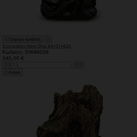

Γρήγορη προβολή

Συντριβάνι Feng Shui 44x31x82h
Κωδικός: DW46036
345,00 €





Αγορά