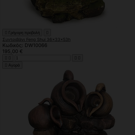

Γρήγορη προβολή

Συντριβάνι Feng Shui 36x33x53h
Κωδικός: DW10066
195,00 €





Αγορά