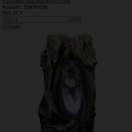
Συντριβάνι Feng Shui 64x53x130h
Κωδικός: DW161019
995,00 €





Αγορά