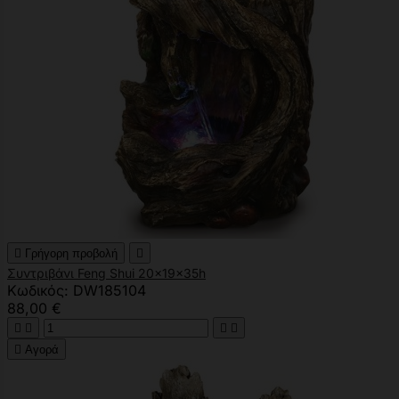

Γρήγορη προβολή

Συντριβάνι Feng Shui 20x19x35h
Κωδικός: DW185104
88,00 €





Αγορά