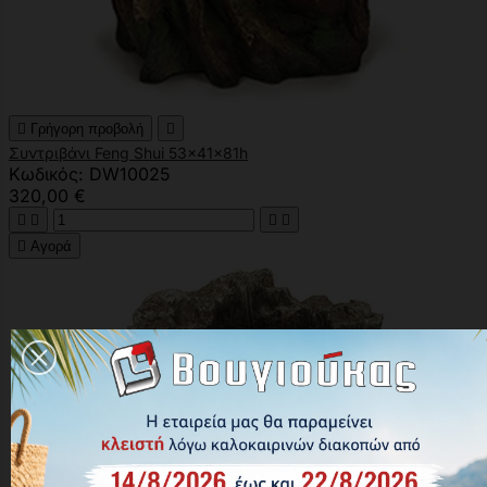

Γρήγορη προβολή

Συντριβάνι Feng Shui 53x41x81h
Κωδικός: DW10025
320,00 €





Αγορά