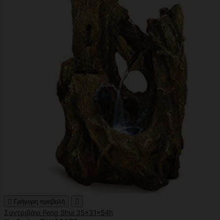

Γρήγορη προβολή

Συντριβάνι Feng Shui 35x31x54h