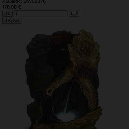
Κωδικός: DW09076
176,00 €





Αγορά