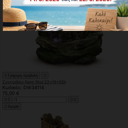

Γρήγορη προβολή

Συντριβάνι Feng Shui 22x19x35h
Κωδικός: DW34114
75,00 €





Αγορά