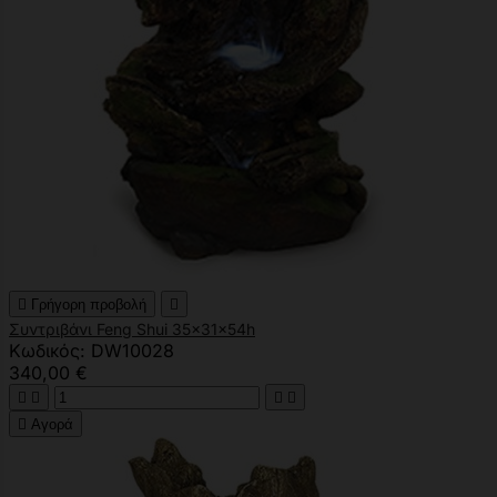

Γρήγορη προβολή

Συντριβάνι Feng Shui 35x31x54h
Κωδικός: DW10028
340,00 €





Αγορά