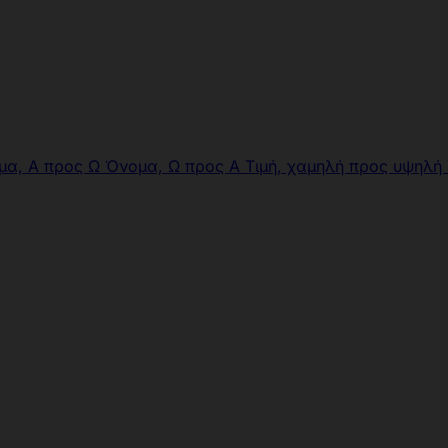
μα, Α προς Ω
Όνομα, Ω προς Α
Τιμή, χαμηλή προς υψηλή