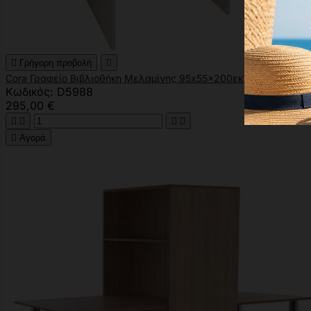

Γρήγορη προβολή

Cora Γραφείο Βιβλιοθήκη Μελαμίνης 95x55x200εκ
Κωδικός: D5988
295,00 €





Αγορά