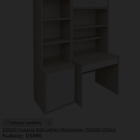

Γρήγορη προβολή

D5990 Γραφείο Βιβλιοθήκη Μελαμίνης 150x55x200εκ
Κωδικός: D5990