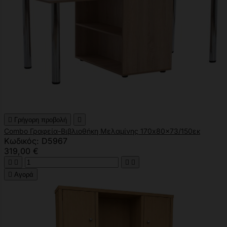

Γρήγορη προβολή

Combo Γραφεία-Βιβλιοθήκη Μελαμίνης 170x80x73/150εκ
Κωδικός: D5967
319,00 €





Αγορά