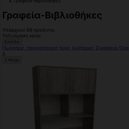
Γραφεία-Βιβλιοθήκες
Γραφεία-Βιβλιοθήκες
Υπάρχουν 69 προϊόντα.
Ταξινόμηση κατά:
Επιλέξτε
Πωλήσεις, περισσότερες προς λιγότερες
Συνάφεια
Όνο
Α

Φίλτρο