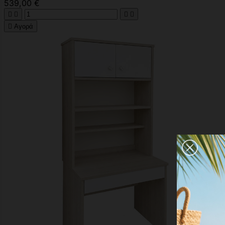
539,00 €





Αγορά