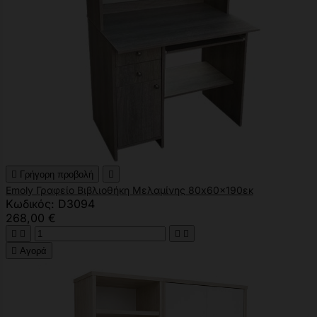

Γρήγορη προβολή

Emoly Γραφείο Βιβλιοθήκη Μελαμίνης 80x60x190εκ
Κωδικός: D3094
268,00 €





Αγορά