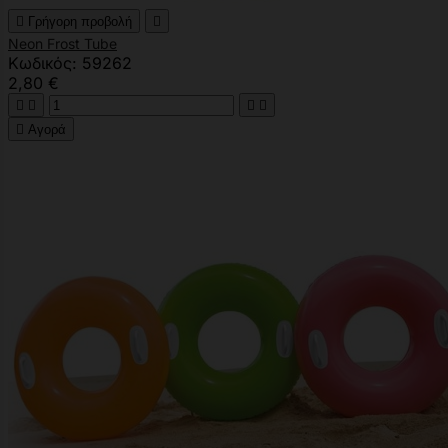

Γρήγορη προβολή

Neon Frost Tube
Κωδικός: 59262
2,80 €





Αγορά