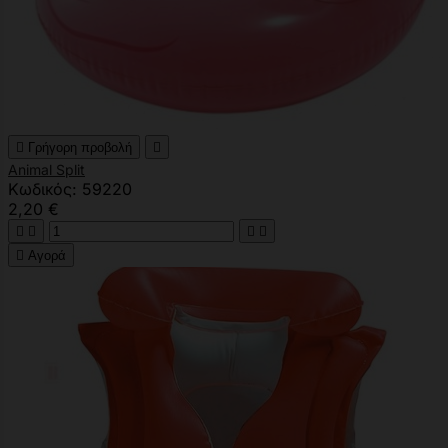

Γρήγορη προβολή

Animal Split
Κωδικός: 59220
2,20 €





Αγορά