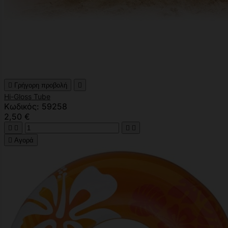

Γρήγορη προβολή

Hi-Gloss Tube
Κωδικός: 59258
2,50 €





Αγορά