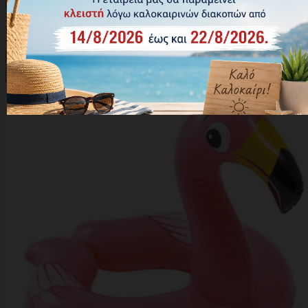

Γρήγορη προβολή

Transparent
Κωδικός: 59242
1,80 €





Αγορά