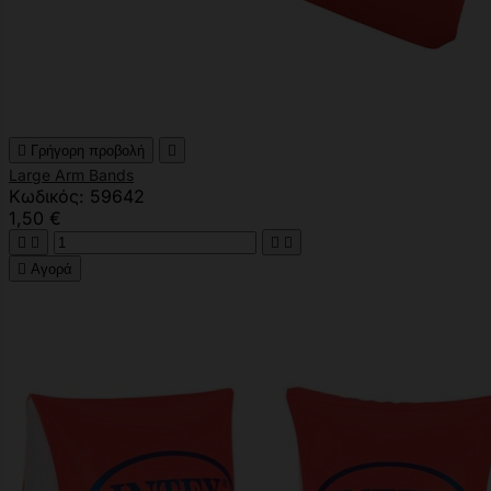

Γρήγορη προβολή

Large Arm Bands
Κωδικός: 59642
1,50 €





Αγορά