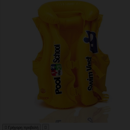

Γρήγορη προβολή
