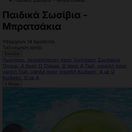
Παιδικά Σωσίβια - Μπρατσάκια
Παιδικά Σωσίβια -
Μπρατσάκια
Υπάρχουν 14 προϊόντα.
Ταξινόμηση κατά:
Επιλέξτε
Πωλήσεις, περισσότερες προς λιγότερες
Συνάφεια
Όνομα, Α προς Ω
Όνομα, Ω προς Α
Τιμή, χαμηλή προς
υψηλή
Τιμή, υψηλή προς χαμηλή
Κωδικός, Α με Ω
Κωδικός, Ω με Α

Φίλτρο