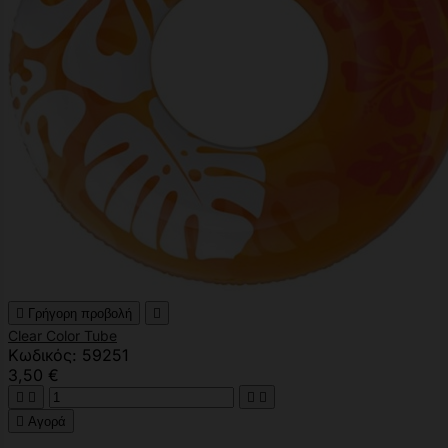

Γρήγορη προβολή

Clear Color Tube
Κωδικός: 59251
3,50 €





Αγορά