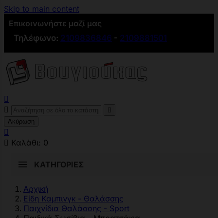
Skip to main content
Επικοινωνήστε μαζί μας
Τηλέφωνο:
2109836846
-
2109881501



Ακύρωση


Καλάθι:
0
ΚΑΤΗΓΟΡΊΕΣ
Αρχική
Είδη Καμπινγκ - Θαλάσσης
Παιχνίδια Θαλάσσης - Sport