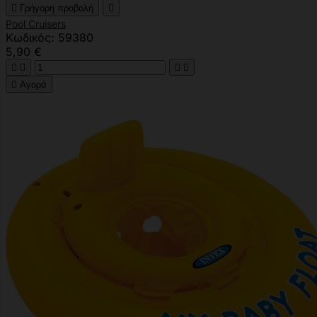

Γρήγορη προβολή

Pool Cruisers
Κωδικός: 59380
5,90 €





Αγορά