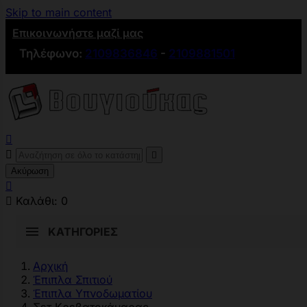
Skip to main content
Επικοινωνήστε μαζί μας
Τηλέφωνο:
2109836846
-
2109881501



Ακύρωση


Καλάθι:
0
ΚΑΤΗΓΟΡΊΕΣ
Αρχική
Έπιπλα Σπιτιού
Έπιπλα Υπνoδωματίου