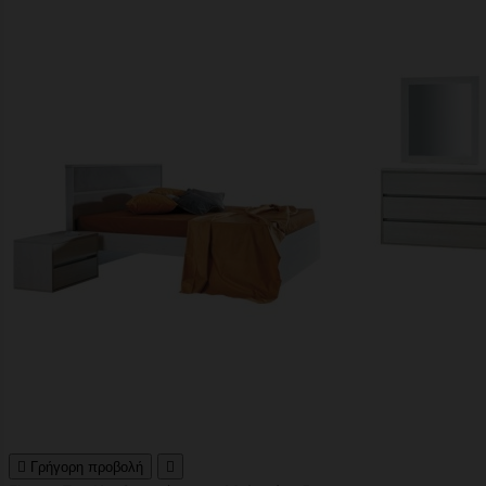

Γρήγορη προβολή
