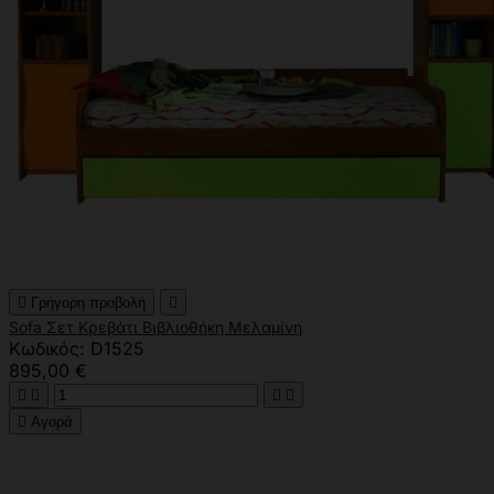

Γρήγορη προβολή

Sofa Σετ Κρεβάτι Βιβλιοθήκη Μελαμίνη
Κωδικός: D1525
895,00 €





Αγορά