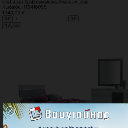
Electra Σετ Κρεβατοκάμαρας Μελαμίνη 5τμχ
Κωδικός: 11541609S
1.140,00 €





Αγορά