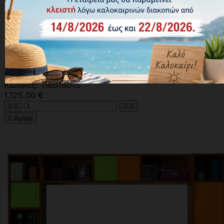

Γρήγορη προβολή

Line Σετ Κρεβατοκάμαρας Μελαμίνη 5τμχ
Κωδικός: 11601601S
1.125,00 €





Αγορά