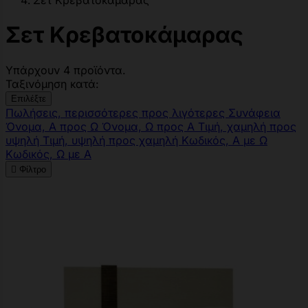
Σετ Κρεβατοκάμαρας
Σετ Κρεβατοκάμαρας
Υπάρχουν 4 προϊόντα.
Ταξινόμηση κατά:
Επιλέξτε
Πωλήσεις, περισσότερες προς λιγότερες
Συνάφεια
Όνομα, Α προς Ω
Όνομα, Ω προς Α
Τιμή, χαμηλή προς
υψηλή
Τιμή, υψηλή προς χαμηλή
Κωδικός, Α με Ω
Κωδικός, Ω με Α

Φίλτρο