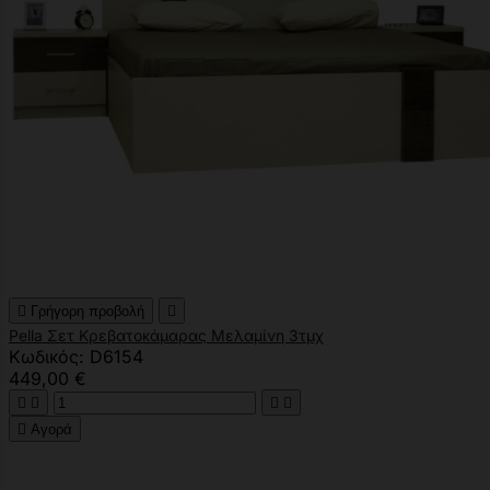

Γρήγορη προβολή

Pella Σετ Κρεβατοκάμαρας Μελαμίνη 3τμχ
Κωδικός: D6154
449,00 €





Αγορά