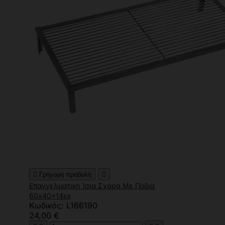

Γρήγορη προβολή

Επαγγελματική Ίσια Σχάρα Με Πόδια
60x40x14εκ
Κωδικός: L166190
24,00 €