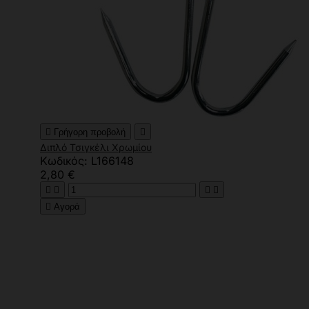

Γρήγορη προβολή

Διπλό Τσιγκέλι Χρωμίου
Κωδικός: L166148
2,80 €





Αγορά