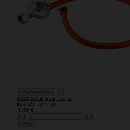

Γρήγορη προβολή

BBQ1008 Ρυθμιστής Γκαζιού
Κωδικός: 024439
18,00 €





Αγορά