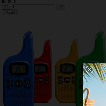
99,00 €





Αγορά