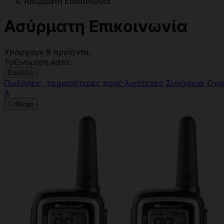
Ασύρματη Επικοινωνία
Ασύρματη Επικοινωνία
Υπάρχουν 9 προϊόντα.
Ταξινόμηση κατά:
Επιλέξτε
Πωλήσεις, περισσότερες προς λιγότερες
Συνάφεια
Όνο
Α

Φίλτρο