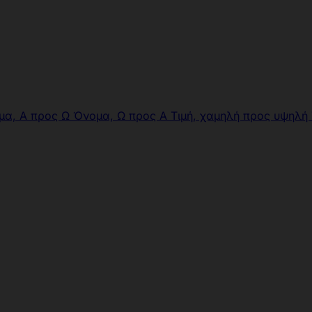
μα, Α προς Ω
Όνομα, Ω προς Α
Τιμή, χαμηλή προς υψηλή