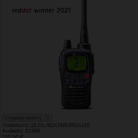

Γρήγορη προβολή

Πομποδέκτης G9 Pro 16CH PMR/69CH LPD
Κωδικός: C1385
125,00 €