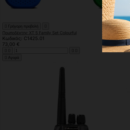

Γρήγορη προβολή

Πομποδέκτης XT 5 Family Set Colourful
Κωδικός: C1425.01
73,00 €





Αγορά