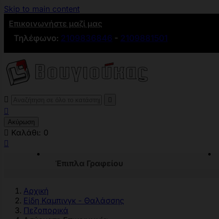
Skip to main content
Επικοινωνήστε μαζί μας
Τηλέφωνο:
2109836846
-
2109881501



Ακύρωση

Καλάθι:
0

Έπιπλα Γραφείου
Αρχική
Είδη Καμπινγκ - Θαλάσσης
Πεζοπορικά