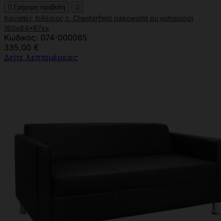

Γρήγορη προβολή

Kαναπές διθέσιος τ. Chesterfield pakoworld pu κυπαρισσί
160x84x67εκ
Κωδικός: 074-000085
335,00 €
Δείτε λεπτομέρειες