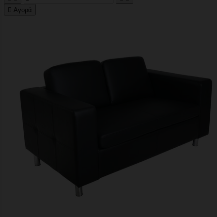

Αγορά