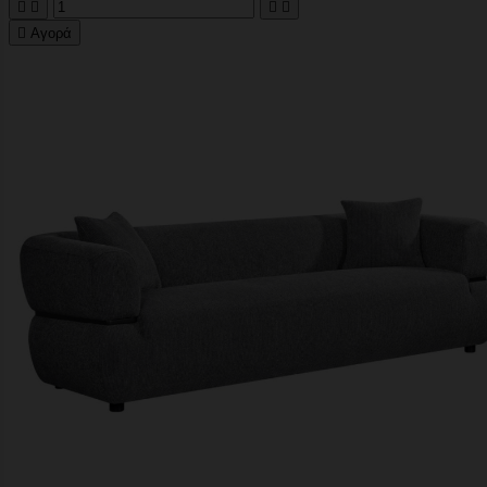





Αγορά