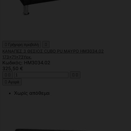

Γρήγορη προβολή

ΚΑΝΑΠΕΣ 3 ΘΕΣΙΟΣ CUBO PU ΜΑΥΡΟ HM3034.02
173x71x73Υεκ.
Κωδικός: HM3034.02
325,50 €





Αγορά
Χωρίς απόθεμα