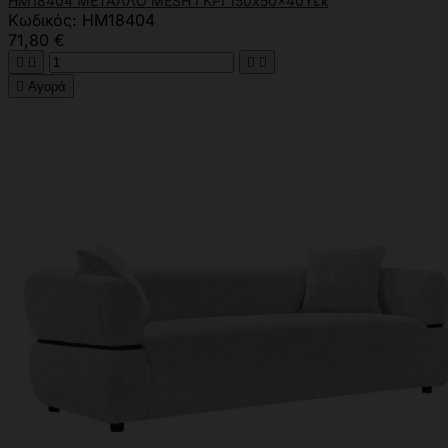
HM18404 ΜΕΤΑΛΛΟ MESH ΓΚΡΙ 150x50x40Υεκ
Κωδικός: HM18404
71,80 €





Αγορά