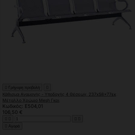

Γρήγορη προβολή

Κάθισμα Αναμονής - Υποδοχής 4 Θέσεων, 237x58x77εκ
Μέταλλο Χρώμιο Mesh Γκρι
Κωδικός: Ε504,01
106,50 €





Αγορά