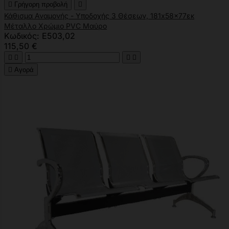

Γρήγορη προβολή

Κάθισμα Αναμονής - Υποδοχής 3 Θέσεων, 181x58x77εκ
Μέταλλο Χρώμιο PVC Μαύρο
Κωδικός: Ε503,02
115,50 €





Αγορά