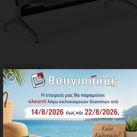

Γρήγορη προβολή

Καναπές αναμονής 2θέσιος Μεταλλικός 180x68x80εκ
Κωδικός: S02A
115,00 €





Αγορά