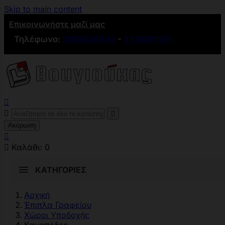
Skip to main content
Επικοινωνήστε μαζί μας
Τηλέφωνο:
2109836846
-
2109881501



Ακύρωση


Καλάθι:
0
ΚΑΤΗΓΟΡΊΕΣ
Αρχική
Έπιπλα Γραφείου
Χώροι Υποδοχής