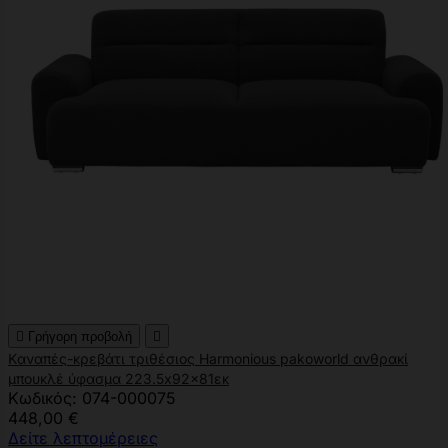

Γρήγορη προβολή

Kαναπές-κρεβάτι τριθέσιος Harmonious pakoworld ανθρακί
μπουκλέ ύφασμα 223.5x92x81εκ
Κωδικός: 074-000075
448,00 €
Δείτε λεπτομέρειες