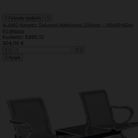

Γρήγορη προβολή

ALAMO Καναπές Σαλονιού Καθιστικού 2Θέσιος - 145x85x82εκ
PU Μαύρο
Κωδικός: Ε990,12
304,00 €





Αγορά