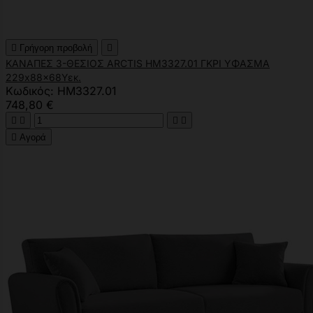

Γρήγορη προβολή

ΚΑΝΑΠΕΣ 3-ΘΕΣΙΟΣ ARCTIS HM3327.01 ΓΚΡΙ ΥΦΑΣΜΑ
229x88x68Υεκ.
Κωδικός: HM3327.01
748,80 €





Αγορά