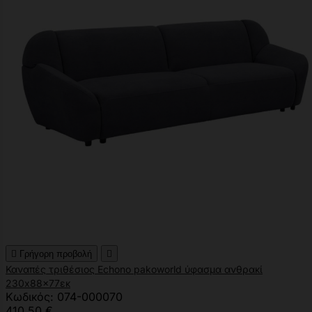

Γρήγορη προβολή

Καναπές τριθέσιος Echono pakoworld ύφασμα ανθρακί
230x88x77εκ
Κωδικός: 074-000070
410,50 €