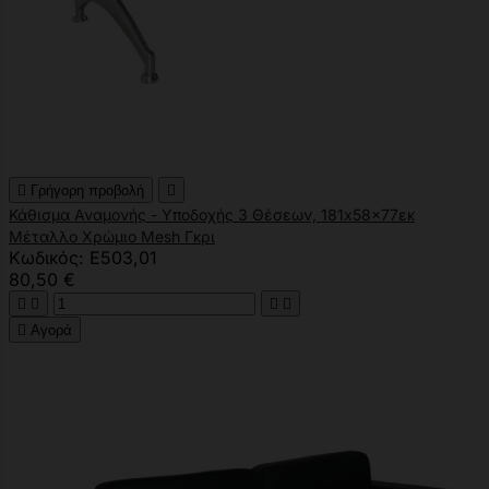

Γρήγορη προβολή

Κάθισμα Αναμονής - Υποδοχής 3 Θέσεων, 181x58x77εκ
Μέταλλο Χρώμιο Mesh Γκρι
Κωδικός: Ε503,01
80,50 €





Αγορά