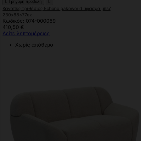

Γρήγορη προβολή

Καναπές τριθέσιος Echono pakoworld ύφασμα μπεζ
230x88x77εκ
Κωδικός: 074-000069
410,50 €
Δείτε λεπτομέρειες
Χωρίς απόθεμα