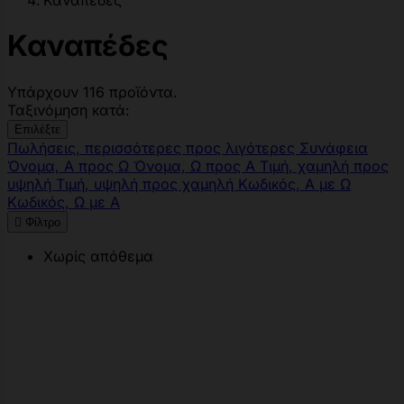
Καναπέδες
Καναπέδες
Υπάρχουν 116 προϊόντα.
Ταξινόμηση κατά:
Επιλέξτε
Πωλήσεις, περισσότερες προς λιγότερες
Συνάφεια
Όνομα, Α προς Ω
Όνομα, Ω προς Α
Τιμή, χαμηλή προς
υψηλή
Τιμή, υψηλή προς χαμηλή
Κωδικός, Α με Ω
Κωδικός, Ω με Α

Φίλτρο
Χωρίς απόθεμα