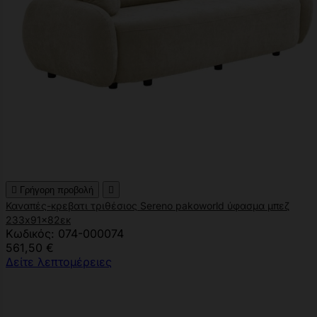

Γρήγορη προβολή

Καναπές-κρεβατι τριθέσιος Sereno pakoworld ύφασμα μπεζ
233x91x82εκ
Κωδικός: 074-000074
561,50 €
Δείτε λεπτομέρειες