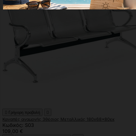

Γρήγορη προβολή

Καναπές αναμονής 3θέσιος Μεταλλικός 180x68x80εκ
Κωδικός: S03
109,00 €