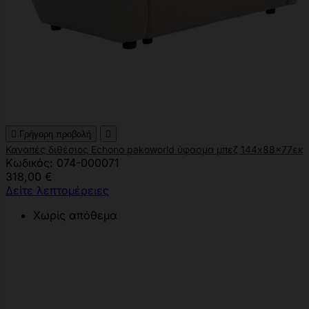

Γρήγορη προβολή

Καναπές διθέσιος Echono pakoworld ύφασμα μπεζ 144x88x77εκ
Κωδικός: 074-000071
318,00 €
Δείτε λεπτομέρειες
Χωρίς απόθεμα