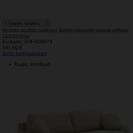

Γρήγορη προβολή

Καναπές-κρεβατι τριθέσιος Sereno pakoworld ύφασμα ανθρακί
233x91x82εκ
Κωδικός: 074-000073
561,50 €
Δείτε λεπτομέρειες
Χωρίς απόθεμα