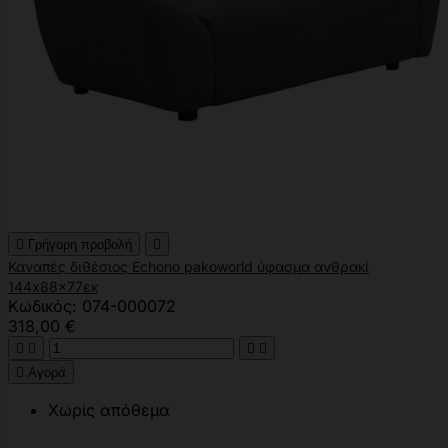

Γρήγορη προβολή

Καναπές διθέσιος Echono pakoworld ύφασμα ανθρακί
144x88x77εκ
Κωδικός: 074-000072
318,00 €





Αγορά
Χωρίς απόθεμα