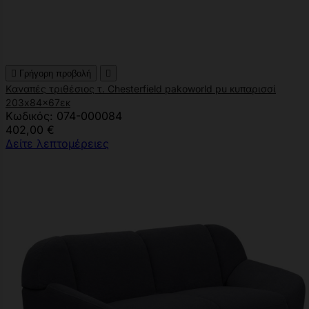

Γρήγορη προβολή

Kαναπές τριθέσιος τ. Chesterfield pakoworld pu κυπαρισσί
203x84x67εκ
Κωδικός: 074-000084
402,00 €
Δείτε λεπτομέρειες