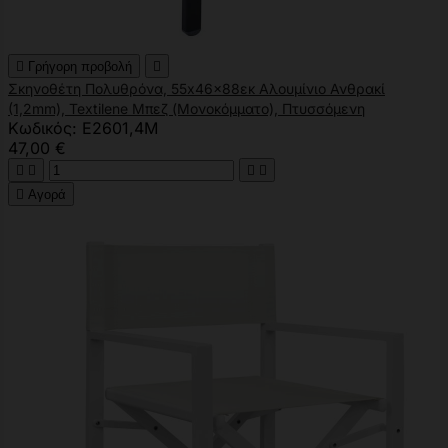

Γρήγορη προβολή

Σκηνοθέτη Πολυθρόνα, 55x46x88εκ Αλουμίνιο Ανθρακί
(1,2mm), Textilene Μπεζ (Μονοκόμματο), Πτυσσόμενη
Κωδικός: Ε2601,4Μ
47,00 €





Αγορά