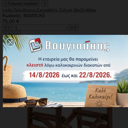

Γρήγορη προβολή

Lydia Πολυθρόνα Σκηνοθέτη Ξύλινη 58x51x86εκ
Κωδικός: 90000.KE
75,00 €





Αγορά
Χωρίς απόθεμα