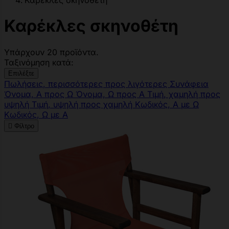
Καρέκλες σκηνοθέτη
Καρέκλες σκηνοθέτη
Υπάρχουν 20 προϊόντα.
Ταξινόμηση κατά:
Επιλέξτε
Πωλήσεις, περισσότερες προς λιγότερες
Συνάφεια
Όνομα, Α προς Ω
Όνομα, Ω προς Α
Τιμή, χαμηλή προς
υψηλή
Τιμή, υψηλή προς χαμηλή
Κωδικός, Α με Ω
Κωδικός, Ω με Α

Φίλτρο