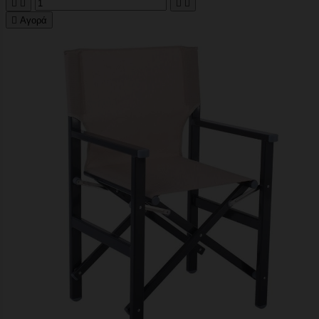





Αγορά