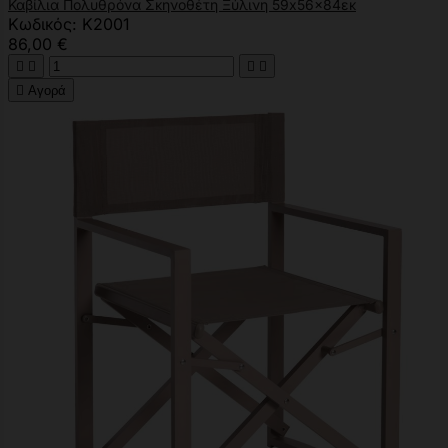
Καβίλια Πολυθρόνα Σκηνοθέτη Ξύλινη 59x56x84εκ
Κωδικός: Κ2001
86,00 €





Αγορά