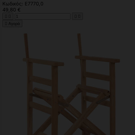
Κωδικός: Ε7770,0
49,80 €





Αγορά