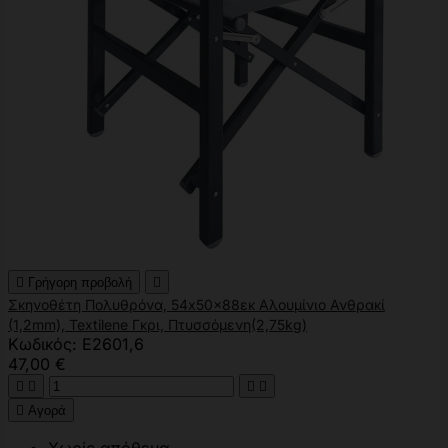

Γρήγορη προβολή

Σκηνοθέτη Πολυθρόνα, 54x50x88εκ Αλουμίνιο Ανθρακί
(1,2mm), Textilene Γκρι, Πτυσσόμενη(2,75kg)
Κωδικός: Ε2601,6
47,00 €





Αγορά
Χωρίς απόθεμα