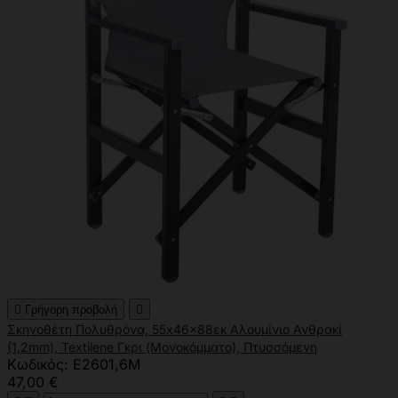

Γρήγορη προβολή

Σκηνοθέτη Πολυθρόνα, 55x46x88εκ Αλουμίνιο Ανθρακί
(1,2mm), Textilene Γκρι (Μονοκόμματο), Πτυσσόμενη
Κωδικός: Ε2601,6Μ
47,00 €