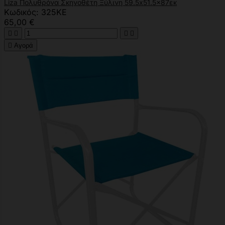
Liza Πολυθρόνα Σκηνοθέτη Ξύλινη 59.5x51.5x87εκ
Κωδικός: 325KE
65,00 €





Αγορά