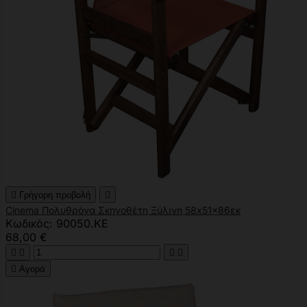

Γρήγορη προβολή

Cinema Πολυθρόνα Σκηνοθέτη Ξύλινη 58x51x86εκ
Κωδικός: 90050.KE
68,00 €





Αγορά