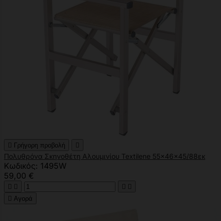

Γρήγορη προβολή

Πολυθρόνα Σκηνοθέτη Αλουμινίου Textilene 55x46x45/88εκ
Κωδικός: 1495W
59,00 €





Αγορά