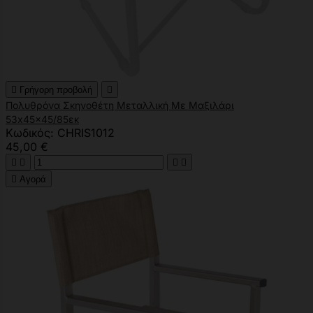

Γρήγορη προβολή

Πολυθρόνα Σκηνοθέτη Μεταλλική Με Μαξιλάρι
53x45x45/85εκ
Κωδικός: CHRIS1012
45,00 €





Αγορά