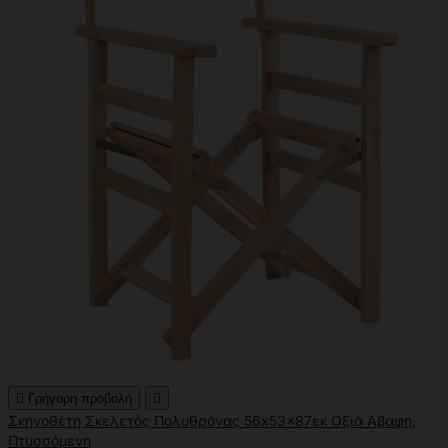

Γρήγορη προβολή

Σκηνοθέτη Σκελετός Πολυθρόνας 56x53x87εκ Οξιά Άβαφη,
Πτυσσόμενη