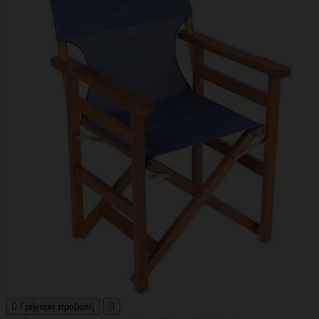

Γρήγορη προβολή
