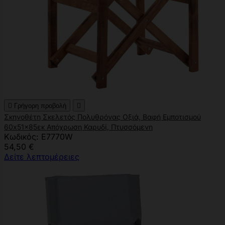

Γρήγορη προβολή

Σκηνοθέτη Σκελετός Πολυθρόνας Οξιά, Βαφή Εμποτισμού
60x51x85εκ Απόχρωση Καρυδί, Πτυσσόμενη
Κωδικός: Ε7770W
54,50 €
Δείτε λεπτομέρειες