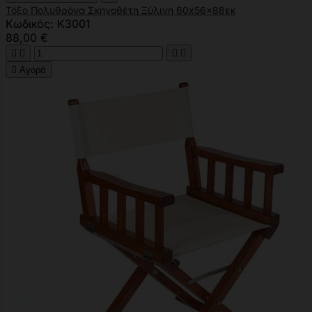
Τόξο Πολυθρόνα Σκηνοθέτη Ξύλινη 60x56x88εκ
Κωδικός: K3001
88,00 €





Αγορά