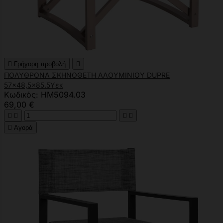

Γρήγορη προβολή

ΠΟΛΥΘΡΟΝΑ ΣΚΗΝΟΘΕΤΗ ΑΛΟΥΜΙΝΙΟΥ DUPRE
57x48,5x85.5Yεκ
Κωδικός: HM5094.03
69,00 €





Αγορά