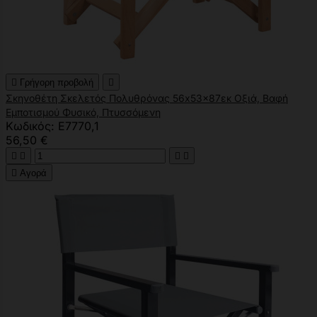

Γρήγορη προβολή

Σκηνοθέτη Σκελετός Πολυθρόνας 56x53x87εκ Οξιά, Βαφή
Εμποτισμού Φυσικό, Πτυσσόμενη
Κωδικός: Ε7770,1
56,50 €





Αγορά