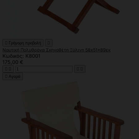

Γρήγορη προβολή

Ναυτική Πολυθρόνα Σκηνοθέτη Ξύλινη 58x51x89εκ
Κωδικός: K8001
175,00 €





Αγορά