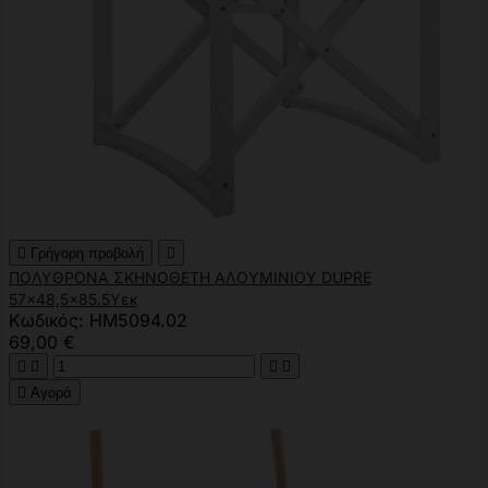

Γρήγορη προβολή

ΠΟΛΥΘΡΟΝΑ ΣΚΗΝΟΘΕΤΗ ΑΛΟΥΜΙΝΙΟΥ DUPRE
57x48,5x85.5Yεκ
Κωδικός: HM5094.02
69,00 €





Αγορά