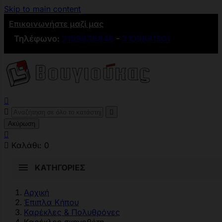
Skip to main content
Επικοινωνήστε μαζί μας
Τηλέφωνο:
2109836846
-
2109881501



Ακύρωση


Καλάθι:
0
ΚΑΤΗΓΟΡΊΕΣ
Αρχική
Έπιπλα Κήπου
Καρέκλες & Πολυθρόνες