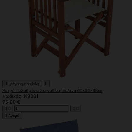

Γρήγορη προβολή

Ρετρό Πολυθρόνα Σκηνοθέτη Ξύλινη 60x56x88εκ
Κωδικός: K9001
95,00 €





Αγορά