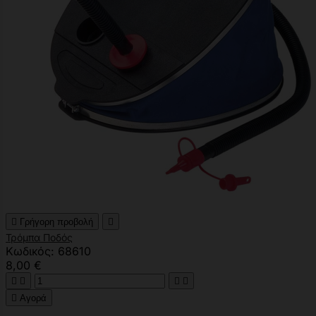

Γρήγορη προβολή

Τρόμπα Ποδός
Κωδικός: 68610
8,00 €





Αγορά