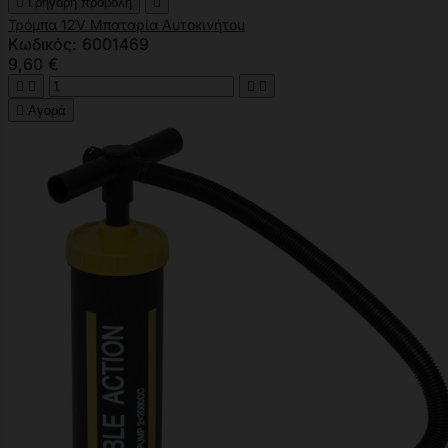

Γρήγορη προβολή

Τρόμπα 12V Μπαταρία Αυτοκινήτου
Κωδικός: 6001469
9,60 €





Αγορά