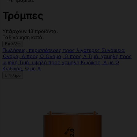
Τρόμπες
Τρόμπες
Υπάρχουν 13 προϊόντα.
Ταξινόμηση κατά:
Επιλέξτε
Πωλήσεις, περισσότερες προς λιγότερες
Συνάφεια
Όνομα, Α προς Ω
Όνομα, Ω προς Α
Τιμή, χαμηλή προς
υψηλή
Τιμή, υψηλή προς χαμηλή
Κωδικός, Α με Ω
Κωδικός, Ω με Α

Φίλτρο