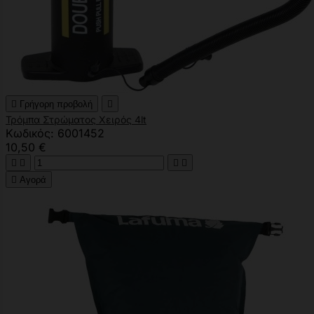

Γρήγορη προβολή

Τρόμπα Στρώματος Χειρός 4lt
Κωδικός: 6001452
10,50 €





Αγορά