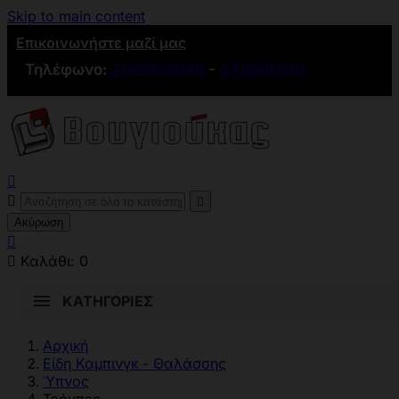
Skip to main content
Επικοινωνήστε μαζί μας
Τηλέφωνο:
2109836846
-
2109881501



Ακύρωση


Καλάθι:
0
ΚΑΤΗΓΟΡΊΕΣ
Αρχική
Είδη Καμπινγκ - Θαλάσσης
Ύπνος