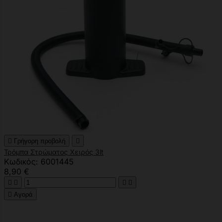

Γρήγορη προβολή

Τρόμπα Στρώματος Χειρός 3lt
Κωδικός: 6001445
8,90 €





Αγορά