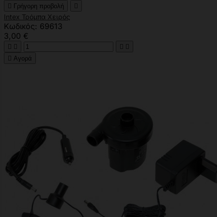

Γρήγορη προβολή

Intex Τρόμπα Χειρός
Κωδικός: 69613
3,00 €





Αγορά