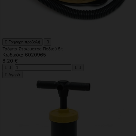

Γρήγορη προβολή

Τρόμπα Στρώματος Ποδιού 5lt
Κωδικός: 6020965
8,20 €





Αγορά