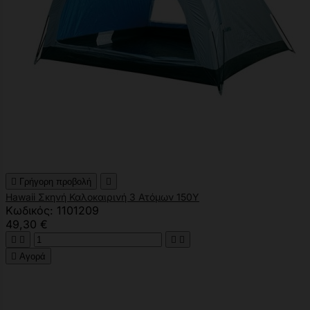

Γρήγορη προβολή

Hawaii Σκηνή Καλοκαιρινή 3 Ατόμων 150Υ
Κωδικός: 1101209
49,30 €





Αγορά