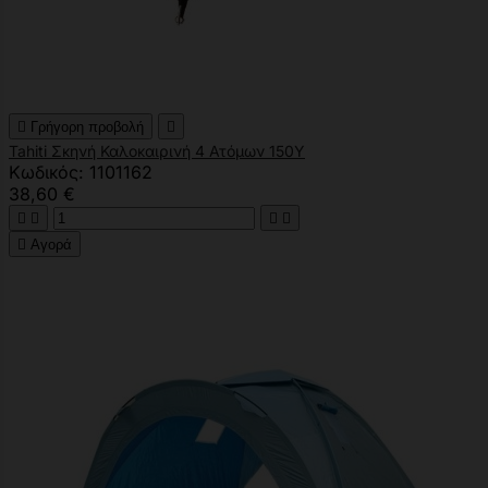

Γρήγορη προβολή

Tahiti Σκηνή Καλοκαιρινή 4 Ατόμων 150Υ
Κωδικός: 1101162
38,60 €





Αγορά