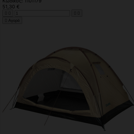
Κωδικός: 1101179
51,30 €





Αγορά