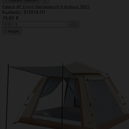

Γρήγορη προβολή

Palace 4P Σκηνή Καλοκαιρινή 4 Ατόμων 160Υ
Κωδικός: 511014.111
74,90 €





Αγορά