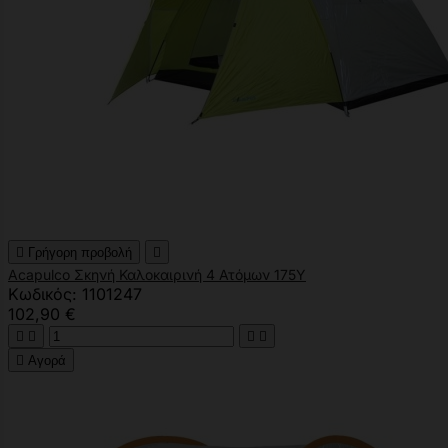

Γρήγορη προβολή

Acapulco Σκηνή Καλοκαιρινή 4 Ατόμων 175Υ
Κωδικός: 1101247
102,90 €





Αγορά