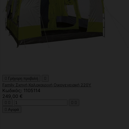

Γρήγορη προβολή

Family Σκηνή Καλοκαιρινή Οικογενειακή 220Υ
Κωδικός: 1105114
249,00 €





Αγορά