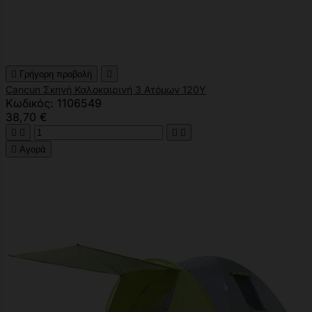

Γρήγορη προβολή

Cancun Σκηνή Καλοκαιρινή 3 Ατόμων 120Υ
Κωδικός: 1106549
38,70 €





Αγορά