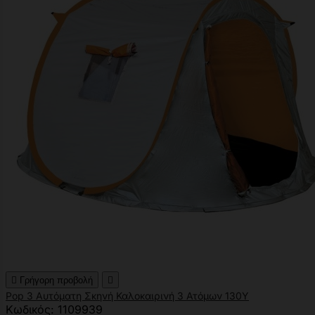

Γρήγορη προβολή

Pop 3 Αυτόματη Σκηνή Καλοκαιρινή 3 Ατόμων 130Υ
Κωδικός: 1109939