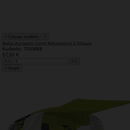

Γρήγορη προβολή

Belize Αυτόματη Σκηνή Καλοκαιρινή 3 Ατόμων
Κωδικός: 1100668
57,20 €





Αγορά