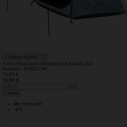

Γρήγορη προβολή

Auto X-Agon Σκηνή Καλοκαιρινή 4 Ατόμων 152Υ
Κωδικός: 513002.141
73,51 €
79,90 €





Αγορά
Με έκπτωση!
-8%