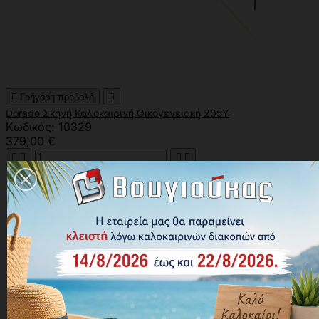

Γρήγορη προβολή

Dorado Σκηνή Καλοκαιρινή Οικογενειακή 205Υ
Κωδικός: 10329
379,00 €





Αγορά