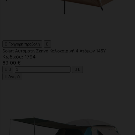

Γρήγορη προβολή

Solart Αυτόματη Σκηνή Καλοκαιρινή 4 Ατόμων 145Υ
Κωδικός: 1794
69,00 €





Αγορά