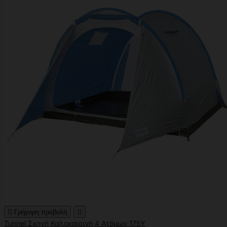

Γρήγορη προβολή

Tunnel Σκηνή Καλοκαιρινή 4 Ατόμων 175Υ