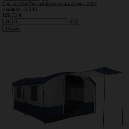
Open Air Plus Σκηνή Καλοκαιρινή 4 Ατόμων 200Υ
Κωδικός: 10336
129,00 €





Αγορά