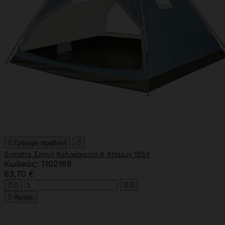

Γρήγορη προβολή

Sumatra Σκηνή Καλοκαιρινή 6 Ατόμων 185Υ
Κωδικός: 1102168
63,70 €





Αγορά