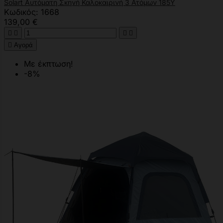
Solart Αυτόματη Σκηνή Καλοκαιρινή 3 Ατόμων 185Υ
Κωδικός: 1668
139,00 €





Αγορά
Με έκπτωση!
-8%