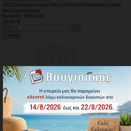
METRO Καρέκλα 43x47x88εκ Οξιά Βαφή Εμποτισμού Άσπρο
Κάθισμα Pu Μαύρο
Κωδικός: Ρ967,Ε8Τ
55,50 €





Αγορά