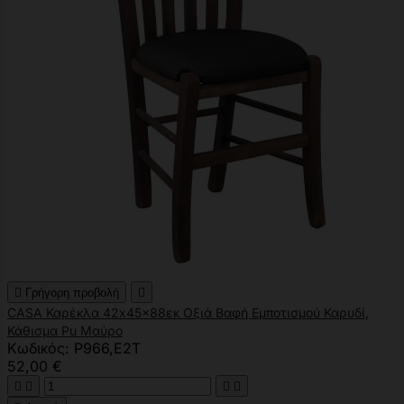

Γρήγορη προβολή

CASA Καρέκλα 42x45x88εκ Οξιά Βαφή Εμποτισμού Καρυδί,
Κάθισμα Pu Μαύρο
Κωδικός: Ρ966,Ε2Τ
52,00 €



