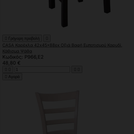

Γρήγορη προβολή

CASA Καρέκλα 42x45x88εκ Οξιά Βαφή Εμποτισμού Καρυδί,
Κάθισμα Ψάθα
Κωδικός: Ρ966,Ε2
48,80 €





Αγορά