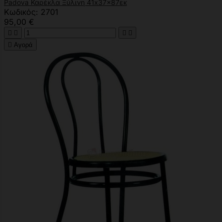
Padova Καρέκλα Ξύλινη 41x37x87εκ
Κωδικός: 2701
95,00 €





Αγορά