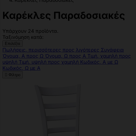
Καρέκλες Παραδοσιακές
Καρέκλες Παραδοσιακές
Υπάρχουν 24 προϊόντα.
Ταξινόμηση κατά:
Επιλέξτε
Πωλήσεις, περισσότερες προς λιγότερες
Συνάφεια
Όνομα, Α προς Ω
Όνομα, Ω προς Α
Τιμή, χαμηλή προς
υψηλή
Τιμή, υψηλή προς χαμηλή
Κωδικός, Α με Ω
Κωδικός, Ω με Α

Φίλτρο