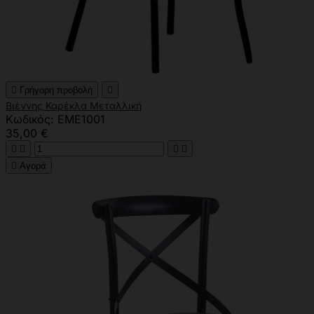

Γρήγορη προβολή

Βιέννης Καρέκλα Μεταλλική
Κωδικός: EME1001
35,00 €





Αγορά