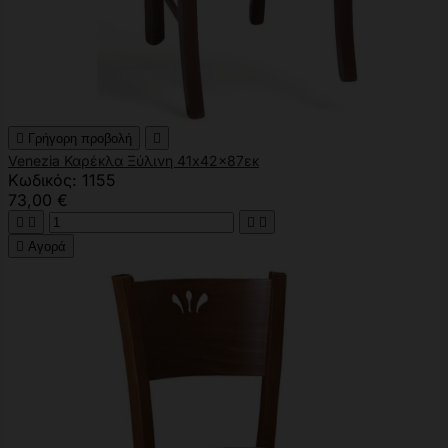

Γρήγορη προβολή

Venezia Καρέκλα Ξύλινη 41x42x87εκ
Κωδικός: 1155
73,00 €





Αγορά