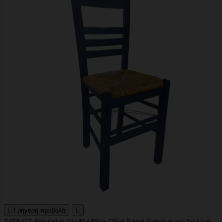

Γρήγορη προβολή

ΣΙΦΝΟΣ Καρέκλα 41x45x88εκ Οξιά Βαφή Εμποτισμού Ανιλίνη