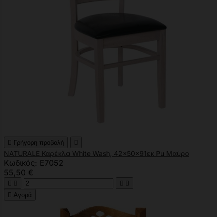

Γρήγορη προβολή

NATURALE Καρέκλα White Wash, 42x50x91εκ Pu Μαύρο
Κωδικός: Ε7052
55,50 €





Αγορά