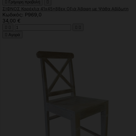

Γρήγορη προβολή

ΣΙΦΝΟΣ Καρέκλα 41x45x88εκ Οξιά Άβαφη με Ψάθα Αβίδωτη
Κωδικός: Ρ969,0
34,00 €





Αγορά