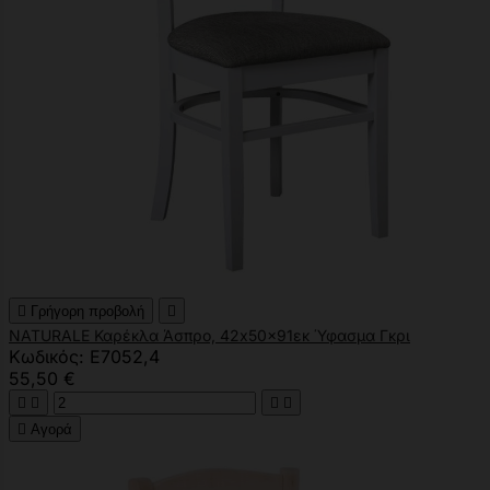

Γρήγορη προβολή

NATURALE Καρέκλα Άσπρο, 42x50x91εκ Ύφασμα Γκρι
Κωδικός: Ε7052,4
55,50 €





Αγορά