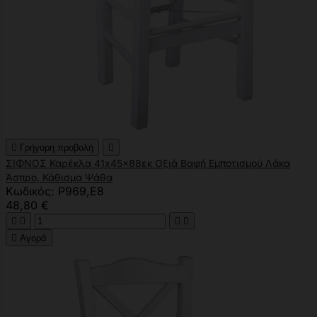

Γρήγορη προβολή

ΣΙΦΝΟΣ Καρέκλα 41x45x88εκ Οξιά Βαφή Εμποτισμού Λάκα
Άσπρο, Κάθισμα Ψάθα
Κωδικός: Ρ969,Ε8
48,80 €





Αγορά