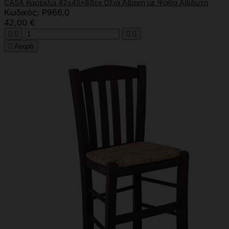
CASA Καρέκλα 42x45x88εκ Οξιά Άβαφη με Ψάθα Αβίδωτη
Κωδικός: Ρ966,0
42,00 €





Αγορά