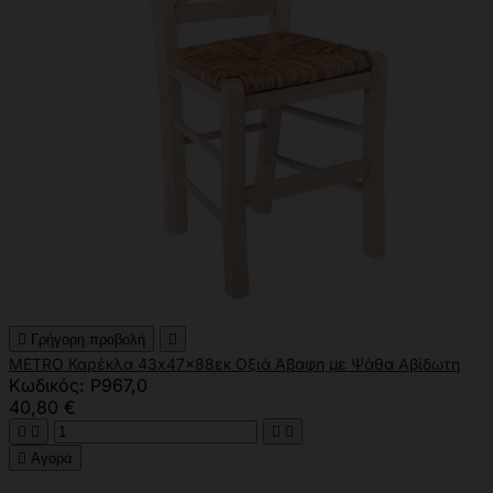

Γρήγορη προβολή

METRO Καρέκλα 43x47x88εκ Οξιά Άβαφη με Ψάθα Αβίδωτη
Κωδικός: Ρ967,0
40,80 €





Αγορά