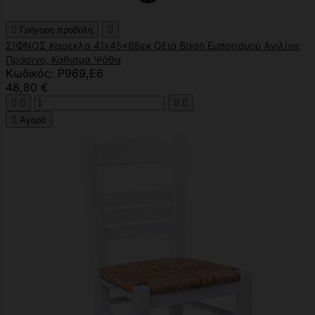

Γρήγορη προβολή

ΣΙΦΝΟΣ Καρέκλα 41x45x88εκ Οξιά Βαφή Εμποτισμού Ανιλίνη
Πράσινο, Κάθισμα Ψάθα
Κωδικός: Ρ969,Ε6
48,80 €





Αγορά