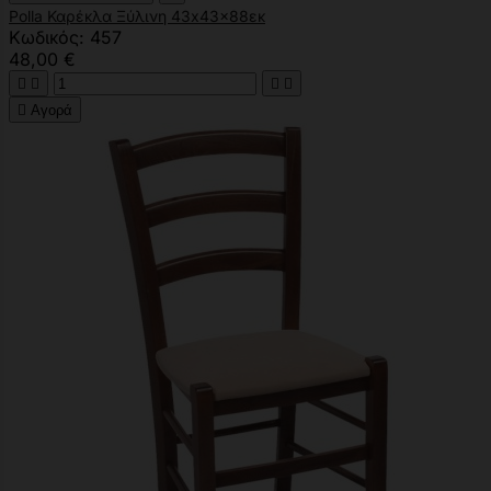
Polla Καρέκλα Ξύλινη 43x43x88εκ
Κωδικός: 457
48,00 €





Αγορά