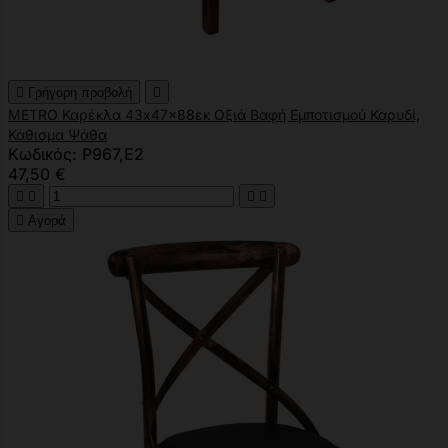

Γρήγορη προβολή

METRO Καρέκλα 43x47x88εκ Οξιά Βαφή Εμποτισμού Καρυδί,
Κάθισμα Ψάθα
Κωδικός: Ρ967,Ε2
47,50 €





Αγορά