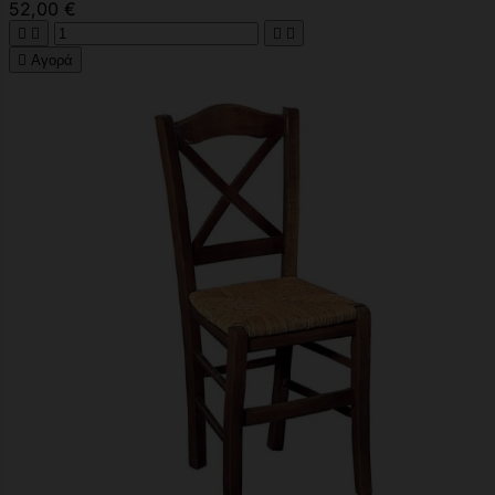
52,00 €





Αγορά