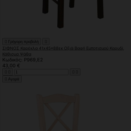

Γρήγορη προβολή

ΣΙΦΝΟΣ Καρέκλα 41x45x88εκ Οξιά Βαφή Εμποτισμού Καρυδί,
Κάθισμα Ψάθα
Κωδικός: Ρ969,Ε2
43,00 €





Αγορά