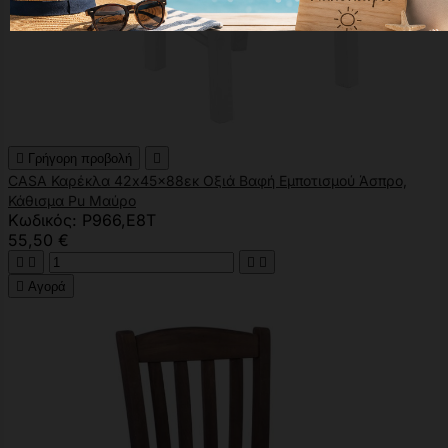

Γρήγορη προβολή

CASA Καρέκλα 42x45x88εκ Οξιά Βαφή Εμποτισμού Άσπρο,
Κάθισμα Pu Μαύρο
Κωδικός: Ρ966,Ε8Τ
55,50 €





Αγορά