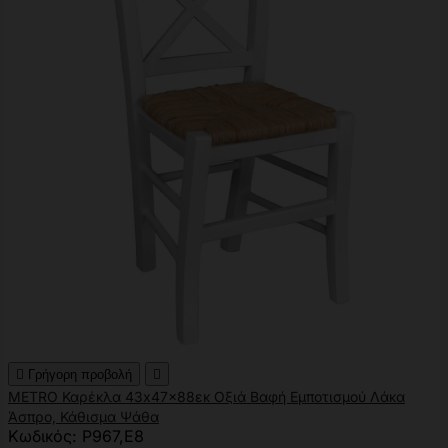

Γρήγορη προβολή

METRO Καρέκλα 43x47x88εκ Οξιά Βαφή Εμποτισμού Λάκα
Άσπρο, Κάθισμα Ψάθα
Κωδικός: Ρ967,Ε8