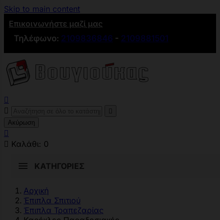
Skip to main content
Επικοινωνήστε μαζί μας
Τηλέφωνο:
2109836846
-
2109881501



Ακύρωση


Καλάθι:
0
ΚΑΤΗΓΟΡΊΕΣ
Αρχική
Έπιπλα Σπιτιού
Έπιπλα Τραπεζαρίας