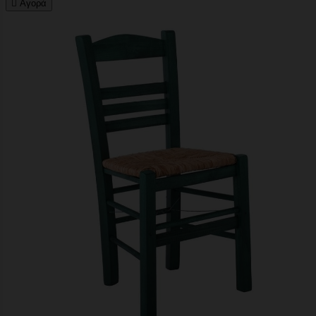

Αγορά