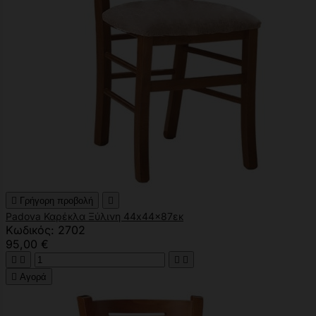

Γρήγορη προβολή

Padova Καρέκλα Ξύλινη 44x44x87εκ
Κωδικός: 2702
95,00 €





Αγορά