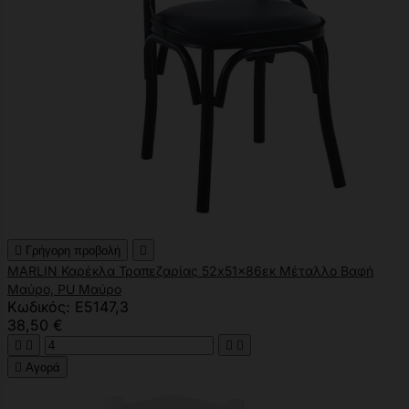

Γρήγορη προβολή

MARLIN Καρέκλα Τραπεζαρίας 52x51x86εκ Μέταλλο Βαφή
Μαύρο, PU Μαύρο
Κωδικός: Ε5147,3
38,50 €





Αγορά