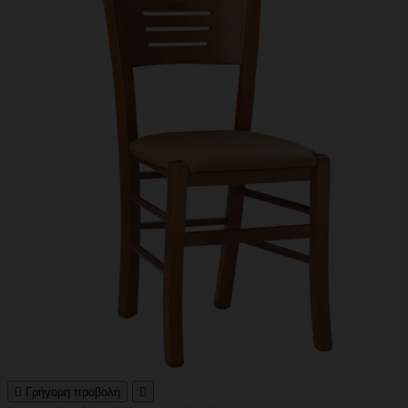

Γρήγορη προβολή
