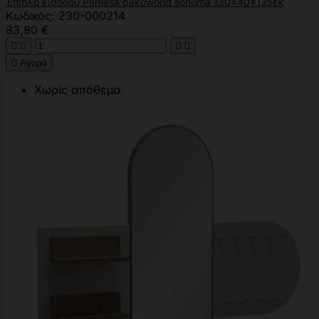
Έπιπλο εισόδου Pamesa pakoworld sonoma 130x40x135εκ
Κωδικός: 230-000214
83,80 €





Αγορά
Χωρίς απόθεμα