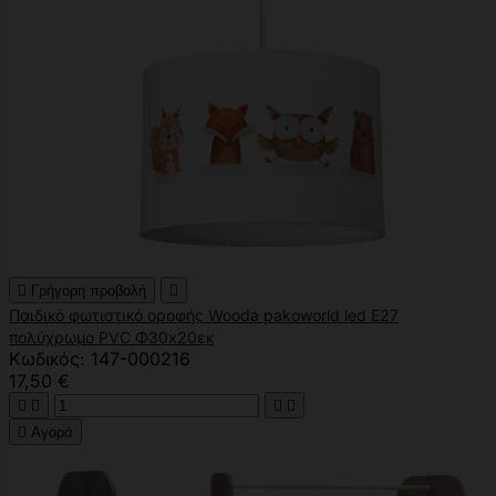

Γρήγορη προβολή

Παιδικό φωτιστικό οροφής Wooda pakoworld led E27
πολύχρωμο PVC Φ30x20εκ
Κωδικός: 147-000216
17,50 €





Αγορά