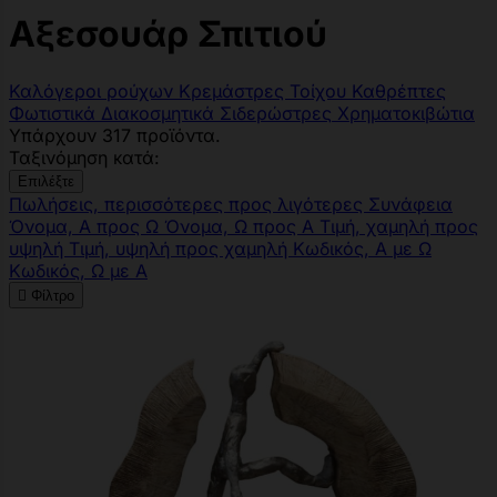
Αξεσουάρ Σπιτιού
Καλόγεροι ρούχων
Κρεμάστρες Τοίχου
Καθρέπτες
Φωτιστικά
Διακοσμητικά
Σιδερώστρες
Χρηματοκιβώτια
Υπάρχουν 317 προϊόντα.
Ταξινόμηση κατά:
Επιλέξτε
Πωλήσεις, περισσότερες προς λιγότερες
Συνάφεια
Όνομα, Α προς Ω
Όνομα, Ω προς Α
Τιμή, χαμηλή προς
υψηλή
Τιμή, υψηλή προς χαμηλή
Κωδικός, Α με Ω
Κωδικός, Ω με Α

Φίλτρο