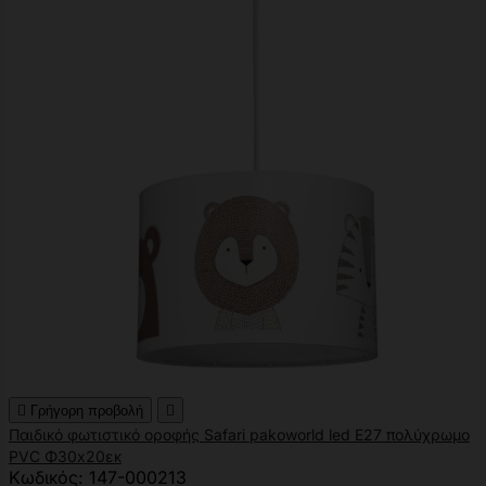

Γρήγορη προβολή

Παιδικό φωτιστικό οροφής Safari pakoworld led E27 πολύχρωμο
PVC Φ30x20εκ
Κωδικός: 147-000213