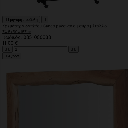

Γρήγορη προβολή

Κρεμάστρα δαπέδου Ganco pakoworld μαύρο μέταλλο
74.5x39x157εκ
Κωδικός: 085-000038
11,00 €





Αγορά