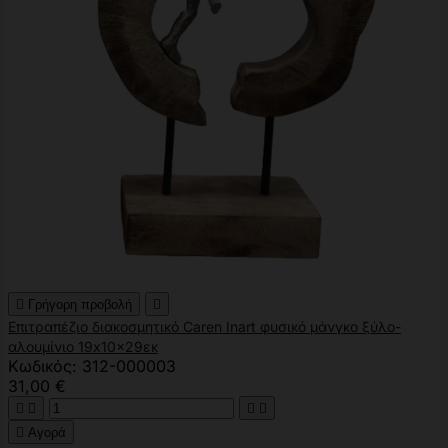

Γρήγορη προβολή

Επιτραπέζιο διακοσμητικό Caren Inart φυσικό μάνγκο ξύλο-
αλουμίνιο 19x10x29εκ
Κωδικός: 312-000003
31,00 €





Αγορά