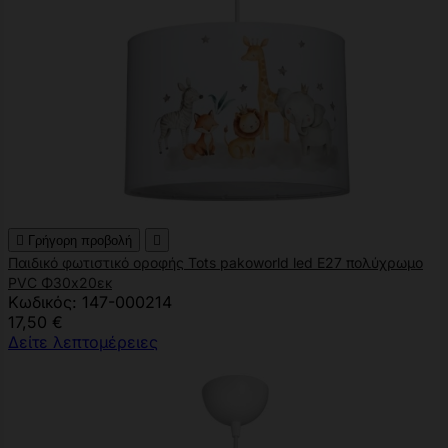

Γρήγορη προβολή

Παιδικό φωτιστικό οροφής Tots pakoworld led E27 πολύχρωμο
PVC Φ30x20εκ
Κωδικός: 147-000214
17,50 €
Δείτε λεπτομέρειες