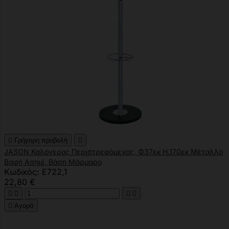

Γρήγορη προβολή

JASON Καλόγερος Περιστρεφόμενος, Φ37εκ H.170εκ Μέταλλο
Βαφή Ασημί, Βάση Μάρμαρο
Κωδικός: Ε722,1
22,80 €





Αγορά