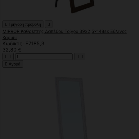

Γρήγορη προβολή

MIRROR Καθρέπτης Δαπέδου Τοίχου 39x2,5x148εκ Ξύλινος
Καρυδί
Κωδικός: Ε7185,3
32,80 €





Αγορά