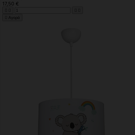
17,50 €





Αγορά