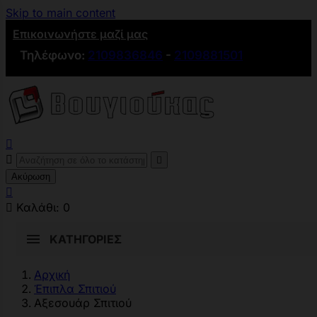
Skip to main content
Επικοινωνήστε μαζί μας
Τηλέφωνο:
2109836846
-
2109881501



Ακύρωση


Καλάθι:
0
ΚΑΤΗΓΟΡΊΕΣ
Αρχική
Έπιπλα Σπιτιού
Αξεσουάρ Σπιτιού