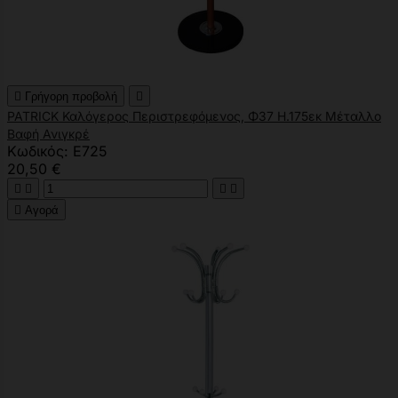

Γρήγορη προβολή

PATRICK Καλόγερος Περιστρεφόμενος, Φ37 H.175εκ Μέταλλο
Βαφή Ανιγκρέ
Κωδικός: Ε725
20,50 €





Αγορά