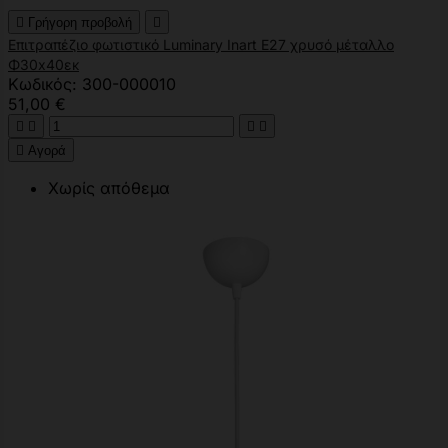

Γρήγορη προβολή

Επιτραπέζιο φωτιστικό Luminary Inart Ε27 χρυσό μέταλλο
Φ30x40εκ
Κωδικός: 300-000010
51,00 €





Αγορά
Χωρίς απόθεμα