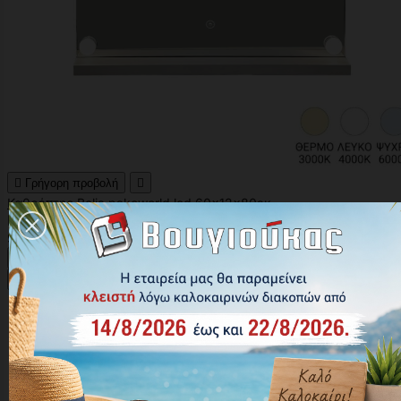

Γρήγορη προβολή

Καθρέπτης Belia pakoworld led 60x12x80εκ
Κωδικός: 298-000057
93,80 €





Αγορά