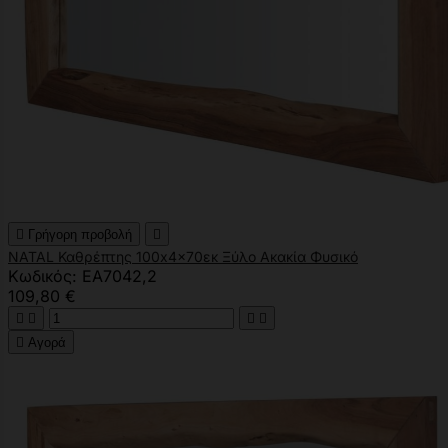

Γρήγορη προβολή

NATAL Καθρέπτης 100x4x70εκ Ξύλο Ακακία Φυσικό
Κωδικός: ΕΑ7042,2
109,80 €





Αγορά