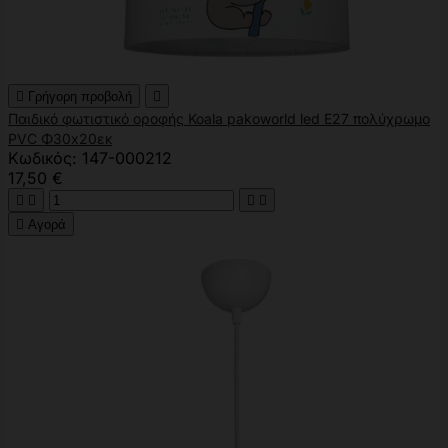

Γρήγορη προβολή

Παιδικό φωτιστικό οροφής Koala pakoworld led E27 πολύχρωμο
PVC Φ30x20εκ
Κωδικός: 147-000212
17,50 €





Αγορά