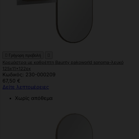

Γρήγορη προβολή

Κρεμάστρα με καθρέπτη Baunty pakoworld sonoma-λευκό
125x11x122εκ
Κωδικός: 230-000209
67,50 €
Δείτε λεπτομέρειες
Χωρίς απόθεμα