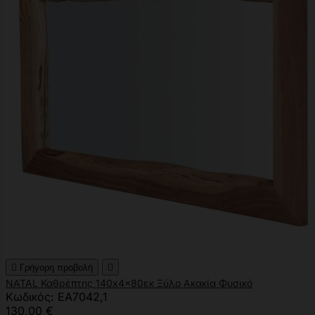

Γρήγορη προβολή

NATAL Καθρέπτης 140x4x80εκ Ξύλο Ακακία Φυσικό
Κωδικός: ΕΑ7042,1
130,00 €