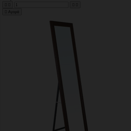





Αγορά