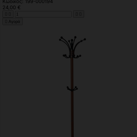
Κωδικός: 199-000194
24,00 €





Αγορά