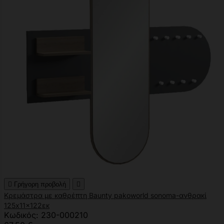

Γρήγορη προβολή

Κρεμάστρα με καθρέπτη Baunty pakoworld sonoma-ανθρακί
125x11x122εκ
Κωδικός: 230-000210