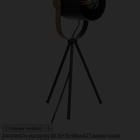

Γρήγορη προβολή

Επιτραπέζιο φωτιστικό Bil 18x16x45εκ Ε27 μαύρο-χρυσό