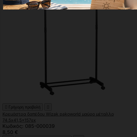

Γρήγορη προβολή

Κρεμάστρα δαπέδου Wizak pakoworld μαύρο μέταλλο
74.5x41,5x157εκ
Κωδικός: 085-000039
8,50 €