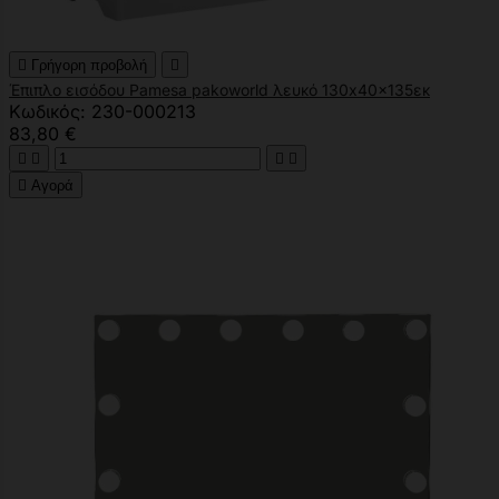

Γρήγορη προβολή

Έπιπλο εισόδου Pamesa pakoworld λευκό 130x40x135εκ
Κωδικός: 230-000213
83,80 €





Αγορά