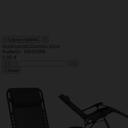

Γρήγορη προβολή

Ανταλλακτικό Ελατήριο 40cm
Κωδικός: 15632999
0,90 €





Αγορά