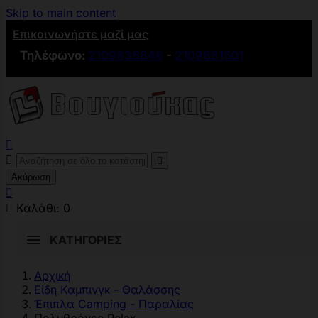
Skip to main content
Επικοινωνήστε μαζί μας
Τηλέφωνο:
2109836846
-
2109881501



Ακύρωση


Καλάθι:
0
ΚΑΤΗΓΟΡΊΕΣ
Αρχική
Είδη Καμπινγκ - Θαλάσσης
Έπιπλα Camping - Παραλίας