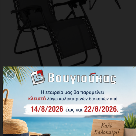

Γρήγορη προβολή

SUPER RELAX Πολυθρόνα με Υποπόδιο, 165x65x112εκ Μέταλλο
Βαφή Μαύρο, Textilene Γκρι
Κωδικός: Ε618
43,00 €





Αγορά