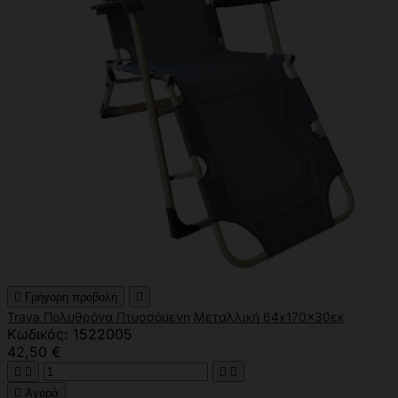

Γρήγορη προβολή

Traya Πολυθρόνα Πτυσσόμενη Μεταλλική 64x170x30εκ
Κωδικός: 1522005
42,50 €





Αγορά