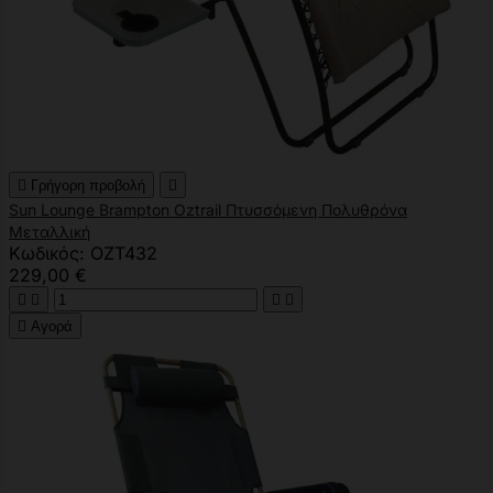

Γρήγορη προβολή

Sun Lounge Brampton Oztrail Πτυσσόμενη Πολυθρόνα
Μεταλλική
Κωδικός: OZT432
229,00 €





Αγορά