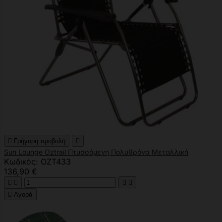

Γρήγορη προβολή

Sun Lounge Oztrail Πτυσσόμενη Πολυθρόνα Μεταλλική
Κωδικός: OZT433
136,90 €





Αγορά