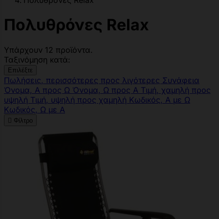
Πολυθρόνες Relax
Πολυθρόνες Relax
Υπάρχουν 12 προϊόντα.
Ταξινόμηση κατά:
Επιλέξτε
Πωλήσεις, περισσότερες προς λιγότερες
Συνάφεια
Όνομα, Α προς Ω
Όνομα, Ω προς Α
Τιμή, χαμηλή προς
υψηλή
Τιμή, υψηλή προς χαμηλή
Κωδικός, Α με Ω
Κωδικός, Ω με Α

Φίλτρο