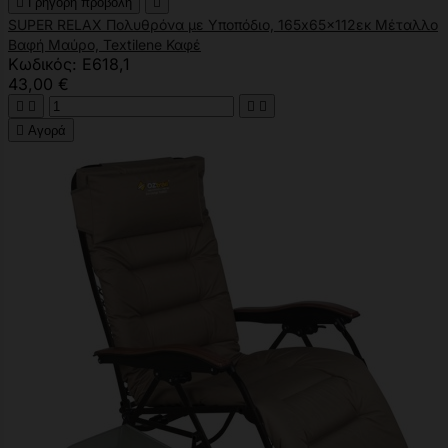

Γρήγορη προβολή

SUPER RELAX Πολυθρόνα με Υποπόδιο, 165x65x112εκ Μέταλλο
Βαφή Μαύρο, Textilene Καφέ
Κωδικός: Ε618,1
43,00 €





Αγορά