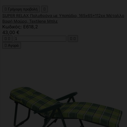

Γρήγορη προβολή

SUPER RELAX Πολυθρόνα με Υποπόδιο, 165x65x112εκ Μέταλλο
Βαφή Μαύρο, Textilene Μπλε
Κωδικός: Ε618,2
43,00 €





Αγορά