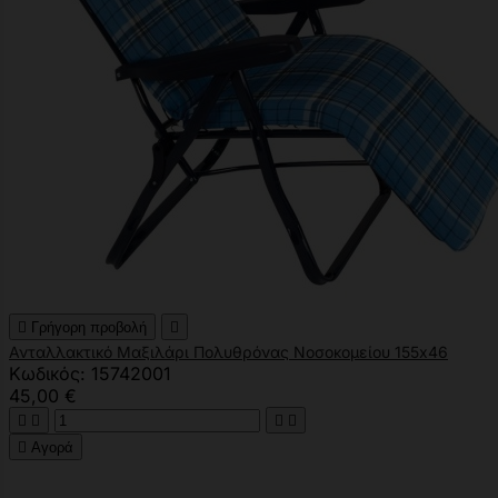

Γρήγορη προβολή

Ανταλλακτικό Mαξιλάρι Πολυθρόνας Νοσοκομείου 155x46
Κωδικός: 15742001
45,00 €





Αγορά