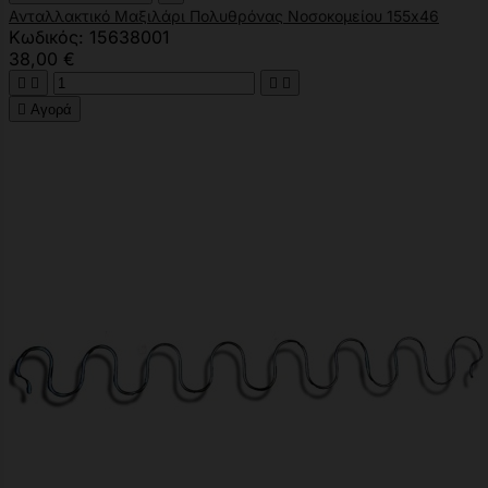
Ανταλλακτικό Mαξιλάρι Πολυθρόνας Νοσοκομείου 155x46
Κωδικός: 15638001
38,00 €





Αγορά