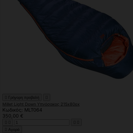

Γρήγορη προβολή

Millet Light Down Υπνόσακος 215x80εκ
Κωδικός: MLT064
350,00 €





Αγορά