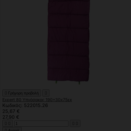

Γρήγορη προβολή

Expert 80 Υπνόσακος 190+30x75εκ
Κωδικός: 522015.26
25,67 €
27,90 €





Αγορά