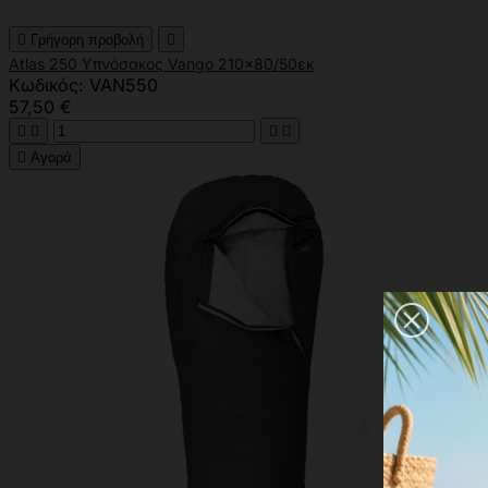

Γρήγορη προβολή

Atlas 250 Υπνόσακος Vango 210x80/50εκ
Κωδικός: VAN550
57,50 €





Αγορά