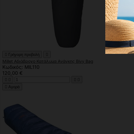

Γρήγορη προβολή

Millet Αδιάβροχο Κατάλυμα Ανάγκης Bivy Bag
Κωδικός: MIL110
120,00 €





Αγορά