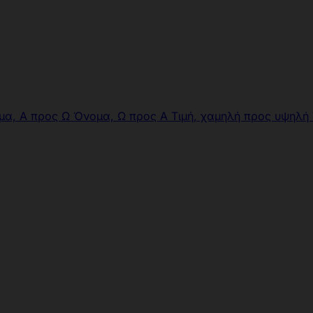
μα, Α προς Ω
Όνομα, Ω προς Α
Τιμή, χαμηλή προς υψηλή