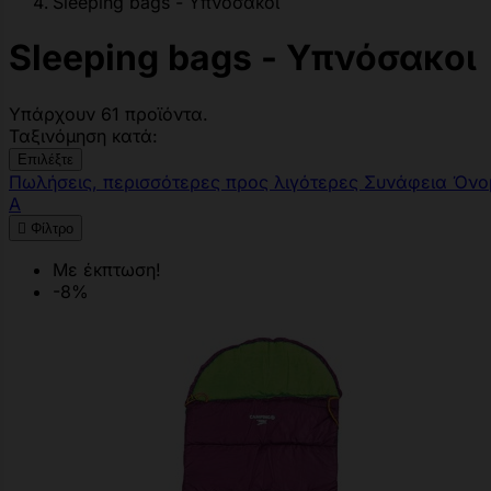
Sleeping bags - Υπνόσακοι
Sleeping bags - Υπνόσακοι
Υπάρχουν 61 προϊόντα.
Ταξινόμηση κατά:
Επιλέξτε
Πωλήσεις, περισσότερες προς λιγότερες
Συνάφεια
Όνο
Α

Φίλτρο
Με έκπτωση!
-8%