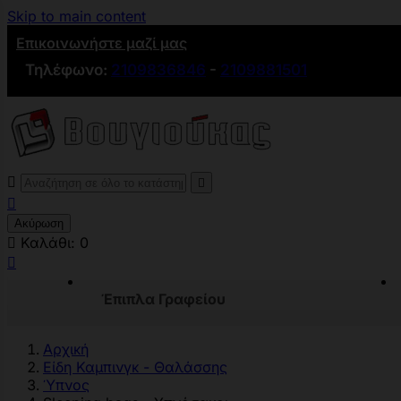
Skip to main content
Επικοινωνήστε μαζί μας
Τηλέφωνο:
2109836846
-
2109881501



Ακύρωση

Καλάθι:
0

Έπιπλα Γραφείου
Αρχική
Είδη Καμπινγκ - Θαλάσσης
Ύπνος