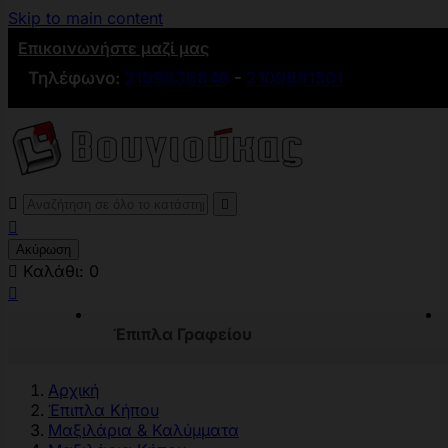
Skip to main content
Επικοινωνήστε μαζί μας
Τηλέφωνο:
2109836846
-
2109881501



Ακύρωση

Καλάθι:
0

Έπιπλα Γραφείου
Αρχική
Έπιπλα Κήπου
Μαξιλάρια & Καλύμματα