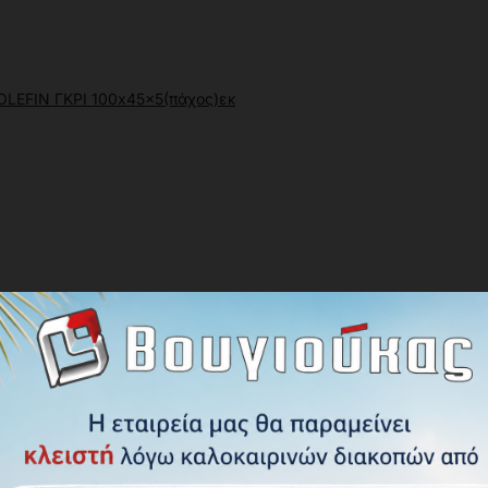
EFIN ΓΚΡΙ 100x45x5(πάχος)εκ