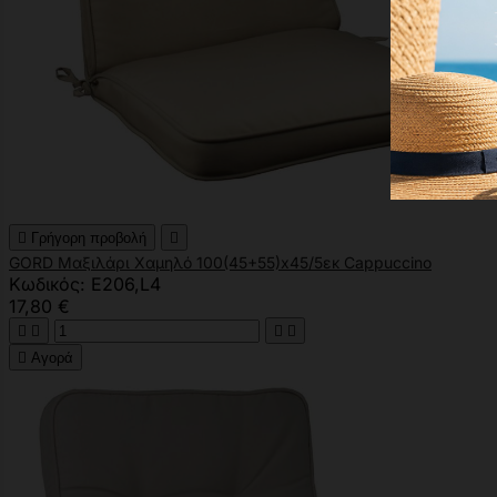

Γρήγορη προβολή

GORD Μαξιλάρι Χαμηλό 100(45+55)x45/5εκ Cappuccino
Κωδικός: Ε206,L4
17,80 €





Αγορά