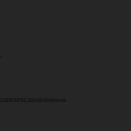
LEFIN ΜΠΕΖ 100x45x5(πάχος)εκ