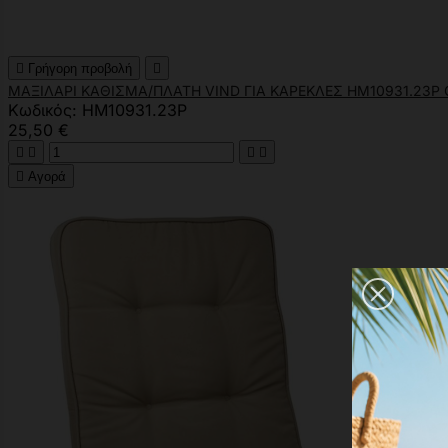

Γρήγορη προβολή

ΜΑΞΙΛΑΡΙ ΚΑΘΙΣΜΑ/ΠΛΑΤΗ VIND ΓΙΑ ΚΑΡΕΚΛΕΣ HM10931.23P OL
Κωδικός: HM10931.23P
25,50 €





Αγορά