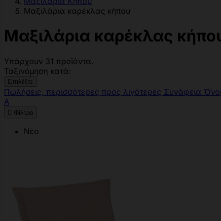
Μαξιλάρια Κήπου
Μαξιλάρια καρέκλας κήπου
Μαξιλάρια καρέκλας κήπο
Υπάρχουν 31 προϊόντα.
Ταξινόμηση κατά:
Επιλέξτε
Πωλήσεις, περισσότερες προς λιγότερες
Συνάφεια
Όνο
Α

Φίλτρο
Νέο