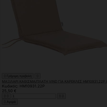

Γρήγορη προβολή

ΜΑΞΙΛΑΡΙ ΚΑΘΙΣΜΑ/ΠΛΑΤΗ VIND ΓΙΑ ΚΑΡΕΚΛΕΣ HM10931.22P O
Κωδικός: HM10931.22P
25,50 €





Αγορά