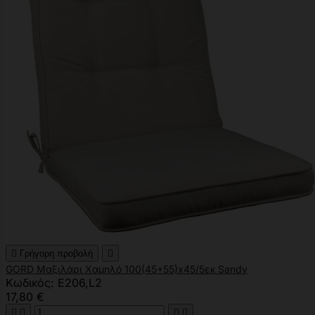

Γρήγορη προβολή

GORD Μαξιλάρι Χαμηλό 100(45+55)x45/5εκ Sandy
Κωδικός: Ε206,L2
17,80 €



