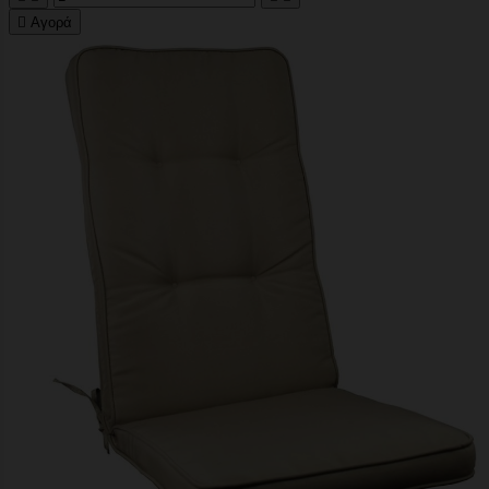

Αγορά