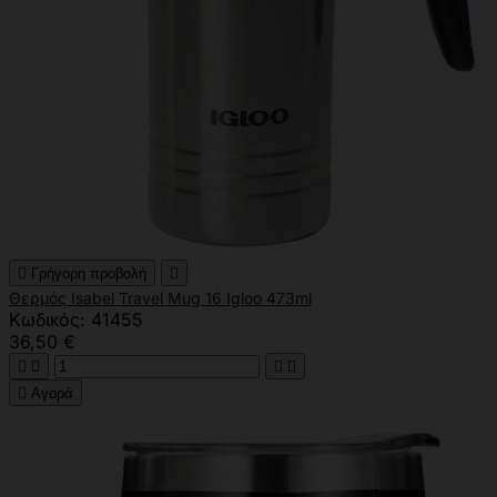

Γρήγορη προβολή

Θερμός Isabel Travel Mug 16 Igloo 473ml
Κωδικός: 41455
36,50 €





Αγορά