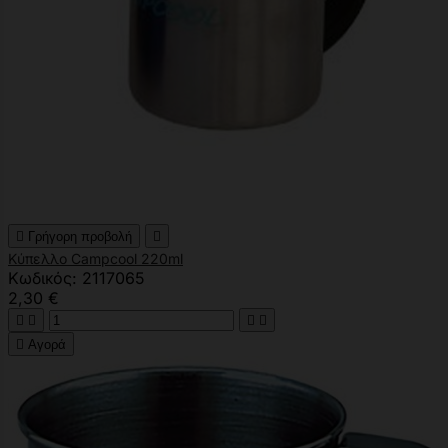

Γρήγορη προβολή

Κύπελλο Campcool 220ml
Κωδικός: 2117065
2,30 €





Αγορά