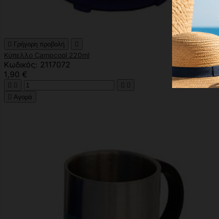

Γρήγορη προβολή

Κύπελλο Campcool 220ml
Κωδικός: 2117072
1,90 €





Αγορά