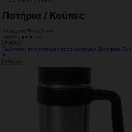
Ποτήρια / Κούπες
Ποτήρια / Κούπες
Υπάρχουν 11 προϊόντα.
Ταξινόμηση κατά:
Επιλέξτε
Πωλήσεις, περισσότερες προς λιγότερες
Συνάφεια
Όνο
Α

Φίλτρο