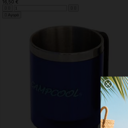
16,50 €





Αγορά