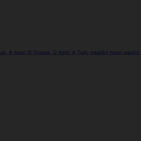
μα, Α προς Ω
Όνομα, Ω προς Α
Τιμή, χαμηλή προς υψηλή