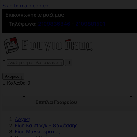
Skip to main content
Επικοινωνήστε μαζί μας
Τηλέφωνο:
2109836846
-
2109881501



Ακύρωση

Καλάθι:
0

Έπιπλα Γραφείου
Αρχική
Είδη Καμπινγκ - Θαλάσσης
Είδη Μαγειρέματος