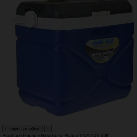

Γρήγορη προβολή

Prudence Pinnacle Ηλεκτρικό Ψυγείο 12V/220V 30lt