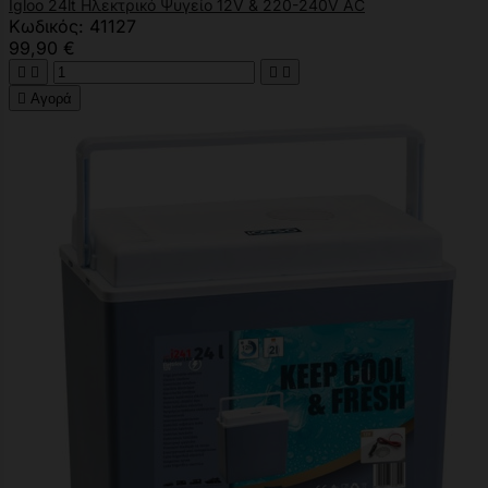
Igloo 24lt Ηλεκτρικό Ψυγείο 12V & 220-240V AC
Κωδικός: 41127
99,90 €





Αγορά