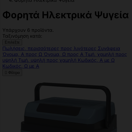
Φορητά Ηλεκτρικά Ψυγεία
Φορητά Ηλεκτρικά Ψυγεία
Υπάρχουν 6 προϊόντα.
Ταξινόμηση κατά:
Επιλέξτε
Πωλήσεις, περισσότερες προς λιγότερες
Συνάφεια
Όνομα, Α προς Ω
Όνομα, Ω προς Α
Τιμή, χαμηλή προς
υψηλή
Τιμή, υψηλή προς χαμηλή
Κωδικός, Α με Ω
Κωδικός, Ω με Α

Φίλτρο