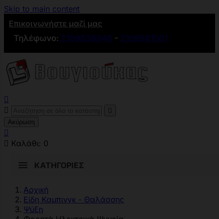
Skip to main content
Επικοινωνήστε μαζί μας
Τηλέφωνο:
2109836846
-
2109881501



Ακύρωση


Καλάθι:
0
ΚΑΤΗΓΟΡΊΕΣ
Αρχική
Είδη Καμπινγκ - Θαλάσσης
Ψύξη