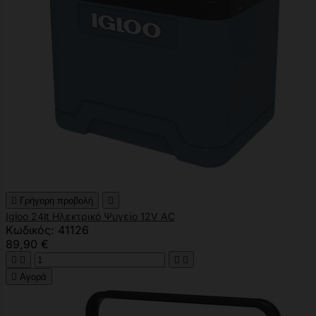

Γρήγορη προβολή

Igloo 24lt Ηλεκτρικό Ψυγείο 12V AC
Κωδικός: 41126
89,90 €





Αγορά