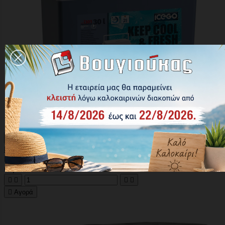

Γρήγορη προβολή

Ηλεκτρικό Ψυγείο Αυτοκινήτου 12V 30lt
Κωδικός: 1973538
61,10 €





Αγορά