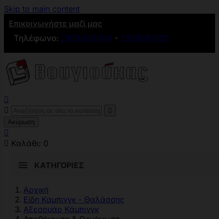
Skip to main content
Επικοινωνήστε μαζί μας
Τηλέφωνο:
2109836846
-
2109881501



Ακύρωση


Καλάθι:
0
ΚΑΤΗΓΟΡΊΕΣ
Αρχική
Είδη Καμπινγκ - Θαλάσσης
Αξεσουάρ Κάμπινγκ