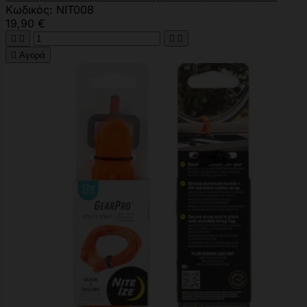
Κωδικός: NIT008
19,90 €





Αγορά