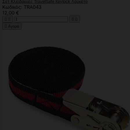
Σετ Κλειδαριές TravelSafe Keylock Λουκέτο
Κωδικός: TRA043
12,00 €





Αγορά