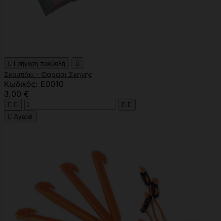

Γρήγορη προβολή

Σκουπάκι - Φαράσι Σκηνής
Κωδικός: E0010
3,00 €





Αγορά