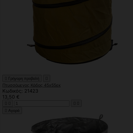

Γρήγορη προβολή

Πτυσσόμενος Κάδος 45x55εκ
Κωδικός: 21423
13,50 €





Αγορά