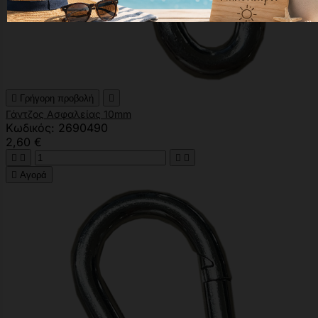

Γρήγορη προβολή

Γάντζος Ασφαλείας 10mm
Κωδικός: 2690490
2,60 €





Αγορά