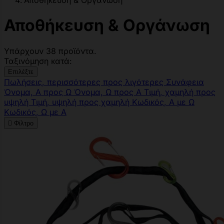
Αποθήκευση & Οργάνωση
Αποθήκευση & Οργάνωση
Υπάρχουν 38 προϊόντα.
Ταξινόμηση κατά:
Επιλέξτε
Πωλήσεις, περισσότερες προς λιγότερες
Συνάφεια
Όνομα, Α προς Ω
Όνομα, Ω προς Α
Τιμή, χαμηλή προς
υψηλή
Τιμή, υψηλή προς χαμηλή
Κωδικός, Α με Ω
Κωδικός, Ω με Α

Φίλτρο