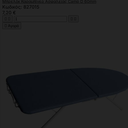
Μπρελόκ Καραμπίνερ Aσφαλείας Camp D 60mm
Κωδικός: 827015
7,20 €





Αγορά