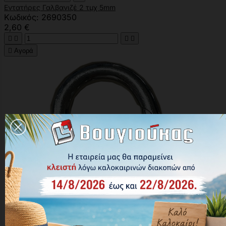
Εντατήρες Γαλβανιζέ 2 τμχ 5mm
Κωδικός: 2690350
2,60 €





Αγορά