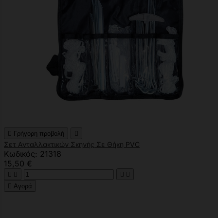

Γρήγορη προβολή

Σετ Ανταλλακτικών Σκηνής Σε Θήκη PVC
Κωδικός: 21318
15,50 €





Αγορά