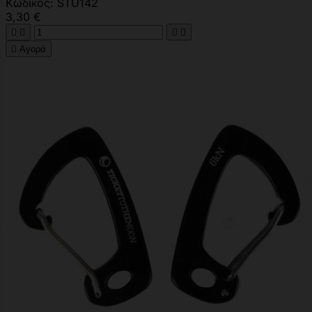
Κωδικός: STU142
3,30 €





Αγορά