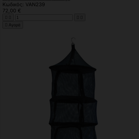
Κωδικός: VAN239
72,00 €





Αγορά