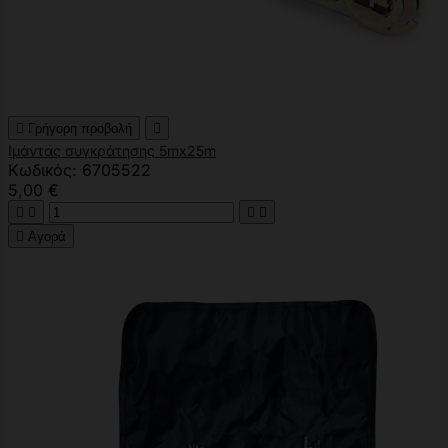

Γρήγορη προβολή

Ιμάντας συγκράτησης 5mx25m
Κωδικός: 6705522
5,00 €





Αγορά