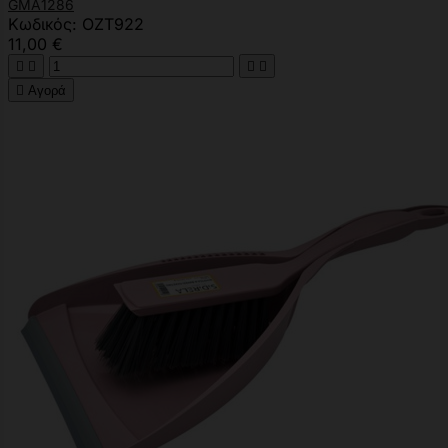
GMA1286
Κωδικός: OZT922
11,00 €





Αγορά