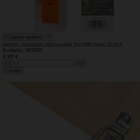

Γρήγορη προβολή

Ιμάντας Πρόσδεσης Nite Ize Gear Pro Utility Strap 30.5cm
Κωδικός: NIT002
8,90 €





Αγορά