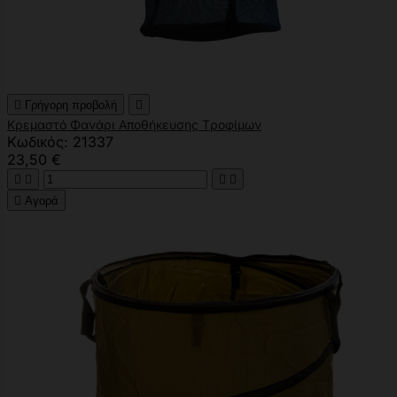

Γρήγορη προβολή

Κρεμαστό Φανάρι Αποθήκευσης Tροφίμων
Κωδικός: 21337
23,50 €





Αγορά