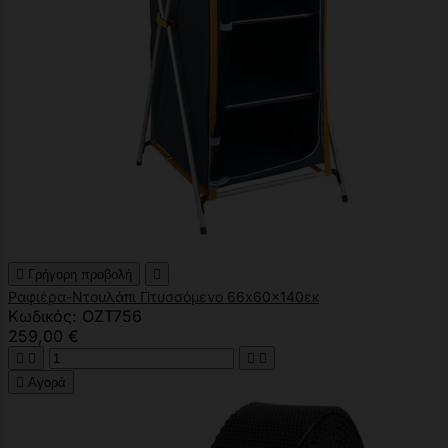

Γρήγορη προβολή

Ραφιέρα-Ντουλάπι Πτυσσόμενο 66x60x140εκ
Κωδικός: OZT756
259,00 €





Αγορά