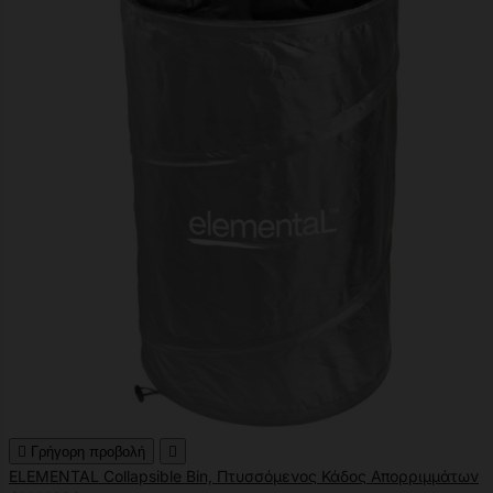

Γρήγορη προβολή

ELEMENTAL Collapsible Bin, Πτυσσόμενος Κάδος Απορριμμάτων