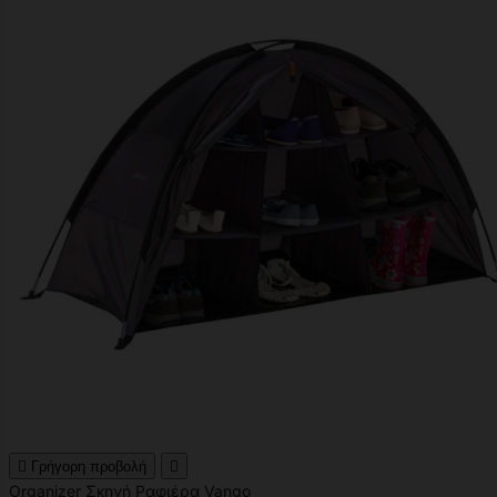

Γρήγορη προβολή

Organizer Σκηνή Ραφιέρα Vango