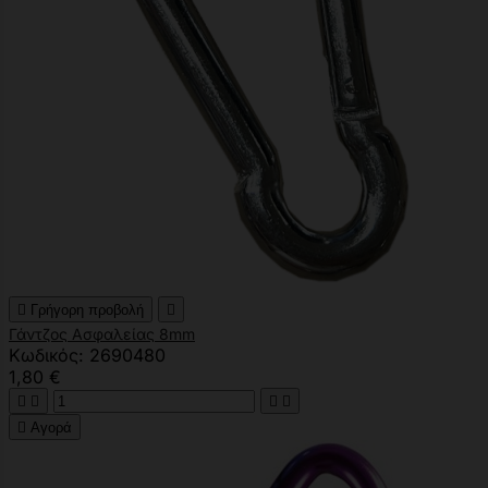

Γρήγορη προβολή

Γάντζος Ασφαλείας 8mm
Κωδικός: 2690480
1,80 €





Αγορά