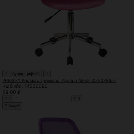

Γρήγορη προβολή

PRESLEY Καρέκλα Γραφείου Ύφασμα Mesh 50x50x96εκ
Κωδικός: 14230090
29,00 €





Αγορά