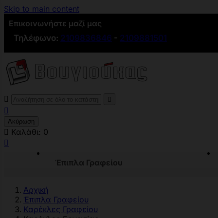
Skip to main content
Επικοινωνήστε μαζί μας
Τηλέφωνο:
2109836846
-
2109881501



Ακύρωση

Καλάθι:
0

Έπιπλα Γραφείου
Αρχική
Έπιπλα Γραφείου
Καρέκλες Γραφείου