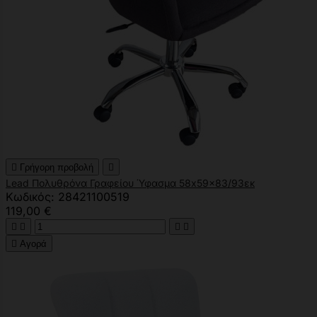

Γρήγορη προβολή

Lead Πολυθρόνα Γραφείου Ύφασμα 58x59x83/93εκ
Κωδικός: 28421100519
119,00 €





Αγορά