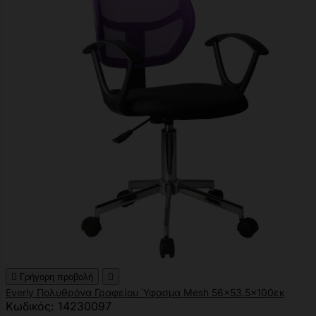

Γρήγορη προβολή

Everly Πολυθρόνα Γραφείου Ύφασμα Mesh 56x53.5x100εκ
Κωδικός: 14230097