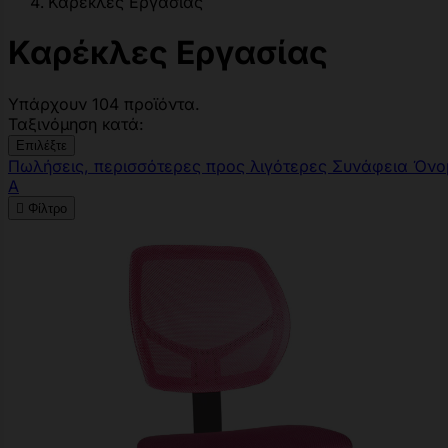
Καρέκλες Εργασίας
Καρέκλες Εργασίας
Υπάρχουν 104 προϊόντα.
Ταξινόμηση κατά:
Επιλέξτε
Πωλήσεις, περισσότερες προς λιγότερες
Συνάφεια
Όνο
Α

Φίλτρο