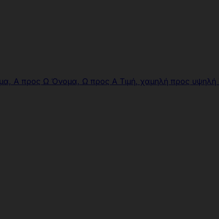
μα, Α προς Ω
Όνομα, Ω προς Α
Τιμή, χαμηλή προς υψηλή