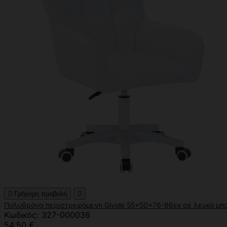

Γρήγορη προβολή

Πολυθρόνα περιστρεφόμενη Givole 55x50x76-86εκ σε λευκό μπ
Κωδικός: 327-000036
54,50 €