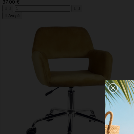
37,00 €





Αγορά