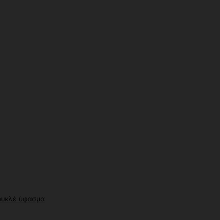
ουκλέ ύφασμα