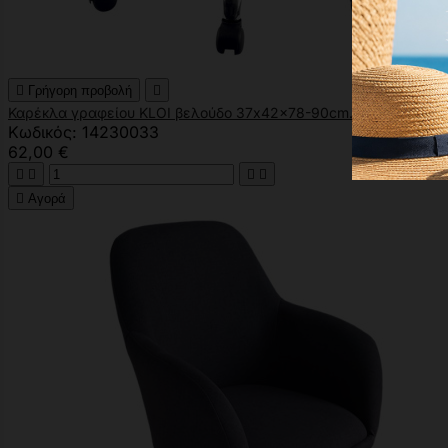

Γρήγορη προβολή

Καρέκλα γραφείου KLOI βελούδο 37x42x78-90cm.
Κωδικός: 14230033
62,00 €





Αγορά