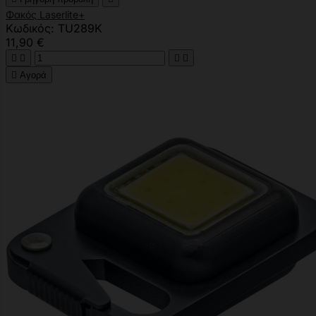
Φακός Laserlite+
Κωδικός: TU289K
11,90 €





Αγορά