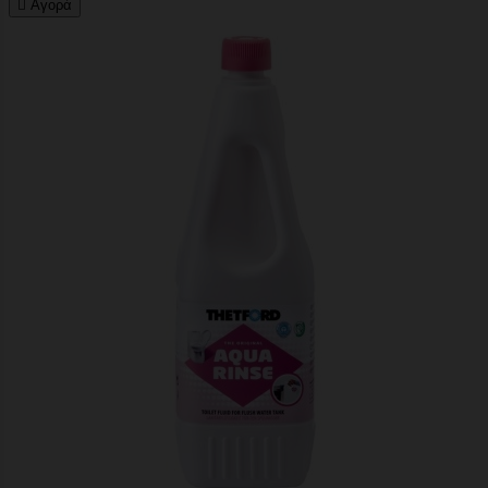

Αγορά