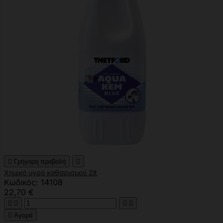

Γρήγορη προβολή

Χημικό υγρό καθαρισμού 2lt
Κωδικός: 14108
22,70 €





Αγορά