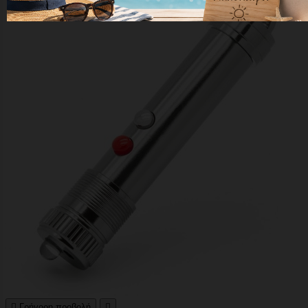

Γρήγορη προβολή
