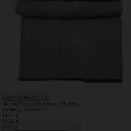

Γρήγορη προβολή

Majestic Πετσέτα Θαλάσσης 175x80εκ
Κωδικός: 552006.07
18,31 €
19,90 €



