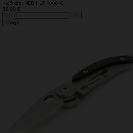
Κωδικός: NEB-HLP-1006-G
85,00 €





Αγορά