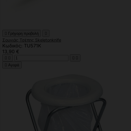

Γρήγορη προβολή

Σουγιάς Τσέπης Skeletonknife
Κωδικός: TU571K
13,90 €





Αγορά