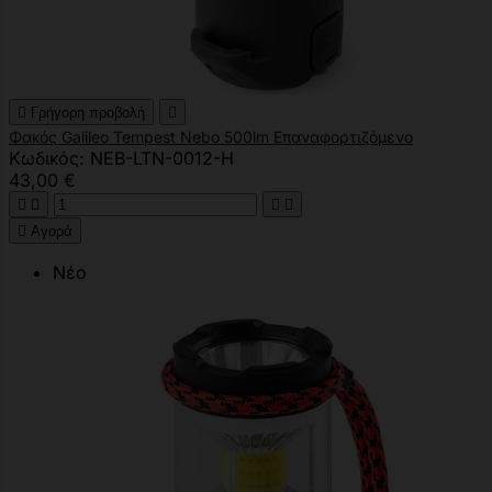

Γρήγορη προβολή

Φακός Galileo Tempest Nebo 500lm Επαναφορτιζόμενο
Κωδικός: NEB-LTN-0012-H
43,00 €





Αγορά
Νέο