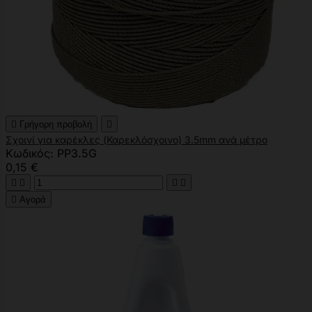

Γρήγορη προβολή

Σχοινί για καρέκλες (Καρεκλόσχοινο) 3.5mm ανά μέτρο
Κωδικός: PP3.5G
0,15 €





Αγορά