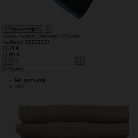

Γρήγορη προβολή

Macaw Πετσέτα Θαλάσσης 175x80εκ
Κωδικός: 552007.01
13,71 €
14,90 €





Αγορά
Με έκπτωση!
-8%