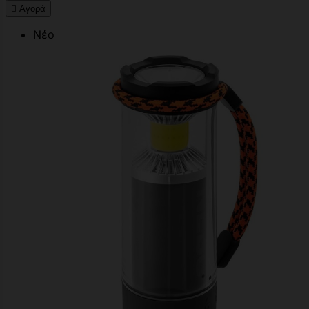

Αγορά
Νέο