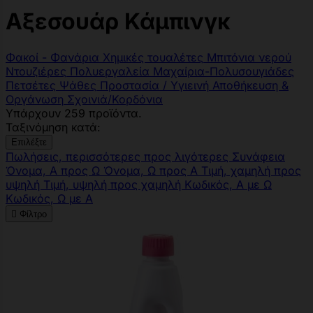
Αξεσουάρ Κάμπινγκ
Φακοί - Φανάρια
Χημικές τουαλέτες
Μπιτόνια νερού
Ντουζιέρες
Πολυεργαλεία
Μαχαίρια-Πολυσουγιάδες
Πετσέτες
Ψάθες
Προστασία / Υγιεινή
Αποθήκευση &
Οργάνωση
Σχοινιά/Κορδόνια
Υπάρχουν 259 προϊόντα.
Ταξινόμηση κατά:
Επιλέξτε
Πωλήσεις, περισσότερες προς λιγότερες
Συνάφεια
Όνομα, Α προς Ω
Όνομα, Ω προς Α
Τιμή, χαμηλή προς
υψηλή
Τιμή, υψηλή προς χαμηλή
Κωδικός, Α με Ω
Κωδικός, Ω με Α

Φίλτρο