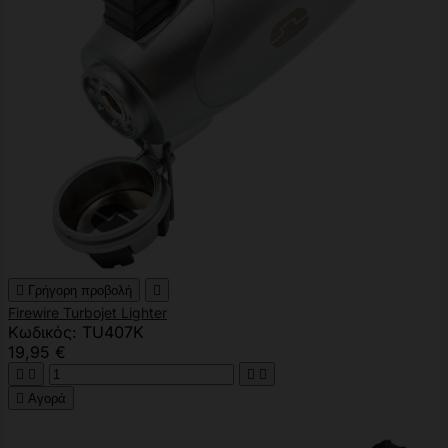

Γρήγορη προβολή

Firewire Turbojet Lighter
Κωδικός: TU407K
19,95 €





Αγορά