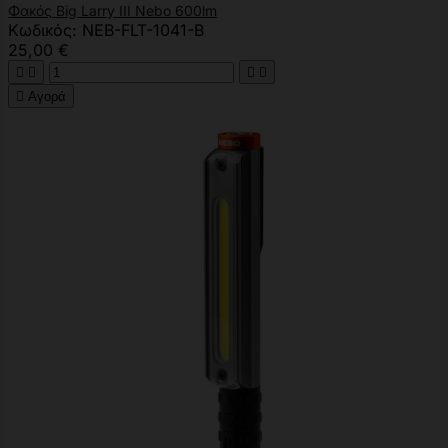
Φακός Big Larry III Nebo 600lm
Κωδικός: NEB-FLT-1041-B
25,00 €





Αγορά