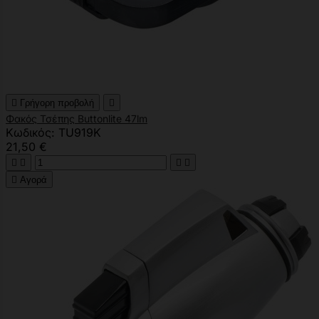

Γρήγορη προβολή

Φακός Τσέπης Buttonlite 47lm
Κωδικός: TU919K
21,50 €





Αγορά