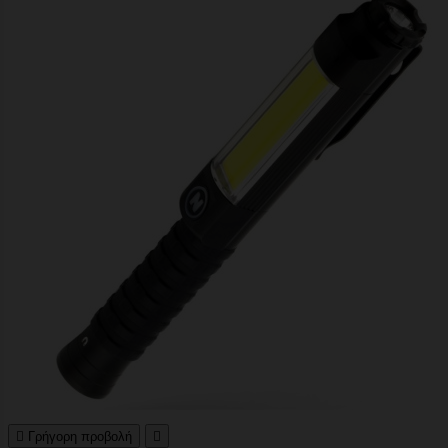

Γρήγορη προβολή
