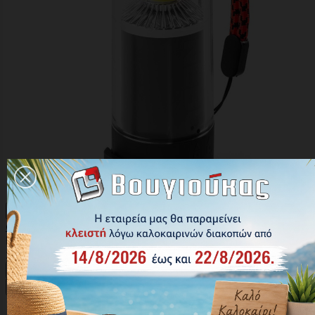

Γρήγορη προβολή

Φακός Galileo Tempest Nebo 350lm
Κωδικός: NEB-LTN-1011-H
25,00 €





Αγορά