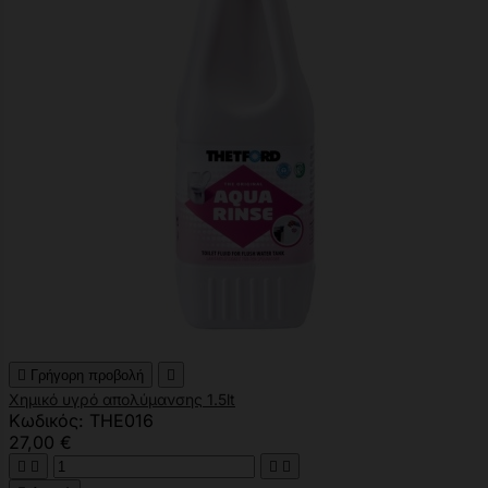

Γρήγορη προβολή

Χημικό υγρό απολύμανσης 1.5lt
Κωδικός: THE016
27,00 €



