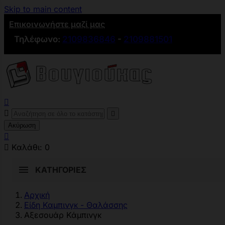
Skip to main content
Επικοινωνήστε μαζί μας
Τηλέφωνο:
2109836846
-
2109881501



Ακύρωση


Καλάθι:
0
ΚΑΤΗΓΟΡΊΕΣ
Αρχική
Είδη Καμπινγκ - Θαλάσσης
Αξεσουάρ Κάμπινγκ