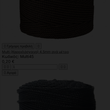

Γρήγορη προβολή

Multi (Καρεκλόσχοινο) 4.5mm ανά μέτρο
Κωδικός: Multi45
0,20 €





Αγορά