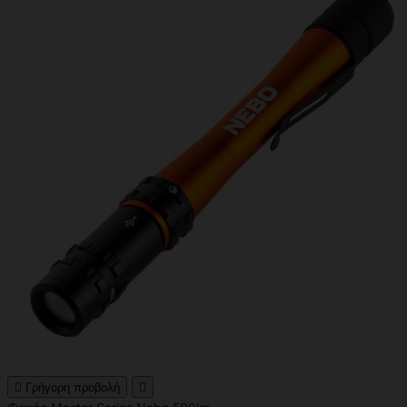

Γρήγορη προβολή
