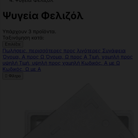
Ψυγεία Φελιζόλ
Ψυγεία Φελιζόλ
Υπάρχουν 3 προϊόντα.
Ταξινόμηση κατά:
Επιλέξτε
Πωλήσεις, περισσότερες προς λιγότερες
Συνάφεια
Όνομα, Α προς Ω
Όνομα, Ω προς Α
Τιμή, χαμηλή προς
υψηλή
Τιμή, υψηλή προς χαμηλή
Κωδικός, Α με Ω
Κωδικός, Ω με Α

Φίλτρο