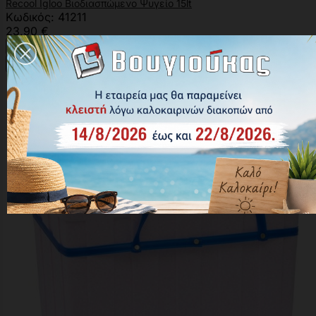
Recool Igloo Βιοδιασπώμενο Ψυγείο 15lt
Κωδικός: 41211
23,90 €





Αγορά