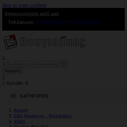
Skip to main content
Επικοινωνήστε μαζί μας
Τηλέφωνο:
2109836846
-
2109881501



Ακύρωση


Καλάθι:
0
ΚΑΤΗΓΟΡΊΕΣ
Αρχική
Είδη Καμπινγκ - Θαλάσσης
Ψύξη