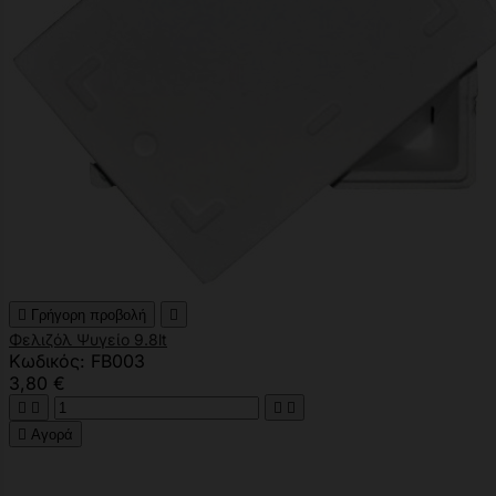

Γρήγορη προβολή

Φελιζόλ Ψυγείο 9.8lt
Κωδικός: FB003
3,80 €





Αγορά