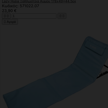
Lazy Hupa Ξαπλώστρα Άμμου 178x49x44.5εκ
Κωδικός: 571022.07
23,90 €





Αγορά