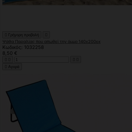

Γρήγορη προβολή

Ψάθα Παραλίας που απωθεί την άμμο 140x200εκ
Κωδικός: 1032258
8,50 €





Αγορά