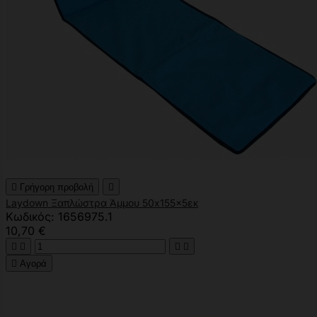

Γρήγορη προβολή

Laydown Ξαπλώστρα Άμμου 50x155x5εκ
Κωδικός: 1656975.1
10,70 €





Αγορά