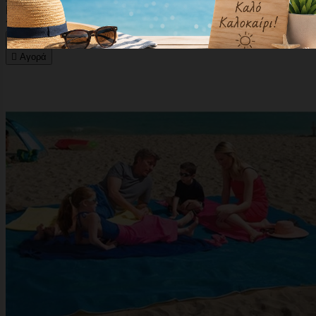
Κωδικός: 11794
13,50 €





Αγορά