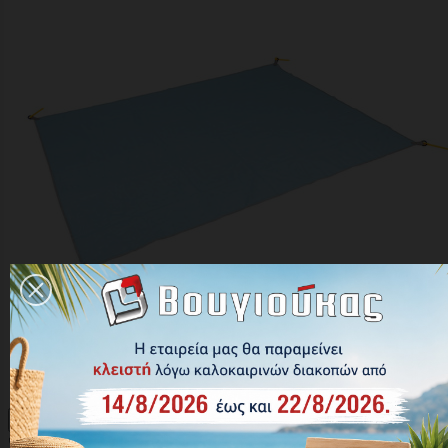

Γρήγορη προβολή

Ψάθα Παραλίας Escape Sand Free Mat 200x140εκ