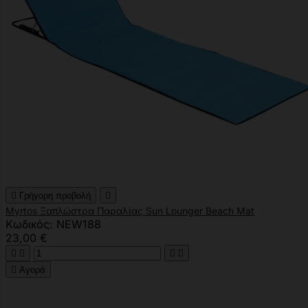

Γρήγορη προβολή

Myrtos Ξαπλώστρα Παραλίας Sun Lounger Beach Mat
Κωδικός: NEW188
23,00 €





Αγορά