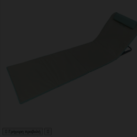

Γρήγορη προβολή
