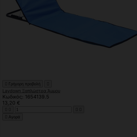

Γρήγορη προβολή

Laydown Ξαπλώστρα Άμμου
Κωδικός: 1654139.5
13,20 €





Αγορά