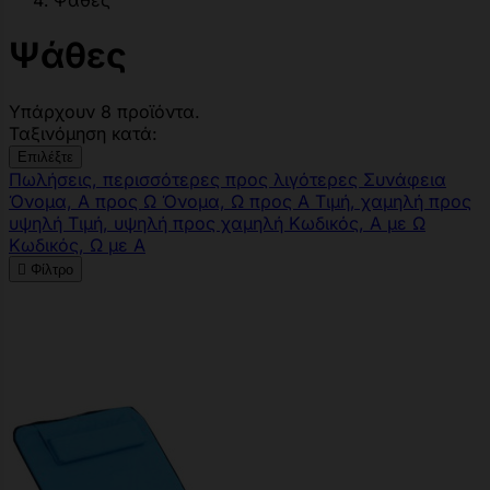
Ψάθες
Ψάθες
Υπάρχουν 8 προϊόντα.
Ταξινόμηση κατά:
Επιλέξτε
Πωλήσεις, περισσότερες προς λιγότερες
Συνάφεια
Όνομα, Α προς Ω
Όνομα, Ω προς Α
Τιμή, χαμηλή προς
υψηλή
Τιμή, υψηλή προς χαμηλή
Κωδικός, Α με Ω
Κωδικός, Ω με Α

Φίλτρο