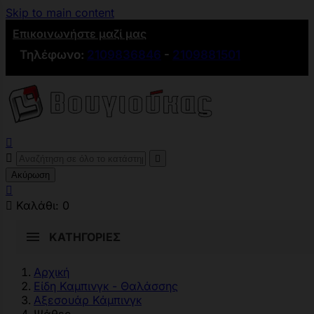
Skip to main content
Επικοινωνήστε μαζί μας
Τηλέφωνο:
2109836846
-
2109881501



Ακύρωση


Καλάθι:
0
ΚΑΤΗΓΟΡΊΕΣ
Αρχική
Είδη Καμπινγκ - Θαλάσσης
Αξεσουάρ Κάμπινγκ