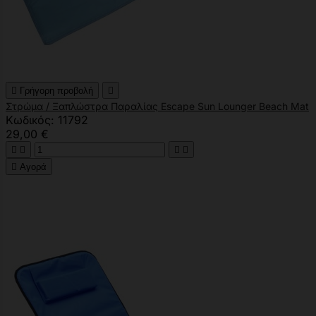

Γρήγορη προβολή

Στρώμα / Ξαπλώστρα Παραλίας Escape Sun Lounger Beach Mat
Κωδικός: 11792
29,00 €





Αγορά