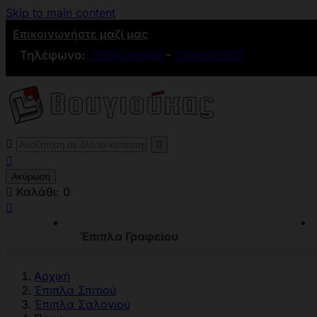
Skip to main content
Επικοινωνήστε μαζί μας
Τηλέφωνο:
2109836846
-
2109881501



Ακύρωση

Καλάθι:
0

Έπιπλα Γραφείου
Αρχική
Έπιπλα Σπιτιού
Έπιπλα Σαλονιού