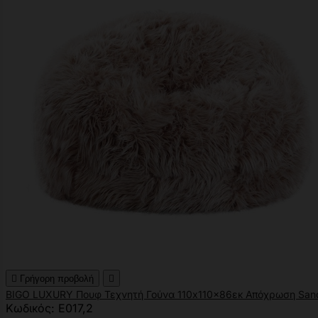

Γρήγορη προβολή

BIGO LUXURY Πουφ Τεχνητή Γούνα 110x110x86εκ Απόχρωση San
Κωδικός: Ε017,2