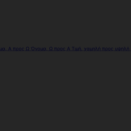
μα, Α προς Ω
Όνομα, Ω προς Α
Τιμή, χαμηλή προς υψηλή