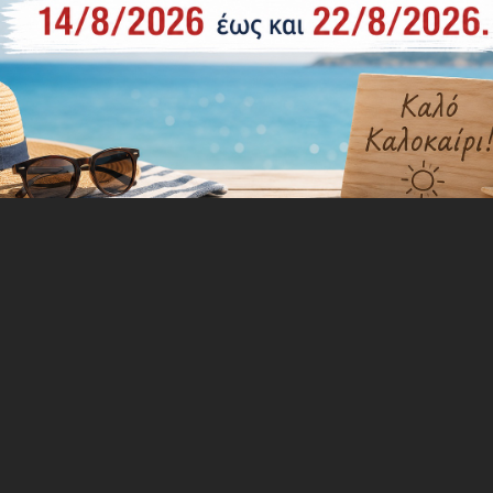
ακί, Αποσπώμενο Κάλυμμα - Εσωτερικού χώρου