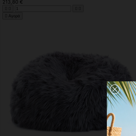
213,80 €





Αγορά