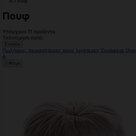
Πουφ
Πουφ
Υπάρχουν 11 προϊόντα.
Ταξινόμηση κατά:
Επιλέξτε
Πωλήσεις, περισσότερες προς λιγότερες
Συνάφεια
Όνο
Α

Φίλτρο