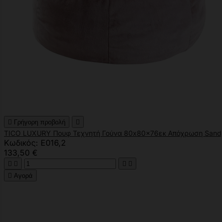

Γρήγορη προβολή

TICO LUXURY Πουφ Τεχνητή Γούνα 80x80x76εκ Απόχρωση Sand,
Κωδικός: Ε016,2
133,50 €





Αγορά