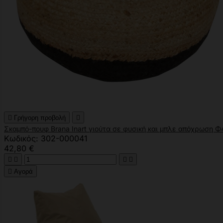

Γρήγορη προβολή

Σκαμπό-πουφ Brana Inart γιούτα σε φυσική και μπλε απόχρωση 
Κωδικός: 302-000041
42,80 €





Αγορά