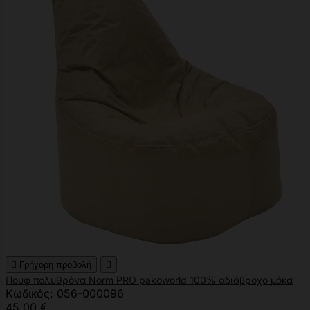

Γρήγορη προβολή

Πουφ πολυθρόνα Norm PRO pakoworld 100% αδιάβροχο μόκα
Κωδικός: 056-000096
45,00 €