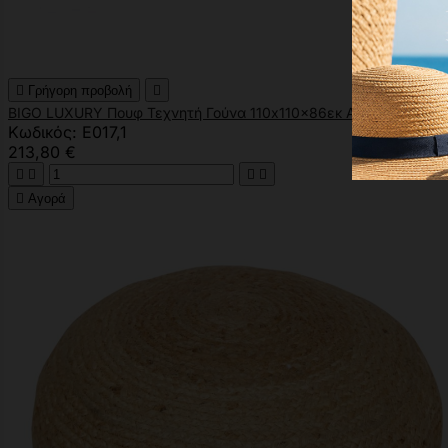

Γρήγορη προβολή

BIGO LUXURY Πουφ Τεχνητή Γούνα 110x110x86εκ Απόχρωση Ανθρ
Κωδικός: Ε017,1
213,80 €





Αγορά