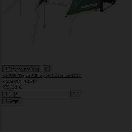

Γρήγορη προβολή

Air 200 Σκηνή 3 Εποχών 2 Ατόμων 120Υ
Κωδικός: 10517
175,00 €





Αγορά