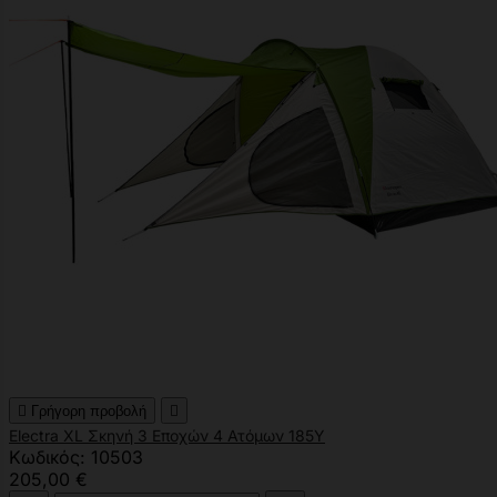

Γρήγορη προβολή

Electra XL Σκηνή 3 Εποχών 4 Ατόμων 185Υ
Κωδικός: 10503
205,00 €