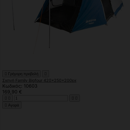

Γρήγορη προβολή

Σκηνή Family Bigfour 420x250x200εκ
Κωδικός: 10603
169,90 €





Αγορά