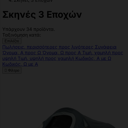
Σκηνές 3 Εποχών
Σκηνές 3 Εποχών
Υπάρχουν 34 προϊόντα.
Ταξινόμηση κατά:
Επιλέξτε
Πωλήσεις, περισσότερες προς λιγότερες
Συνάφεια
Όνομα, Α προς Ω
Όνομα, Ω προς Α
Τιμή, χαμηλή προς
υψηλή
Τιμή, υψηλή προς χαμηλή
Κωδικός, Α με Ω
Κωδικός, Ω με Α

Φίλτρο