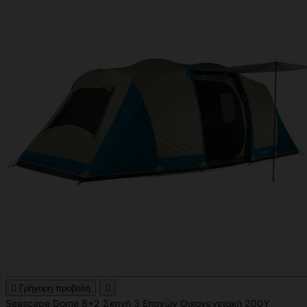

Γρήγορη προβολή

Seascape Dome 8+2 Σκηνή 3 Εποχών Οικογενειακή 200Υ