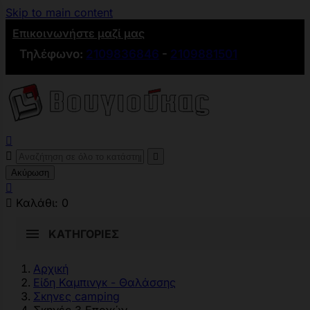
Skip to main content
Επικοινωνήστε μαζί μας
Τηλέφωνο:
2109836846
-
2109881501



Ακύρωση


Καλάθι:
0
ΚΑΤΗΓΟΡΊΕΣ
Αρχική
Είδη Καμπινγκ - Θαλάσσης
Σκηνες camping