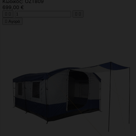
Κωδικός: OZT809
699,00 €





Αγορά