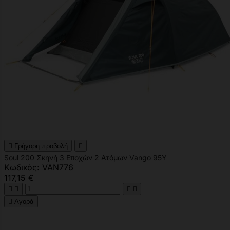

Γρήγορη προβολή

Soul 200 Σκηνή 3 Εποχών 2 Ατόμων Vango 95Y
Κωδικός: VAN776
117,15 €





Αγορά