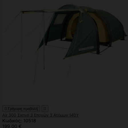

Γρήγορη προβολή

Air 300 Σκηνή 3 Εποχών 3 Ατόμων 140Υ
Κωδικός: 10518
199,00 €