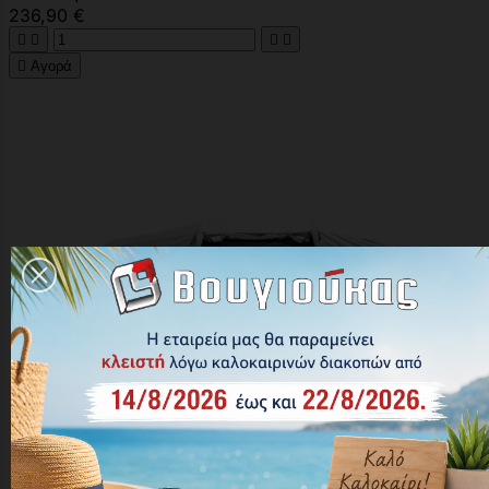
236,90 €





Αγορά