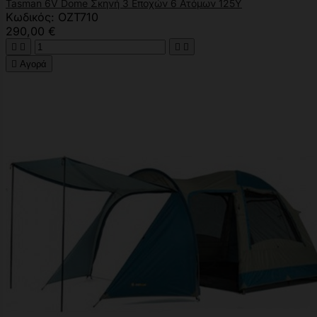
Tasman 6V Dome Σκηνή 3 Εποχών 6 Ατόμων 125Υ
Κωδικός: OZT710
290,00 €





Αγορά