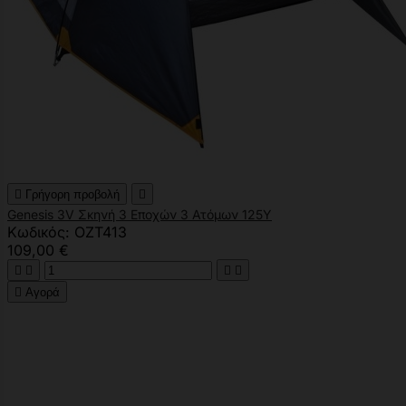

Γρήγορη προβολή

Genesis 3V Σκηνή 3 Εποχών 3 Ατόμων 125Υ
Κωδικός: OZT413
109,00 €





Αγορά