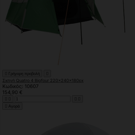

Γρήγορη προβολή

Σκηνή Quatro 4 Bigfour 220x240x180εκ
Κωδικός: 10607
154,90 €





Αγορά