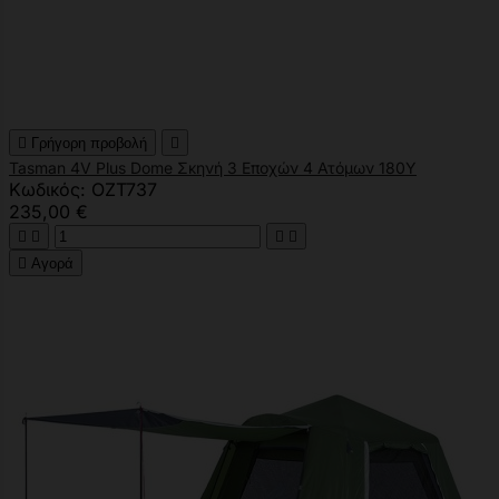

Γρήγορη προβολή

Tasman 4V Plus Dome Σκηνή 3 Εποχών 4 Ατόμων 180Y
Κωδικός: OZT737
235,00 €





Αγορά