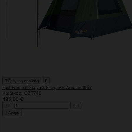

Γρήγορη προβολή

Fast Frame 6 Σκηνή 3 Εποχών 6 Ατόμων 195Y
Κωδικός: OZT740
495,00 €





Αγορά