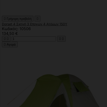

Γρήγορη προβολή

Dorset 4 Σκηνή 3 Εποχών 4 Ατόμων 150Υ
Κωδικός: 10506
134,50 €





Αγορά