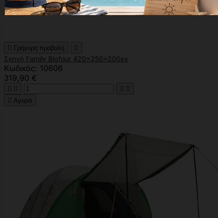

Γρήγορη προβολή

Σκηνή Family Bigfour 420x250x200εκ
Κωδικός: 10606
319,90 €





Αγορά