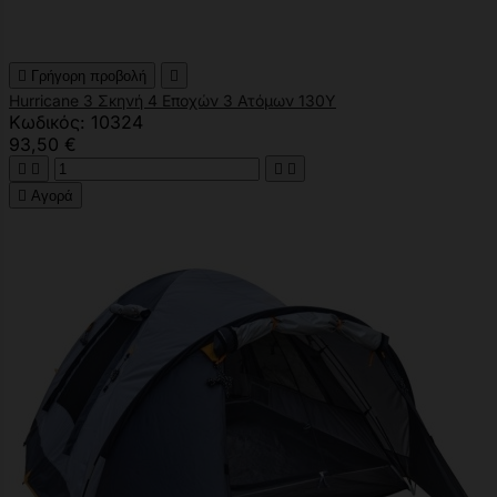

Γρήγορη προβολή

Hurricane 3 Σκηνή 4 Εποχών 3 Ατόμων 130Υ
Κωδικός: 10324
93,50 €





Αγορά