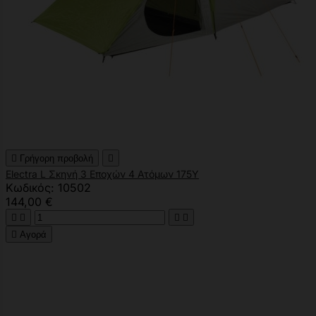

Γρήγορη προβολή

Electra L Σκηνή 3 Εποχών 4 Ατόμων 175Υ
Κωδικός: 10502
144,00 €





Αγορά