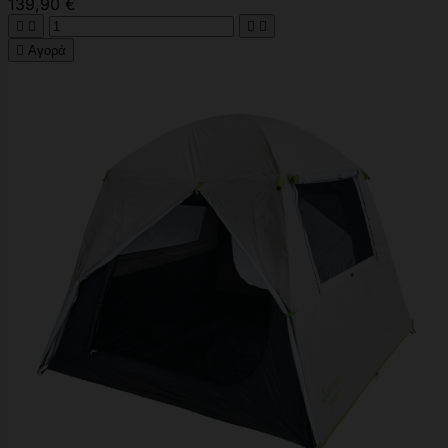
139,90 €





Αγορά