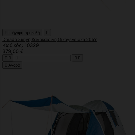

Γρήγορη προβολή

Dorado Σκηνή Καλοκαιρινή Οικογενειακή 205Υ
Κωδικός: 10329
379,00 €





Αγορά