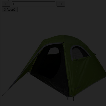





Αγορά