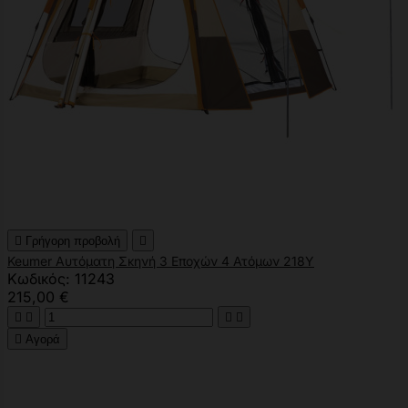

Γρήγορη προβολή

Keumer Αυτόματη Σκηνή 3 Εποχών 4 Ατόμων 218Υ
Κωδικός: 11243
215,00 €





Αγορά