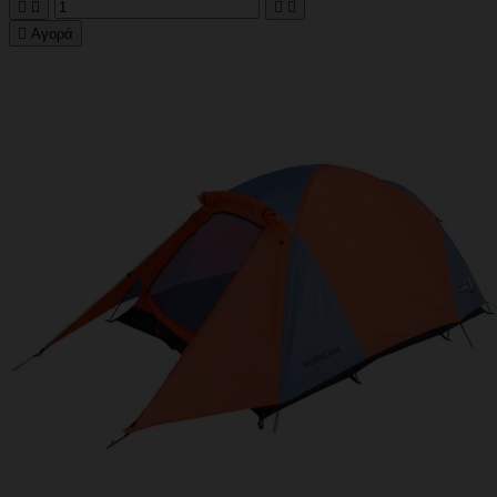





Αγορά