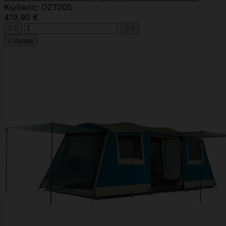
Κωδικός: OZT005
419,90 €





Αγορά