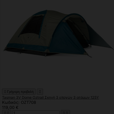

Γρήγορη προβολή

Tasman 3V Dome Oztrail Σκηνή 3 εποχών 3 ατόμων 125Υ
Κωδικός: OZT708
119,00 €



