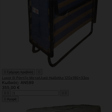

Γρήγορη προβολή

Luxor III Ράντζο Μεταλλικό Ημίδιπλο 120x190x33εκ
Κωδικός: AN589
355,00 €





Αγορά