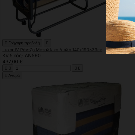

Γρήγορη προβολή

Luxor IV Ράντζο Μεταλλικό Διπλό 140x190x33εκ
Κωδικός: AN590
437,00 €





Αγορά