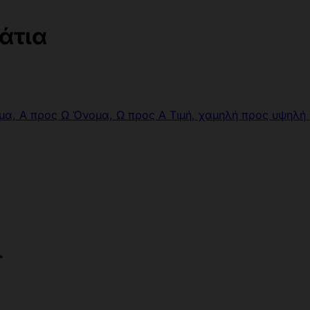
άτια
μα, Α προς Ω
Όνομα, Ω προς Α
Τιμή, χαμηλή προς υψηλή