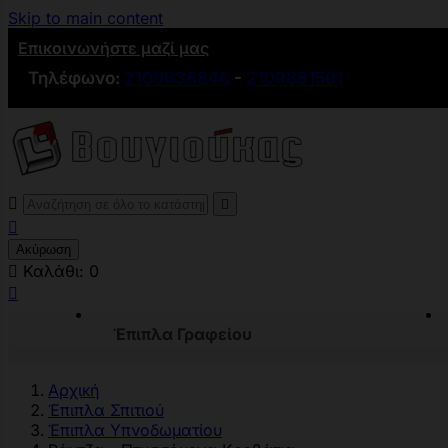
Skip to main content
Επικοινωνήστε μαζί μας
Τηλέφωνο:
2109836846
-
2109881501



Ακύρωση

Καλάθι:
0

Έπιπλα Γραφείου
Αρχική
Έπιπλα Σπιτιού
Έπιπλα Υπνoδωματίου