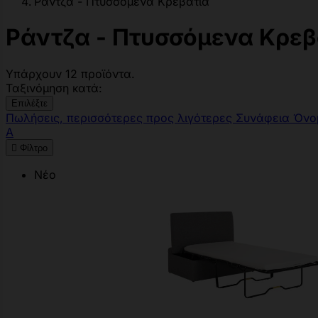
Ράντζα - Πτυσσόμενα Κρεβάτια
Ράντζα - Πτυσσόμενα Κρεβ
Υπάρχουν 12 προϊόντα.
Ταξινόμηση κατά:
Επιλέξτε
Πωλήσεις, περισσότερες προς λιγότερες
Συνάφεια
Όνο
Α

Φίλτρο
Νέο