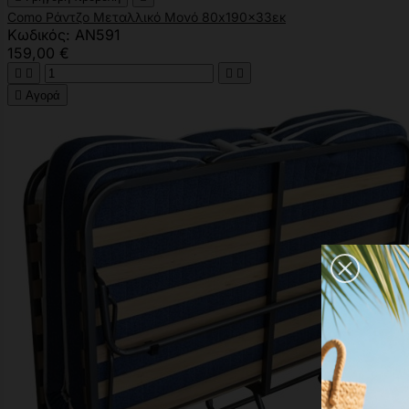
Como Ράντζο Μεταλλικό Μονό 80x190x33εκ
Κωδικός: AN591
159,00 €





Αγορά