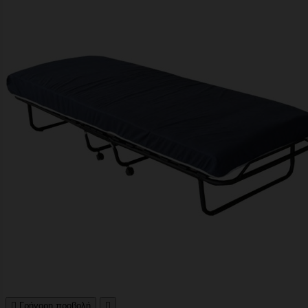

Γρήγορη προβολή
