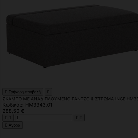

Γρήγορη προβολή

ΣΚΑΜΠΟ ΜΕ ΑΝΑΔΙΠΛΟΥΜΕΝΟ ΡΑΝΤΖΟ & ΣΤΡΩΜΑ INGE HM334
Κωδικός: HM3343.01
288,50 €





Αγορά