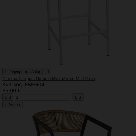

Γρήγορη προβολή

Cinema Σκαμπώ Πλεκτό Μεταλλικό Με Πλάτη
Κωδικός: EMER04
65,00 €





Αγορά