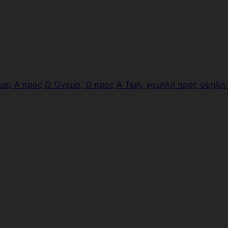
μα, Α προς Ω
Όνομα, Ω προς Α
Τιμή, χαμηλή προς υψηλή