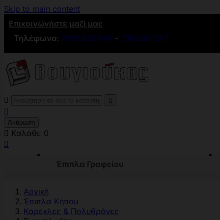
Skip to main content
Επικοινωνήστε μαζί μας
Τηλέφωνο:
2109836846
-
2109881501



Ακύρωση

Καλάθι:
0

Έπιπλα Γραφείου
Αρχική
Έπιπλα Κήπου
Καρέκλες & Πολυθρόνες