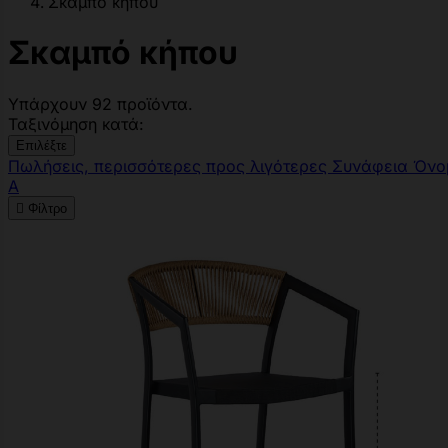
Σκαμπό κήπου
Σκαμπό κήπου
Υπάρχουν 92 προϊόντα.
Ταξινόμηση κατά:
Επιλέξτε
Πωλήσεις, περισσότερες προς λιγότερες
Συνάφεια
Όνο
Α

Φίλτρο