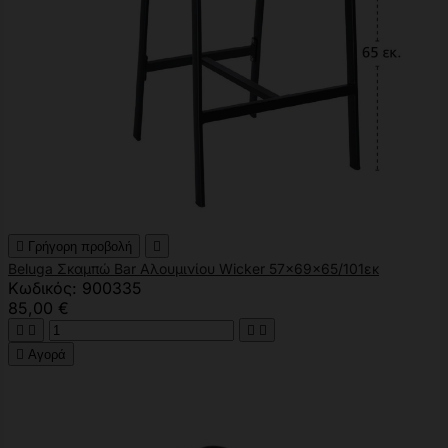

Γρήγορη προβολή

Beluga Σκαμπώ Bar Αλουμινίου Wicker 57x69x65/101εκ
Κωδικός: 900335
85,00 €





Αγορά