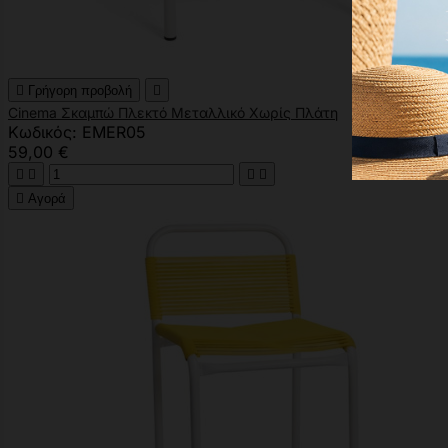

Γρήγορη προβολή

Cinema Σκαμπώ Πλεκτό Μεταλλικό Χωρίς Πλάτη
Κωδικός: EMER05
59,00 €





Αγορά