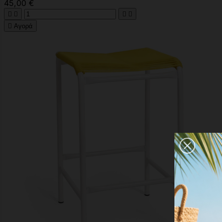
45,00 €





Αγορά