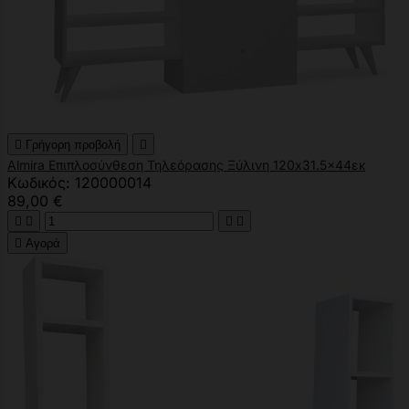

Γρήγορη προβολή

Almira Επιπλοσύνθεση Τηλεόρασης Ξύλινη 120x31.5x44εκ
Κωδικός: 120000014
89,00 €





Αγορά