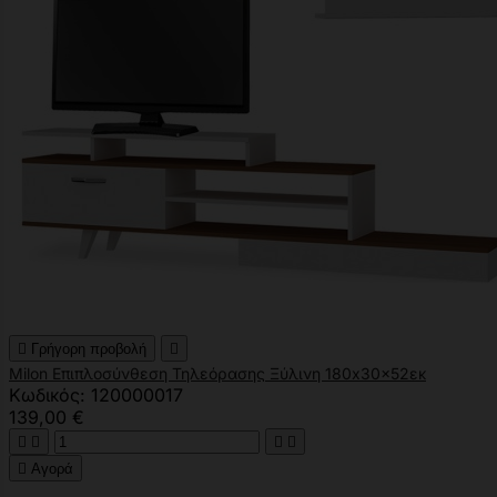

Γρήγορη προβολή

Milon Επιπλοσύνθεση Τηλεόρασης Ξύλινη 180x30x52εκ
Κωδικός: 120000017
139,00 €





Αγορά