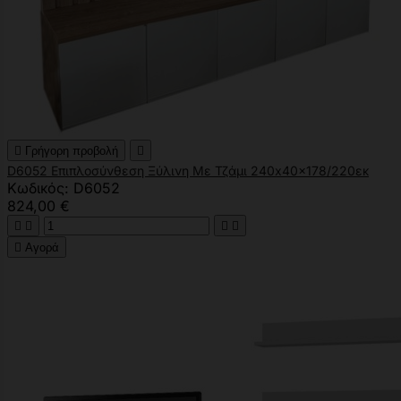

Γρήγορη προβολή

D6052 Επιπλοσύνθεση Ξύλινη Με Τζάμι 240x40x178/220εκ
Κωδικός: D6052
824,00 €





Αγορά