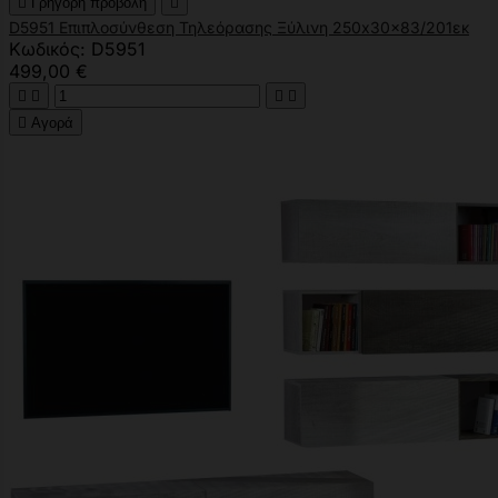

Γρήγορη προβολή

D5951 Επιπλοσύνθεση Τηλεόρασης Ξύλινη 250x30x83/201εκ
Κωδικός: D5951
499,00 €





Αγορά