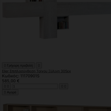

Γρήγορη προβολή

Elier Επιπλοσύνθεση Τοίχου Ξύλινη 305εκ
Κωδικός: 11170901S
585,00 €





Αγορά