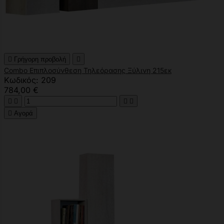

Γρήγορη προβολή

Combo Επιπλοσύνθεση Τηλεόρασης Ξύλινη 215εκ
Κωδικός: 209
784,00 €





Αγορά