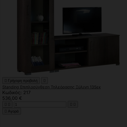

Γρήγορη προβολή

Standing Επιπλοσύνθεση Τηλεόρασης Ξύλινη 135εκ
Κωδικός: 217
536,00 €





Αγορά