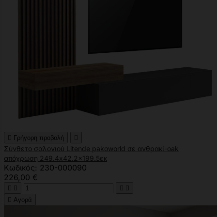

Γρήγορη προβολή

Σύνθετο σαλονιού Litende pakoworld σε ανθρακί-oak
απόχρωση 249.4x42.2x199.5εκ
Κωδικός: 230-000090
226,00 €





Αγορά