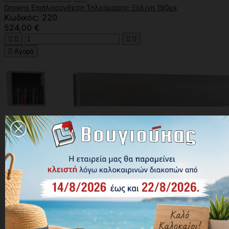
Drowns Επιπλοσύνθεση Τηλεόρασης Ξύλινη 190εκ
Κωδικός: 220
524,00 €





Αγορά