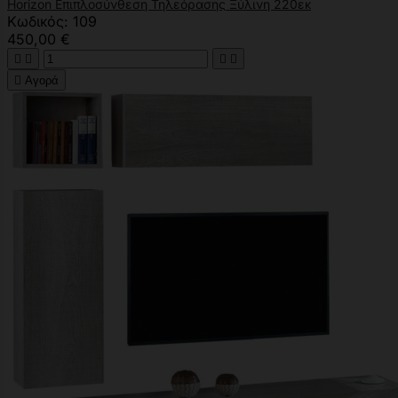
Horizon Επιπλοσύνθεση Τηλεόρασης Ξύλινη 220εκ
Κωδικός: 109
450,00 €





Αγορά