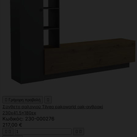

Γρήγορη προβολή

Σύνθετο σαλονιού Tilveo pakoworld oak-ανθρακί
230x41.5x180εκ
Κωδικός: 230-000276
217,00 €



