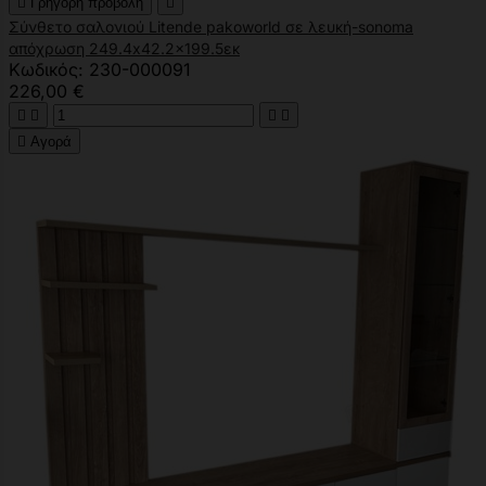

Γρήγορη προβολή

Σύνθετο σαλονιού Litende pakoworld σε λευκή-sonoma
απόχρωση 249.4x42.2x199.5εκ
Κωδικός: 230-000091
226,00 €





Αγορά