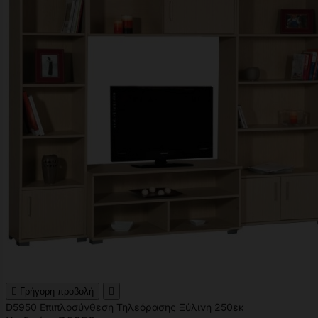

Γρήγορη προβολή

D5950 Επιπλοσύνθεση Τηλεόρασης Ξύλινη 250εκ