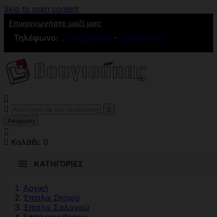
Skip to main content
Επικοινωνήστε μαζί μας
Τηλέφωνο:
2109836846
-
2109881501



Ακύρωση


Καλάθι:
0
ΚΑΤΗΓΟΡΊΕΣ
Αρχική
Έπιπλα Σπιτιού
Έπιπλα Σαλονιού