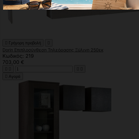

Γρήγορη προβολή

Dorin Επιπλοσύνθεση Τηλεόρασης Ξύλινη 250εκ
Κωδικός: 219
703,00 €





Αγορά