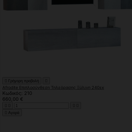

Γρήγορη προβολή

Afrodite Επιπλοσύνθεση Τηλεόρασης Ξύλινη 240εκ
Κωδικός: 210
660,00 €





Αγορά