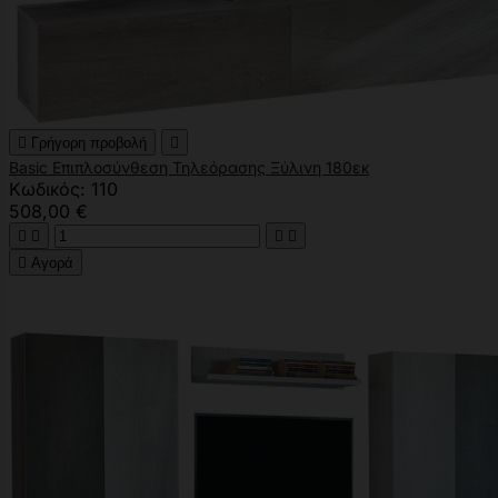

Γρήγορη προβολή

Basic Επιπλοσύνθεση Τηλεόρασης Ξύλινη 180εκ
Κωδικός: 110
508,00 €





Αγορά