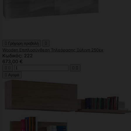

Γρήγορη προβολή

Wooden Επιπλοσύνθεση Τηλεόρασης Ξύλινη 250εκ
Κωδικός: 222
673,00 €





Αγορά