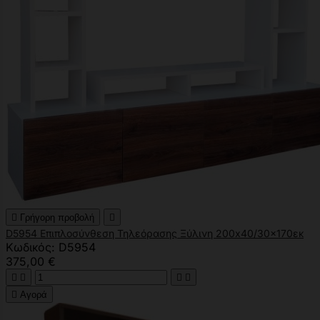

Γρήγορη προβολή

D5954 Επιπλοσύνθεση Τηλεόρασης Ξύλινη 200x40/30x170εκ
Κωδικός: D5954
375,00 €





Αγορά