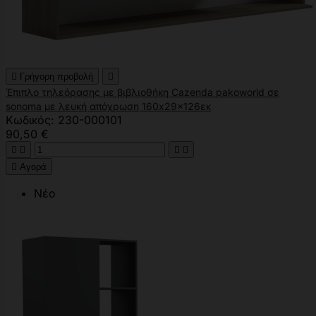

Γρήγορη προβολή

Έπιπλο τηλεόρασης με βιβλιοθήκη Cazenda pakoworld σε
sonoma με λευκή απόχρωση 160x29x126εκ
Κωδικός: 230-000101
90,50 €





Αγορά
Νέο