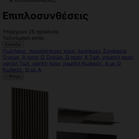
Επιπλοσυνθέσεις
Επιπλοσυνθέσεις
Υπάρχουν 25 προϊόντα.
Ταξινόμηση κατά:
Επιλέξτε
Πωλήσεις, περισσότερες προς λιγότερες
Συνάφεια
Όνομα, Α προς Ω
Όνομα, Ω προς Α
Τιμή, χαμηλή προς
υψηλή
Τιμή, υψηλή προς χαμηλή
Κωδικός, Α με Ω
Κωδικός, Ω με Α

Φίλτρο