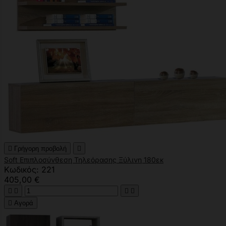

Γρήγορη προβολή

Soft Επιπλοσύνθεση Τηλεόρασης Ξύλινη 180εκ
Κωδικός: 221
405,00 €





Αγορά