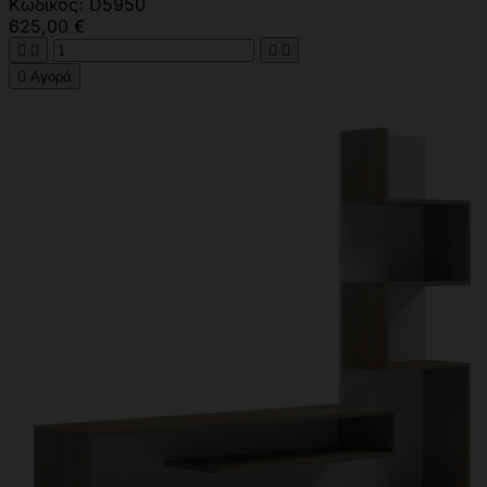
Κωδικός: D5950
625,00 €





Αγορά