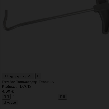

Γρήγορη προβολή

Γάντζος Τοποθέτησης Τσερκιών
Κωδικός: D7012
4,00 €





Αγορά