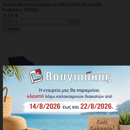
Ανταλλακτική Κλειδαριά για Μεταλλική Ντουλάπα
Κωδικός: D5082
11,50 €





Αγορά