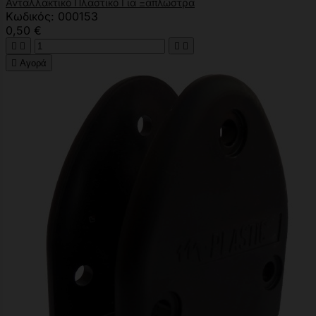
Ανταλλακτικό Πλαστικό Για Ξαπλώστρα
Κωδικός: 000153
0,50 €





Αγορά