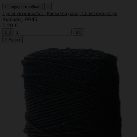

Γρήγορη προβολή

Σχοινί για καρέκλες (Καρεκλόσχοινο) 4.5mm ανά μέτρο
Κωδικός: PP45
0,20 €





Αγορά