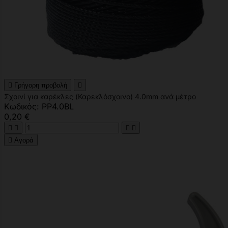

Γρήγορη προβολή

Σχοινί για καρέκλες (Καρεκλόσχοινο) 4.0mm ανά μέτρο
Κωδικός: PP4.0BL
0,20 €





Αγορά