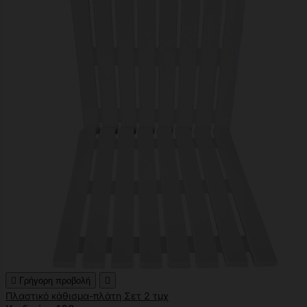

Γρήγορη προβολή

Πλαστικό κάθισμα-πλάτη Σετ 2 τμχ