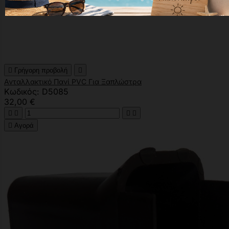

Γρήγορη προβολή

Ανταλλακτικό Πανί PVC Για Ξαπλώστρα
Κωδικός: D5085
32,00 €





Αγορά