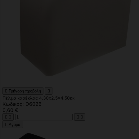

Γρήγορη προβολή

Πέλμα καρέκλας 4.30x2.5x4.50εκ
Κωδικός: D6026
0,60 €





Αγορά