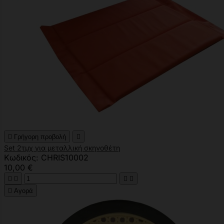

Γρήγορη προβολή

Set 2τμχ για μεταλλική σκηνοθέτη
Κωδικός: CHRIS10002
10,00 €





Αγορά