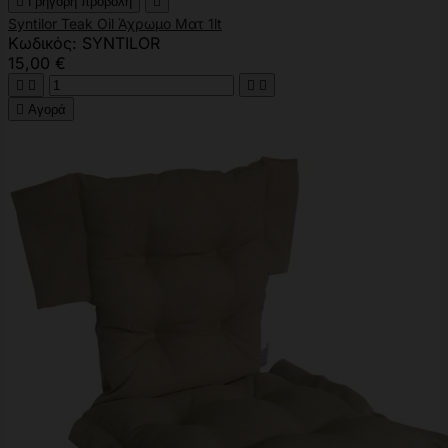

Γρήγορη προβολή

Syntilor Teak Oil Άχρωμο Ματ 1lt
Κωδικός: SYNTILOR
15,00 €





Αγορά