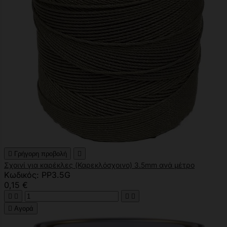

Γρήγορη προβολή

Σχοινί για καρέκλες (Καρεκλόσχοινο) 3.5mm ανά μέτρο
Κωδικός: PP3.5G
0,15 €





Αγορά