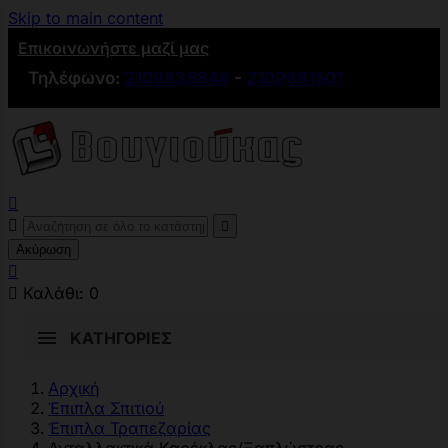
Skip to main content
Επικοινωνήστε μαζί μας
Τηλέφωνο:
2109836846
-
2109881501



Ακύρωση


Καλάθι:
0
ΚΑΤΗΓΟΡΊΕΣ
Αρχική
Έπιπλα Σπιτιού
Έπιπλα Τραπεζαρίας