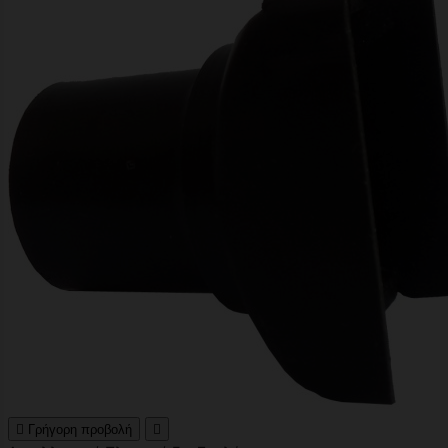

Γρήγορη προβολή
