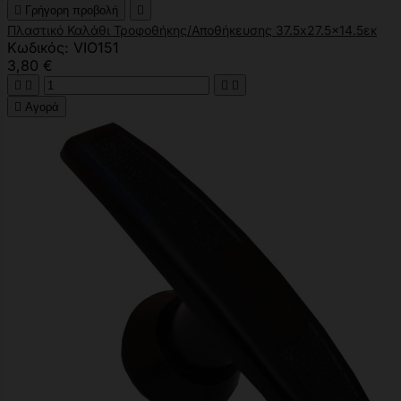

Γρήγορη προβολή

Πλαστικό Καλάθι Τροφοθήκης/Αποθήκευσης 37.5x27.5x14.5εκ
Κωδικός: VIO151
3,80 €





Αγορά