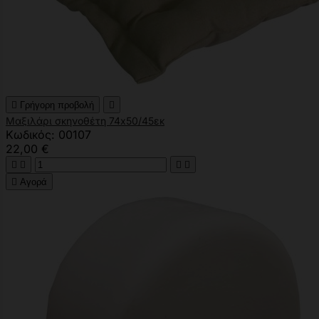

Γρήγορη προβολή

Μαξιλάρι σκηνοθέτη 74x50/45εκ
Κωδικός: 00107
22,00 €





Αγορά