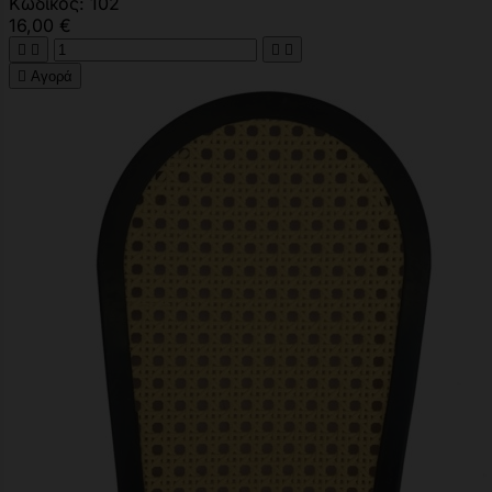
Κωδικός: 102
16,00 €





Αγορά