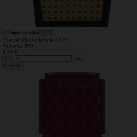

Γρήγορη προβολή

Πλαστική Πλάτη Βιέννης 30x16
Κωδικός: 109
4,30 €





Αγορά