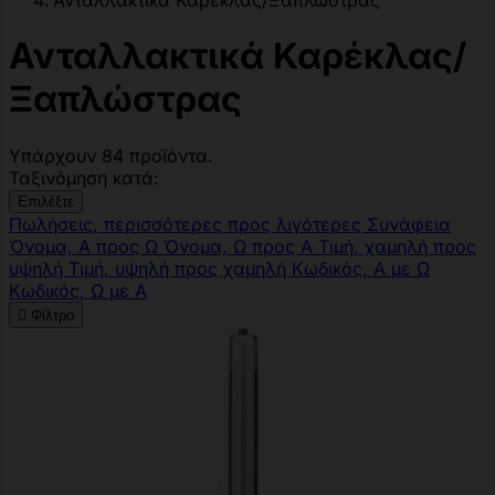
Ανταλλακτικά Καρέκλας/Ξαπλώστρας
Ανταλλακτικά Καρέκλας/
Ξαπλώστρας
Υπάρχουν 84 προϊόντα.
Ταξινόμηση κατά:
Επιλέξτε
Πωλήσεις, περισσότερες προς λιγότερες
Συνάφεια
Όνομα, Α προς Ω
Όνομα, Ω προς Α
Τιμή, χαμηλή προς
υψηλή
Τιμή, υψηλή προς χαμηλή
Κωδικός, Α με Ω
Κωδικός, Ω με Α

Φίλτρο