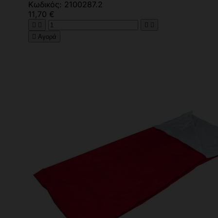
Κωδικός: 2100287.2
11,70 €





Αγορά