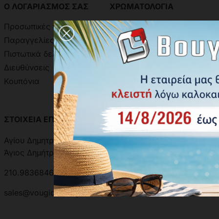
Ο ΛΟΓΑΡΙΑΣΜΟΣ ΣΑΣ
ΧΡΩΜΑΤΟΛΟΓΙΑ
Προσωπικές πληροφορίες
Χρωματολόγιο Ακρίτας
Παραγγελίες
Χρωματολόγιο Aline
Πιστωτικά δελτία
Δειγματολόγιο Πόμολων
Διευθύνσεις
Κουπόνια
ΣΤΟΙΧΕΙΑ ΕΠΙΚΟΙΝΩΝΙΑΣ
ΑΝΑΖΗΤΗΣΗ ΑΠΟΣΤΟΛΗΣ
Αγίου Δημητρίου 301, 17342
Άγιος Δημήτριος, Ελλάδα
210.9836846 | 210.9881501
sales@vougioukas.gr