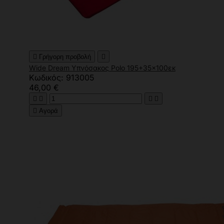

Γρήγορη προβολή

Wide Dream Υπνόσακος Polo 195+35x100εκ
Κωδικός: 913005
46,00 €





Αγορά