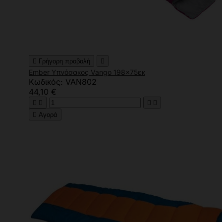

Γρήγορη προβολή

Ember Υπνόσακος Vango 198x75εκ
Κωδικός: VAN802
44,10 €





Αγορά