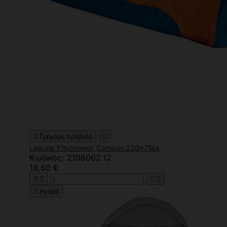

Γρήγορη προβολή

Laguna Υπνόσακος Campus 220x75εκ
Κωδικός: 2108062.12
18,60 €





Αγορά