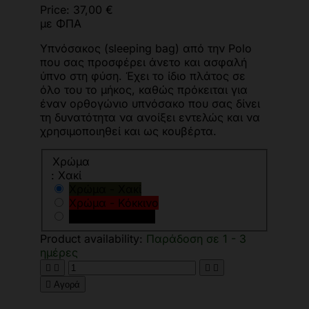
Price:
37,00 €
με ΦΠΑ
Υπνόσακος (sleeping bag) από την Polo
που σας προσφέρει άνετο και ασφαλή
ύπνο στη φύση. Έχει το ίδιο πλάτος σε
όλο του το μήκος, καθώς πρόκειται για
έναν ορθογώνιο υπνόσακο που σας δίνει
τη δυνατότητα να ανοίξει εντελώς και να
χρησιμοποιηθεί και ως κουβέρτα.
Χρώμα
: Χακί
Χρώμα - Χακί
Χρώμα - Κόκκινο
Χρώμα - Μαύρο
Product availability:
Παράδοση σε 1 - 3
ημέρες





Αγορά