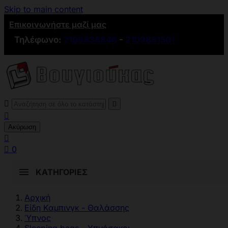
Skip to main content
Επικοινωνήστε μαζί μας
Τηλέφωνο:
2109836846
-
2109881501



Ακύρωση


0
ΚΑΤΗΓΟΡΊΕΣ
Αρχική
Είδη Καμπινγκ - Θαλάσσης
Ύπνος