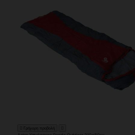

Γρήγορη προβολή

Astro Υπνόσακος Panda Outdoor 210x80εκ