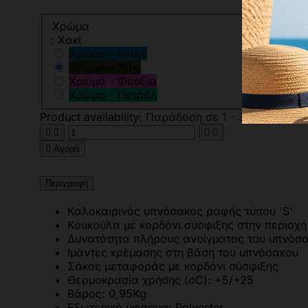
Χρώμα
: Χακί
Χρώμα - Μπλε
Χρώμα - Χακί
Χρώμα - Φούξια
Χρώμα - Πετρόλ
Product availability:
Παράδοση σε 1 - 3 ημέρες





Αγορά
Περιγραφή
Καλοκαιρινός υπνόσακος ραφής τύπου 'S'
Κουκούλα με κορδόνι σύσφιξης στην περιοχ
Δυνατότητα πλήρους ανοίγματος του υπνόσ
Ιμάντες κρέμασης στη βάση του υπνόσακου
Σάκος μεταφοράς με κορδόνι σύσφιξης
Θερμοκρασία χρήσης (oC): +5/+25
Βάρος: 0,95Kg
Εξωτερικό ύφασμα: Polyester