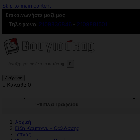
Skip to main content
Επικοινωνήστε μαζί μας
Τηλέφωνο:
2109836846
-
2109881501



Ακύρωση

Καλάθι:
0

Έπιπλα Γραφείου
Αρχική
Είδη Καμπινγκ - Θαλάσσης
Ύπνος