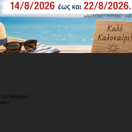
ή του θώρακα
ακου