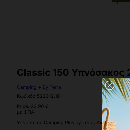
Classic 150 Υπνόσακος
Camping + By Terra
Κωδικός:
522012.18
Price:
22,90 €
με ΦΠΑ
Υπνόσακος Camping Plus by Terra, Διαστάσεων: 