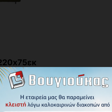
 220x75εκ
(190+30)cm x 75cm