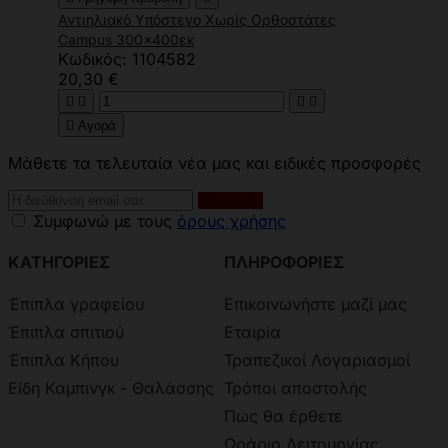
Αντιηλιακό Υπόστεγο Χωρίς Ορθοστάτες
Campus 300x400εκ
Κωδικός: 1104582
20,30 €





Αγορά
Μάθετε τα τελευταία νέα μας και ειδικές προσφορές
Συμφωνώ με τους
όρους χρήσης
ΚΑΤΗΓΟΡΙΕΣ
ΠΛΗΡΟΦΟΡΙΕΣ
Έπιπλα γραφείου
Επικοινωνήστε μαζί μας
Έπιπλα σπιτιού
Εταιρία
Έπιπλα Κήπου
Τραπεζικοί Λογαριασμοί
Είδη Καμπινγκ - Θαλάσσης
Τρόποι αποστολής
Πως θα έρθετε
Ωράριο Λειτουργίας