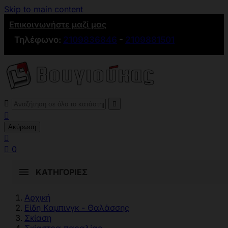
Skip to main content
Επικοινωνήστε μαζί μας
Τηλέφωνο:
2109836846
-
2109881501



Ακύρωση


0
ΚΑΤΗΓΟΡΊΕΣ
Αρχική
Είδη Καμπινγκ - Θαλάσσης
Σκίαση