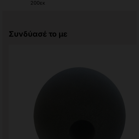
200εκ
Συνδύασέ το με