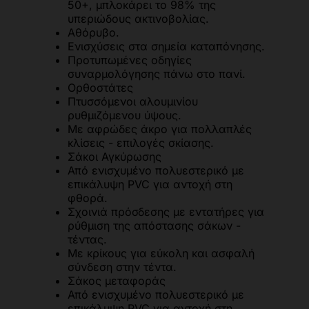
50+, μπλοκάρει το 98% της
υπεριώδους ακτινοβολίας.
Αθόρυβο.
Ενισχύσεις στα σημεία καταπόνησης.
Προτυπωμένες οδηγίες
συναρμολόγησης πάνω στο πανί.
Ορθοστάτες
Πτυσσόμενοι αλουμινίου
ρυθμιζόμενου ύψους.
Με αφρώδες άκρο για πολλαπλές
κλίσεις - επιλογές σκίασης.
Σάκοι Αγκύρωσης
Από ενισχυμένο πολυεστερικό με
επικάλυψη PVC για αντοχή στη
φθορά.
Σχοινιά πρόσδεσης με εντατήρες για
ρύθμιση της απόστασης σάκων -
τέντας.
Με κρίκους για εύκολη και ασφαλή
σύνδεση στην τέντα.
Σάκος μεταφοράς
Από ενισχυμένο πολυεστερικό με
επικάλυψη PVC για αντοχή στη