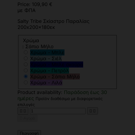
Price:
109,90 €
με ΦΠΑ
Salty Tribe Σκίαστρο Παραλίας
200x200x180εκ
Χρώμα
: Σάπιο Μήλο
Χρώμα - Μπλε
Χρώμα - Σιέλ
Χρώμα - Μπλε σκούρο
Χρώμα - Πετρόλ
Χρώμα - Σάπιο Μήλο
Χρώμα - Λιλά
Product availability:
Παράδοση έως 30
ημέρες
Προϊόν διαθέσιμο με διαφορετικές
επιλογές





Αγορά
Περιγραφή