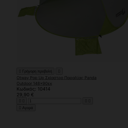

Γρήγορη προβολή

Otway Pop Up Σκίαστρο Παραλίας Panda
Outdoor 148x90εκ
Κωδικός: 10414
29,90 €





Αγορά