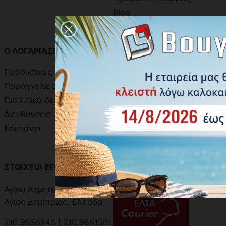
Blog
Ο ΛΟΓΑΡΙΑΣΜΟΣ ΣΑΣ
ΧΡΩΜΑΤΟΛΟΓΙΑ
Προσωπικές πληροφορίες
Χρωματολόγιο Ακρίτας
Παραγγελίες
Χρωματολόγιο Aline
Πιστωτικά δελτία
Δειγματολόγιο Πόμολων
Διευθύνσεις
Κουπόνια
ΣΤΟΙΧΕΙΑ ΕΠΙΚΟΙΝΩΝΙΑΣ
ΑΝΑΖΗΤΗΣΗ ΑΠΟΣΤΟΛΗΣ
Αγίου Δημητρίου 301, 17342
Άγιος Δημήτριος, Ελλάδα
210.9836846 | 210.9881501