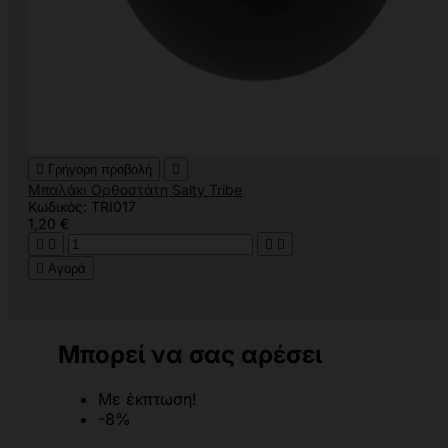

Γρήγορη προβολή

Μπαλάκι Ορθοστάτη Salty Tribe
Κωδικός: TRI017
1,20 €





Αγορά
Μπορεί να σας αρέσει
Με έκπτωση!
-8%