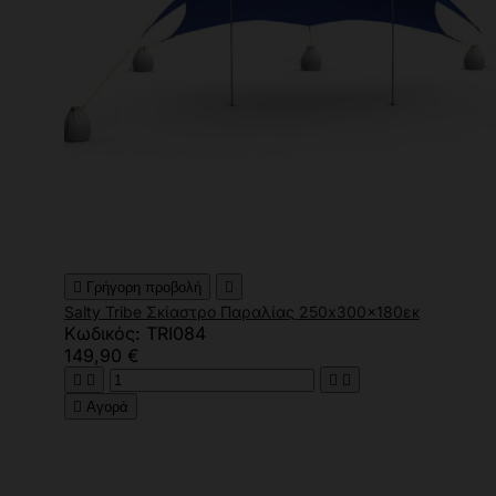

Γρήγορη προβολή

Salty Tribe Σκίαστρο Παραλίας 250x300x180εκ
Κωδικός: TRI084
149,90 €





Αγορά