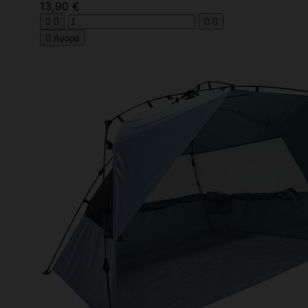
13,90 €





Αγορά