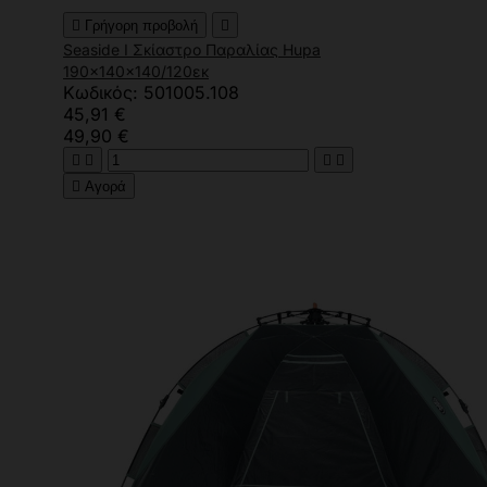

Γρήγορη προβολή

Seaside I Σκίαστρο Παραλίας Hupa
190x140x140/120εκ
Κωδικός: 501005.108
45,91 €
49,90 €





Αγορά