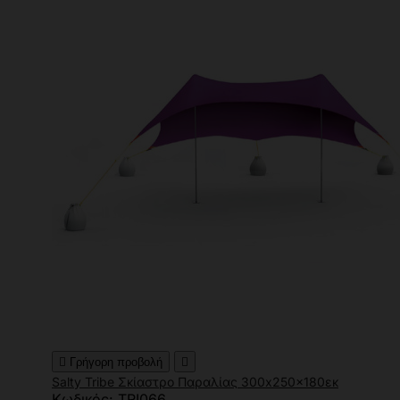

Γρήγορη προβολή

Salty Tribe Σκίαστρο Παραλίας 300x250x180εκ
Κωδικός: TRI066