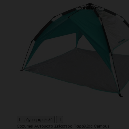

Γρήγορη προβολή

Cozumel Αυτόματο Σκίαστρο Παραλίας Campus