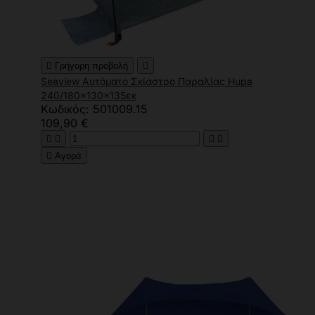

Γρήγορη προβολή

Seaview Αυτόματο Σκίαστρο Παραλίας Hupa
240/180x130x135εκ
Κωδικός: 501009.15
109,90 €





Αγορά