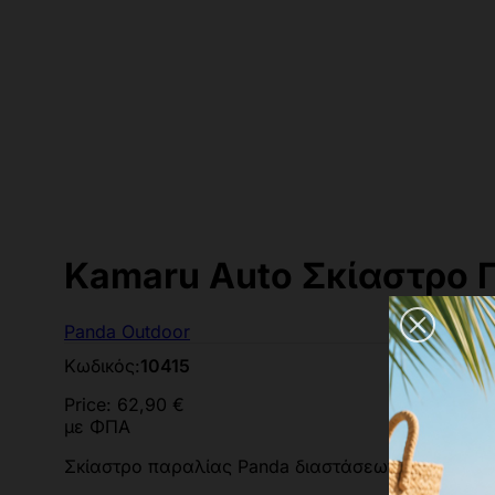
Kamaru Auto Σκίαστρο 
Panda Outdoor
Κωδικός:
10415
Price:
62,90 €
με ΦΠΑ
Σκίαστρο παραλίας Panda διαστάσεων 220x125x