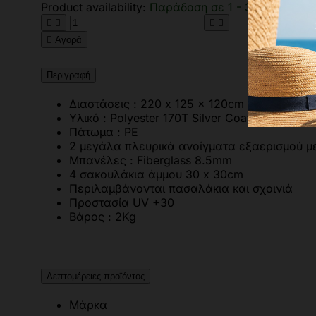
Product availability:
Παράδοση σε 1 - 3 ημέρες





Αγορά
Περιγραφή
Διαστάσεις : 220 x 125 x 120cm
Υλικό : Polyester 170T Silver Coated 300mm
Πάτωμα : PE
2 μεγάλα πλευρικά ανοίγματα εξαερισμού μ
Μπανέλες : Fiberglass 8.5mm
4 σακουλάκια άμμου 30 x 30cm
Περιλαμβάνονται πασαλάκια και σχοινιά
Προστασία UV +30
Βάρος : 2Kg
Λεπτομέρειες προϊόντος
Μάρκα