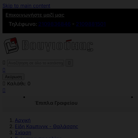
Skip to main content
Επικοινωνήστε μαζί μας
Τηλέφωνο:
2109836846
-
2109881501



Ακύρωση

Καλάθι:
0

Έπιπλα Γραφείου
Αρχική
Είδη Καμπινγκ - Θαλάσσης
Σκίαση