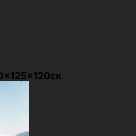
20x125x120εκ