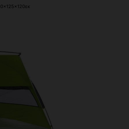
20x125x120εκ