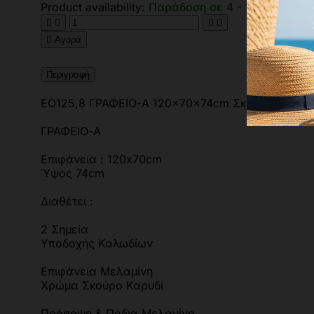
Product availability:
Παράδοση σε 4 - 10 ημέρες





Αγορά
Περιγραφή
ΕΟ125,8 ΓΡΑΦΕΙΟ-A 120x70x74cm Σκ.Καρυδί
ΓΡΑΦΕΙΟ-A
Επιφάνεια : 120x70cm
Ύψος 74cm
Διαθέτει :
2 Σημεία
Υποδοχής Καλωδίων
Επιφάνεια Μελαμίνη
Χρώμα Σκούρο Καρυδί
Πρόσοψη & Πόδια Μελαμίνη