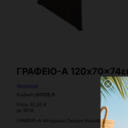
ΓΡΑΦΕΙO-Α 120x70x74ε
Woodwell
Κωδικός:
ΕΟ125,8
Price:
81,50 €
με ΦΠΑ
ΓΡΑΦΕΙO-Α Απόχρωση Σκούρο Καρυδί