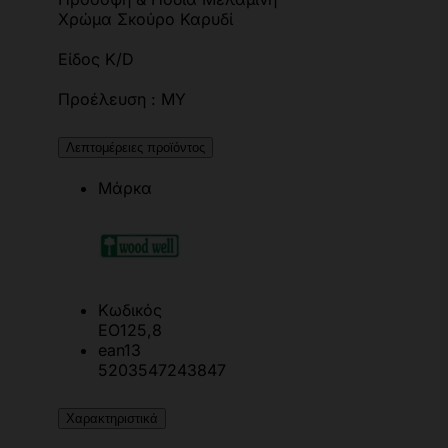
Χρώμα Σκούρο Καρυδί
Είδος K/D
Προέλευση : MY
Λεπτομέρειες προϊόντος
Μάρκα
Κωδικός
ΕΟ125,8
ean13
5203547243847
Χαρακτηριστικά