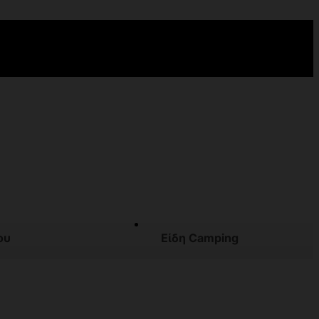
ου
Είδη Camping