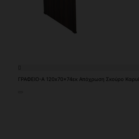

ΓΡΑΦΕΙO-Α 120x70x74εκ Απόχρωση Σκούρο Καρυδ