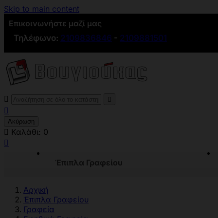
Skip to main content
Επικοινωνήστε μαζί μας
Τηλέφωνο:
2109836846
-
2109881501



Ακύρωση

Καλάθι:
0

Έπιπλα Γραφείου
Αρχική
Έπιπλα Γραφείου
Γραφεία