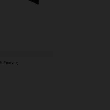
ί Εικόνες