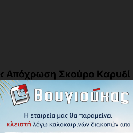
κ Απόχρωση Σκούρο Καρυδί