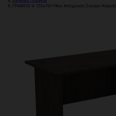
Εφηβικά Γραφεία
ΓΡΑΦΕΙO-Α 120x70x74εκ Απόχρωση Σκούρο Καρυδί