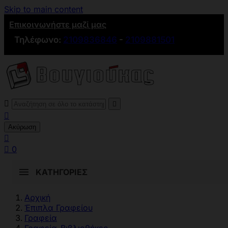
Skip to main content
Επικοινωνήστε μαζί μας
Τηλέφωνο:
2109836846
-
2109881501



Ακύρωση


0
ΚΑΤΗΓΟΡΊΕΣ
Αρχική
Έπιπλα Γραφείου
Γραφεία