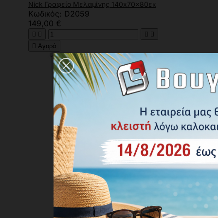
Nick Γραφείο Μελαμίνης 140x70x80εκ
Κωδικός: D2059
149,00 €





Αγορά