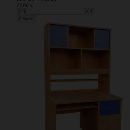
77,00 €





Αγορά