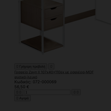

Γρήγορη προβολή

Γραφείο Zayn ΙΙ 107x40x110εκ με ραφιέρα-MDF
φυσικό-λευκό
Κωδικός: 072-000069
56,50 €





Αγορά