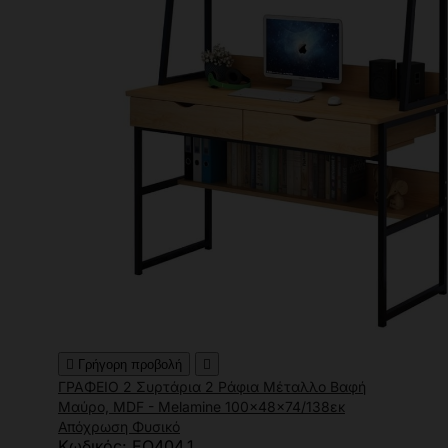

Γρήγορη προβολή

ΓΡΑΦΕΙΟ 2 Συρτάρια 2 Ράφια Μέταλλο Βαφή
Μαύρο, MDF - Melamine 100x48x74/138εκ
Απόχρωση Φυσικό
Κωδικός: ΕΟ404,1