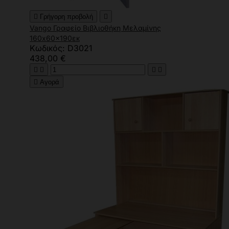

Γρήγορη προβολή

Vango Γραφείο Βιβλιοθήκη Μελαμίνης
160x60x190εκ
Κωδικός: D3021
438,00 €





Αγορά