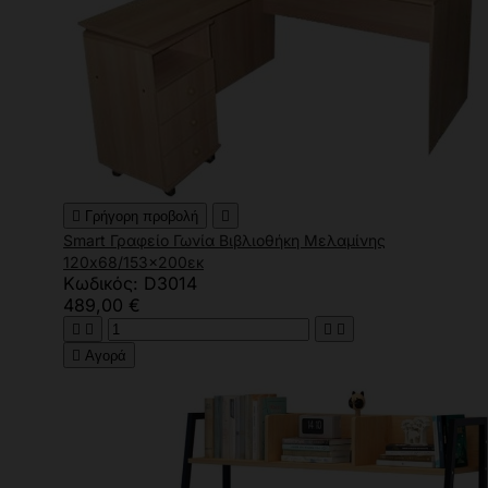

Γρήγορη προβολή

Smart Γραφείο Γωνία Βιβλιοθήκη Μελαμίνης
120x68/153x200εκ
Κωδικός: D3014
489,00 €





Αγορά