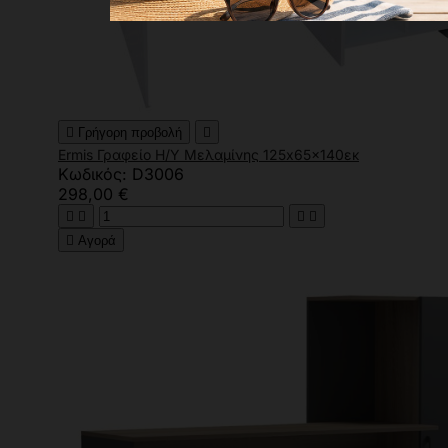

Γρήγορη προβολή

Ermis Γραφείο Η/Υ Μελαμίνης 125x65x140εκ
Κωδικός: D3006
298,00 €





Αγορά