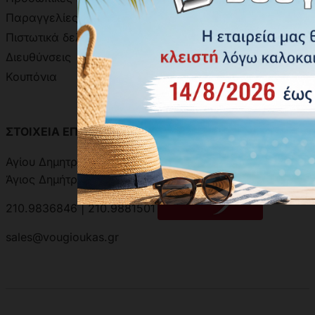
Παραγγελίες
Χρωματολόγιο Aline
Πιστωτικά δελτία
Δειγματολόγιο Πόμολων
Διευθύνσεις
Κουπόνια
ΣΤΟΙΧΕΙΑ ΕΠΙΚΟΙΝΩΝΙΑΣ
ΑΝΑΖΗΤΗΣΗ ΑΠΟΣΤΟΛΗΣ
Αγίου Δημητρίου 301, 17342
Άγιος Δημήτριος, Ελλάδα
210.9836846 | 210.9881501
sales@vougioukas.gr