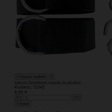

Γρήγορη προβολή

Ιμάντες Πρόσδεσης Αιώρας σε Δένδρα
Κωδικός: 12342
8,90 €





Αγορά