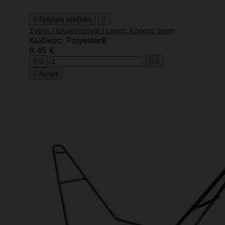

Γρήγορη προβολή

Σχοινί Πολυεστερικό Γενικής Χρήσης 8mm
Κωδικός: Polyester8
0,45 €





Αγορά