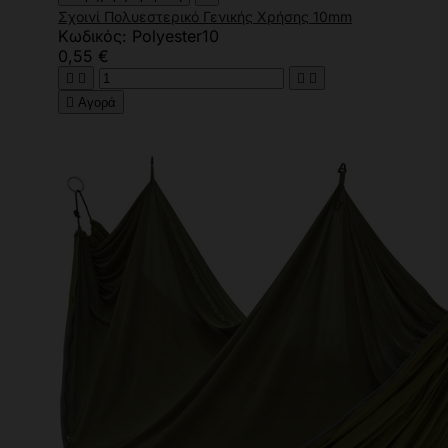
Σχοινί Πολυεστερικό Γενικής Χρήσης 10mm
Κωδικός: Polyester10
0,55 €





Αγορά