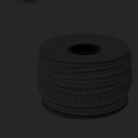

Αγορά