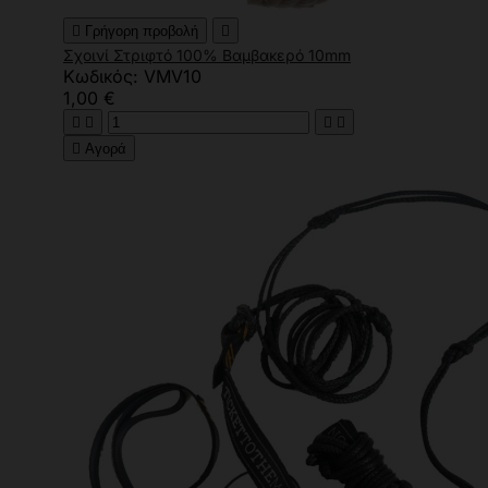

Γρήγορη προβολή

Σχοινί Στριφτό 100% Βαμβακερό 10mm
Κωδικός: VMV10
1,00 €





Αγορά