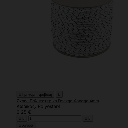

Γρήγορη προβολή

Σχοινί Πολυεστερικό Γενικής Χρήσης 4mm
Κωδικός: Polyester4
0,25 €





Αγορά