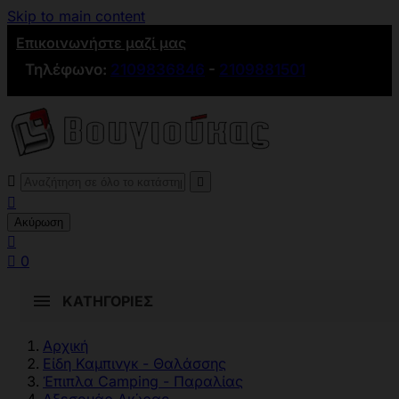
Skip to main content
Επικοινωνήστε μαζί μας
Τηλέφωνο:
2109836846
-
2109881501



Ακύρωση


0
ΚΑΤΗΓΟΡΊΕΣ
Αρχική
Είδη Καμπινγκ - Θαλάσσης
Έπιπλα Camping - Παραλίας