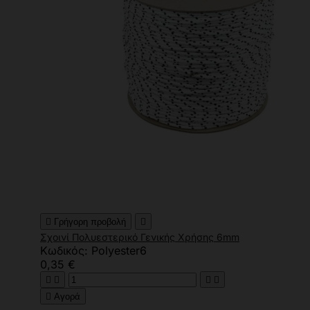

Γρήγορη προβολή

Σχοινί Πολυεστερικό Γενικής Χρήσης 6mm
Κωδικός: Polyester6
0,35 €





Αγορά