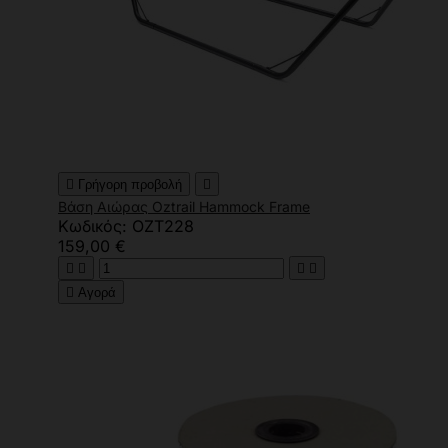

Γρήγορη προβολή

Βάση Αιώρας Oztrail Hammock Frame
Κωδικός: OZT228
159,00 €





Αγορά