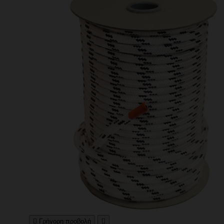

Γρήγορη προβολή
