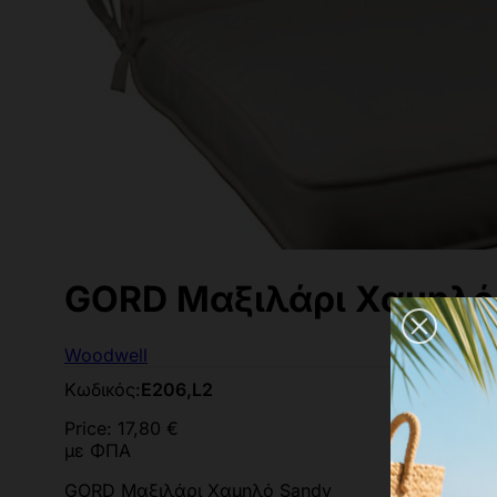
GORD Μαξιλάρι Χαμηλό
Woodwell
Κωδικός:
Ε206,L2
Price:
17,80 €
με ΦΠΑ
GORD Μαξιλάρι Χαμηλό Sandy