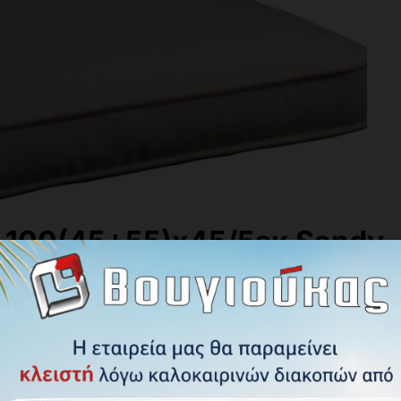
 100(45+55)x45/5εκ Sandy