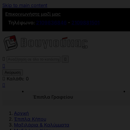
Skip to main content
Επικοινωνήστε μαζί μας
Τηλέφωνο:
2109836846
-
2109881501



Ακύρωση

Καλάθι:
0

Έπιπλα Γραφείου
Αρχική
Έπιπλα Κήπου
Μαξιλάρια & Καλύμματα