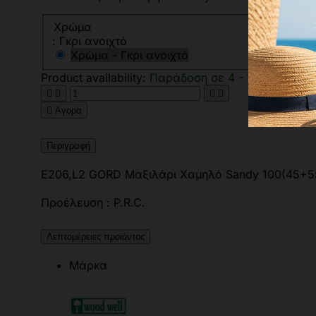
Χρώμα
: Γκρι ανοιχτό
Χρώμα - Γκρι ανοιχτό
Product availability:
Παράδοση σε 4 - 10 ημέρες





Αγορά
Περιγραφή
Ε206,L2 GORD Μαξιλάρι Χαμηλό Sandy 100(45+5
Προέλευση : P.R.C.
Λεπτομέρειες προϊόντος
Μάρκα