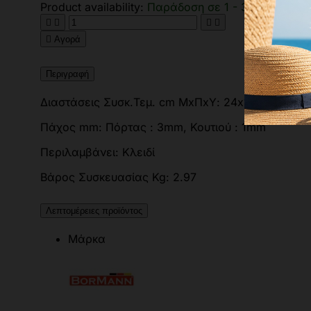
Product availability:
Παράδοση σε 1 - 3 εργάσιμες





Αγορά
Περιγραφή
Διαστάσεις Συσκ.Τεμ. cm ΜxΠxΥ: 24x18.5x19
Πάχος mm: Πόρτας : 3mm, Κουτιού : 1mm
Περιλαμβάνει: Kλειδί
Βάρος Συσκευασίας Kg: 2.97
Λεπτομέρειες προϊόντος
Μάρκα