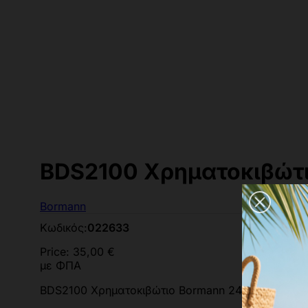
BDS2100 Χρηματοκιβώτι
Bormann
Κωδικός:
022633
Price:
35,00 €
με ΦΠΑ
BDS2100 Χρηματοκιβώτιο Bormann 24x18.5x19εκ